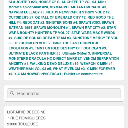
SLAUGHTER #23
,
HOUSE OF SLAUGHTER TP VOL 04
,
Miles
Morales spider-man #20
,
MS MARVEL MUTANT MENACE #3
,
NAPALM LULLABY #3
,
NEXUS NEWSPAPER STRIPS VOL 2 #2
,
OUTSIDERS #7
,
OZ FALL OF EMERALD CITY #2
,
RED HOOD THE
HILL #4
,
REDCOAT #2
,
SINISTER SONS #4
,
SPAWN #353
,
SPAWN
BATMAN 1994
,
SPAWN MONOLITH #1
,
SPAWN RAT CITY #2
,
STAR
WARS BOUNTY HUNTERS TP VOL 07
,
STAR WARS MACE WINDU
#4
,
SUICIDE SQUAD DREAM TEAM #3
,
SUNSTONE MERCY TP VOL
08
,
TEZUCOMI GN VOL 02
,
TMNT THE LAST RONIN II RE
EVOLUTION #1
,
TMNT UNTOLD DESTINY OF FOOT CLAN #3
,
ULTIMATE BLACK PANTHER #3
,
Ultimate X-Men 3
,
UNIVERSAL
MONSTERS DRACULA HC DIRECT MARKET
,
VENOM SEPARATION
ANXIETY #1
,
WALKING DEAD DELUXE #89
,
WEAPON X-MEN #4
,
WEATHERMAN VOL 03 #5
,
WHAT IF VENOM #3
,
X-MEN FOREVER
#4
,
X-O MANOWAR INVICTUS #1
|
Publier un commentaire
Zone
Recherche :
Rechercher
principale
de
widget
pour
LIBRAIRIE BÉDÉCINÉ
la
7 RUE ROMIGUIÈRES
barre
latérale
31000 TOULOUSE