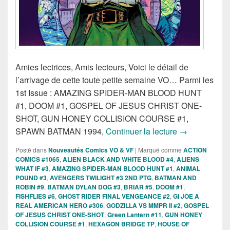
Amies lectrices, Amis lecteurs, Voici le détail de
l’arrivage de cette toute petite semaine VO… Parmi les
1st Issue : AMAZING SPIDER-MAN BLOOD HUNT
#1, DOOM #1, GOSPEL OF JESUS CHRIST ONE-
SHOT, GUN HONEY COLLISION COURSE #1,
Sorties des C
SPAWN BATMAN 1994,
Continuer la lecture
→
Posté dans
Nouveautés Comics VO & VF
|
Marqué comme
ACTION
COMICS #1065
,
ALIEN BLACK AND WHITE BLOOD #4
,
ALIENS
WHAT IF #3
,
AMAZING SPIDER-MAN BLOOD HUNT #1
,
ANIMAL
POUND #3
,
AVENGERS TWILIGHT #3 2ND PTG
,
BATMAN AND
ROBIN #9
,
BATMAN DYLAN DOG #3
,
BRIAR #5
,
DOOM #1
,
FISHFLIES #6
,
GHOST RIDER FINAL VENGEANCE #2
,
GI JOE A
REAL AMERICAN HERO #306
,
GODZILLA VS MMPR II #2
,
GOSPEL
OF JESUS CHRIST ONE-SHOT
,
Green Lantern #11
,
GUN HONEY
COLLISION COURSE #1
,
HEXAGON BRIDGE TP
,
HOUSE OF