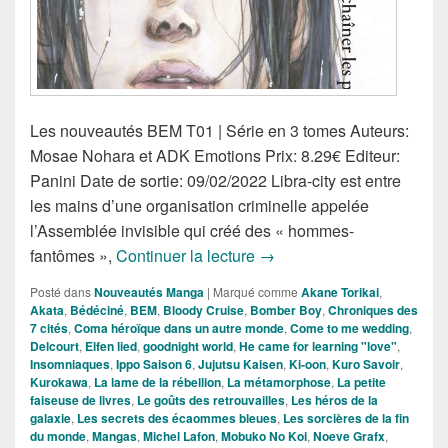
Les nouveautés BEM T01 | Série en 3 tomes Auteurs:
Mosae Nohara et ADK Emotions Prix: 8.29€ Editeur:
Panini Date de sortie: 09/02/2022 Libra-city est entre
les mains d’une organisation criminelle appelée
l’Assemblée invisible qui créé des « hommes-
Nouveautés Mangas de la 
fantômes »,
Continuer la lecture
→
Posté dans
Nouveautés Manga
|
Marqué comme
Akane Torikai
,
Akata
,
Bédéciné
,
BEM
,
Bloody Cruise
,
Bomber Boy
,
Chroniques des
7 cités
,
Coma héroïque dans un autre monde
,
Come to me wedding
,
Delcourt
,
Elfen lied
,
goodnight world
,
He came for learning "love"
,
Insomniaques
,
Ippo Saison 6
,
Jujutsu Kaisen
,
Ki-oon
,
Kuro Savoir
,
Kurokawa
,
La lame de la rébellion
,
La métamorphose
,
La petite
faiseuse de livres
,
Le goûts des retrouvailles
,
Les héros de la
galaxie
,
Les secrets des écaommes bleues
,
Les sorcières de la fin
du monde
,
Mangas
,
Michel Lafon
,
Mobuko No Koi
,
Noeve Grafx
,