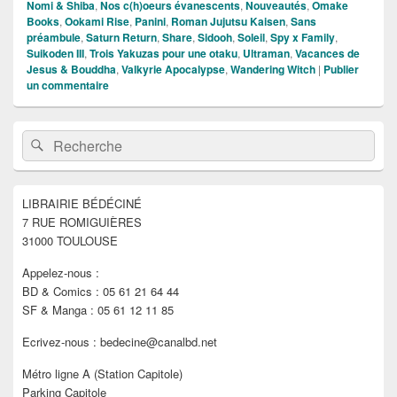
Nomi & Shiba
,
Nos c(h)oeurs évanescents
,
Nouveautés
,
Omake
Books
,
Ookami Rise
,
Panini
,
Roman Jujutsu Kaisen
,
Sans
préambule
,
Saturn Return
,
Share
,
Sidooh
,
Soleil
,
Spy x Family
,
Suikoden III
,
Trois Yakuzas pour une otaku
,
Ultraman
,
Vacances de
Jesus & Bouddha
,
Valkyrie Apocalypse
,
Wandering Witch
|
Publier
un commentaire
Zone
Recherche :
Rechercher
principale
de
widget
pour
LIBRAIRIE BÉDÉCINÉ
la
7 RUE ROMIGUIÈRES
barre
latérale
31000 TOULOUSE
Appelez-nous :
BD & Comics : 05 61 21 64 44
SF & Manga : 05 61 12 11 85
Ecrivez-nous : bedecine@canalbd.net
Métro ligne A (Station Capitole)
Parking Capitole