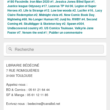
#180 Facsimile
,
Iron Man 2020 #1
,
Jessica Jones Blind Spot #1
,
Justice league Odyssey #17
,
Lazarus TP Vol 06
,
Legion of Super
Heroes #3
,
Life is Strange #12
,
Low low woods #2
,
Lucifer #16.
,
Lucy
Claire Redemption #2
,
Midnight vista #5
,
New Comic Book Day
,
Nightwing #68
,
No Longer Human HC Junji Ito
,
RWBY #4
,
Second
Coming #6
,
Skulldigger & Skeleton boy #2
,
Spawn #304
,
Undiscovered country #3
,
US Comics Toulouse
,
Valkyrie Jane
Foster #7
,
Venom the end #1
|
Publier un commentaire
Zone
Recherche :
Rechercher
principale
de
widget
pour
LIBRAIRIE BÉDÉCINÉ
la
7 RUE ROMIGUIÈRES
barre
latérale
31000 TOULOUSE
Appelez-nous :
BD & Comics : 05 61 21 64 44
SF & Manga : 05 61 12 11 85
Ecrivez-nous : bedecine@canalbd.net