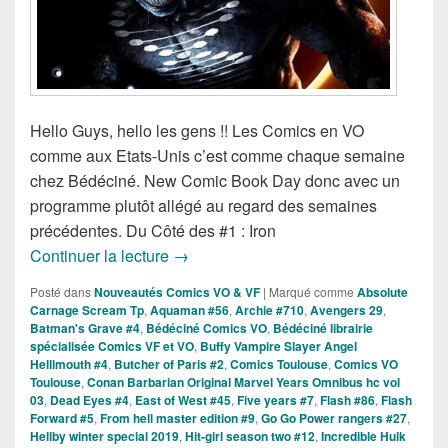
Hello Guys, hello les gens !! Les Comics en VO
comme aux Etats-Unis c’est comme chaque semaine
chez Bédéciné. New Comic Book Day donc avec un
programme plutôt allégé au regard des semaines
précédentes. Du Côté des #1 : Iron
Sorties des Comics VO de la Semaine d
Continuer la lecture
→
Posté dans
Nouveautés Comics VO & VF
|
Marqué comme
Absolute
Carnage Scream Tp
,
Aquaman #56
,
Archie #710
,
Avengers 29
,
Batman's Grave #4
,
Bédéciné Comics VO
,
Bédéciné librairie
spécialisée Comics VF et VO
,
Buffy Vampire Slayer Angel
Helllmouth #4
,
Butcher of Paris #2
,
Comics Toulouse
,
Comics VO
Toulouse
,
Conan Barbarian Original Marvel Years Omnibus hc vol
03
,
Dead Eyes #4
,
East of West #45
,
Five years #7
,
Flash #86
,
Flash
Forward #5
,
From hell master edition #9
,
Go Go Power rangers #27
,
Hellby winter special 2019
,
Hit-girl season two #12
,
Incredible Hulk