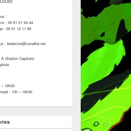
ULOUSE
us :
s : 05 61 21 64 44
 : 05 61 12 11 85
us : bedecine@canalbd.net
 A (Station Capitole)
pitole
h – 19h30
medi : 10h – 19h30
ries