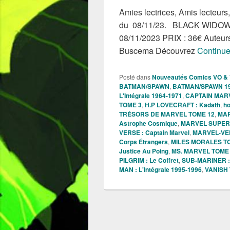
Amies lectrices, Amis lecteurs,
du 08/11/23. BLACK WIDOW :
08/11/2023 PRIX : 36€ Auteurs
Buscema Découvrez
Continue
Posté dans
Nouveautés Comics VO &
BATMAN/SPAWN
,
BATMAN/SPAWN 1994
L'Intégrale 1964-1971
,
CAPTAIN MARVE
TOME 3
,
H.P LOVECRAFT : Kadath
,
ho
TRÉSORS DE MARVEL TOME 12
,
MAR
Astrophe Cosmique
,
MARVEL SUPER 
VERSE : Captain Marvel
,
MARVEL-VER
Corps Étrangers
,
MILES MORALES TOME
Justice Au Poing
,
MS. MARVEL TOME
PILGRIM : Le Coffret
,
SUB-MARINER : 
MAN : L'Intégrale 1995-1996
,
VANISH