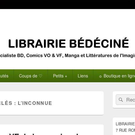
utés
Coups de ♡
Petits +
Liens
☼ Boutique en lig
Zone
Recherche 
Rech
principale
CLÉS :
L’INCONNUE
de
widget
pour
la
LIBRAIRI
barre
7 RUE RO
latérale