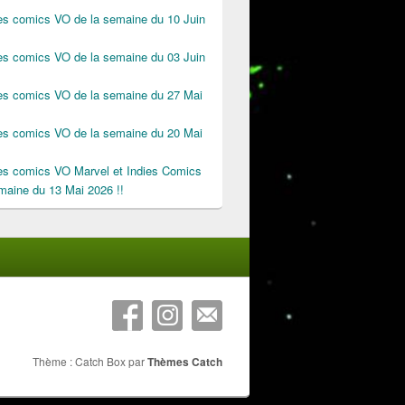
des comics VO de la semaine du 10 Juin
des comics VO de la semaine du 03 Juin
des comics VO de la semaine du 27 Mai
des comics VO de la semaine du 20 Mai
des comics VO Marvel et Indies Comics
maine du 13 Mai 2026 !!
Thème : Catch Box par
Thèmes Catch