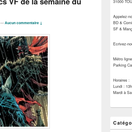
cs VF de la semaine du
31000 TO
Appelez-no
BD & Comic
—
Aucun commentaire ↓
SF & Manga
Ecrivez-no
Métro ligne
Parking Ca
Horaires :
Lundi : 13
Mardi à Sa
Catégo