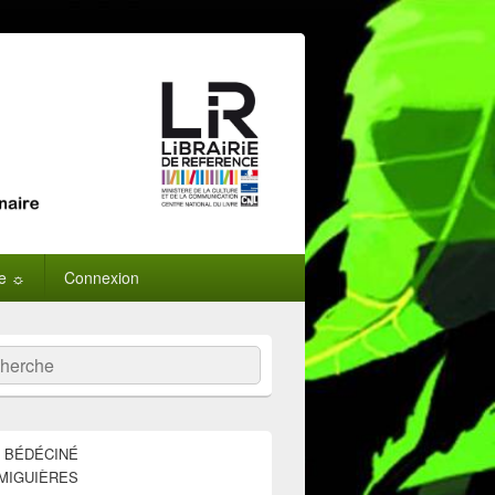
ne ☼
Connexion
:
ercher
E BÉDÉCINÉ
MIGUIÈRES