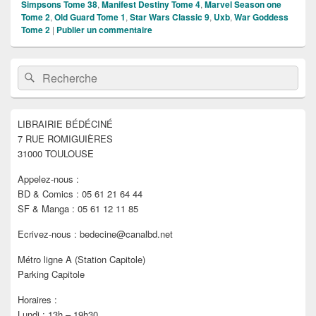
Simpsons Tome 38
,
Manifest Destiny Tome 4
,
Marvel Season one
Tome 2
,
Old Guard Tome 1
,
Star Wars Classic 9
,
Uxb
,
War Goddess
Tome 2
|
Publier un commentaire
Zone
Recherche :
Rechercher
principale
de
widget
pour
LIBRAIRIE BÉDÉCINÉ
la
7 RUE ROMIGUIÈRES
barre
latérale
31000 TOULOUSE
Appelez-nous :
BD & Comics : 05 61 21 64 44
SF & Manga : 05 61 12 11 85
Ecrivez-nous : bedecine@canalbd.net
Métro ligne A (Station Capitole)
Parking Capitole
Horaires :
Lundi : 13h – 19h30