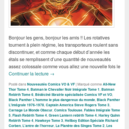
Bonjour les gens, bonjour les amis !! Les rotatives
tournent à plein régime, les transporteurs roulent sans
discontinuer, et comme chaque début d’année les
étals se remplissent d’une quantité de nouveautés
assez colossale comme vous allez une nouvelle fois le
Sorties des Comics VF de la Semaine d
Continuer la lecture
→
Posté dans
Nouveautés Comics VO & VF
|
Marqué comme
All-New
Thor Tome 4
,
Batman le Chevalier Noir Intégrale Tome 1
,
Batman
Rebirth Tome 6
,
Bédéciné librairie spécialisée Comics VF et VO
,
Black Panther L'homme le plus dangereux du monde
,
Black Panther
L'intégrale 1976-1978
,
Captain America Steve Rogers Tome 3
,
Carnage Le Monde Obscur
,
Comics Toulouse
,
Fables Intégrale Tome
5
,
Flash Rebirth Tome 4
,
Green Lantern rebirth Tome 4
,
Harley Quinn
Rebirth Tome 4
,
Hawkeye Tome 3
,
Hellboy Edition Spéciale Richard
Corben
,
L'antre de l'horreur
,
La Planète des Singes Tome 2
,
Les