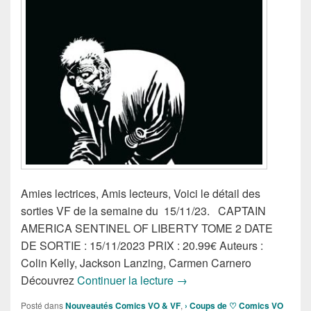
Amies lectrices, Amis lecteurs, Voici le détail des
sorties VF de la semaine du 15/11/23. CAPTAIN
AMERICA SENTINEL OF LIBERTY TOME 2 DATE
DE SORTIE : 15/11/2023 PRIX : 20.99€ Auteurs :
Colin Kelly, Jackson Lanzing, Carmen Carnero
Sorties des Comics VF de 
Découvrez
Continuer la lecture
→
Posté dans
Nouveautés Comics VO & VF
,
› Coups de ♡ Comics VO