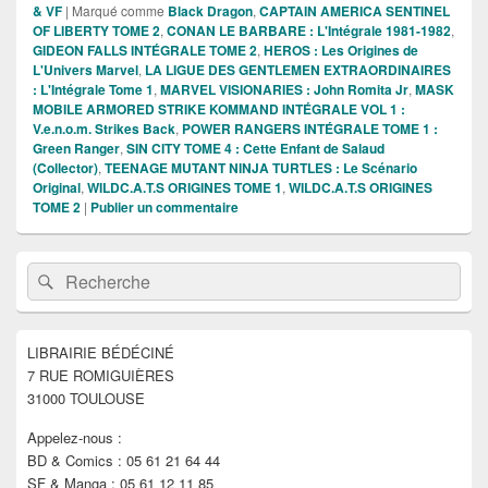
& VF
|
Marqué comme
Black Dragon
,
CAPTAIN AMERICA SENTINEL
OF LIBERTY TOME 2
,
CONAN LE BARBARE : L'Intégrale 1981-1982
,
GIDEON FALLS INTÉGRALE TOME 2
,
HEROS : Les Origines de
L'Univers Marvel
,
LA LIGUE DES GENTLEMEN EXTRAORDINAIRES
: L'Intégrale Tome 1
,
MARVEL VISIONARIES : John Romita Jr
,
MASK
MOBILE ARMORED STRIKE KOMMAND INTÉGRALE VOL 1 :
V.e.n.o.m. Strikes Back
,
POWER RANGERS INTÉGRALE TOME 1 :
Green Ranger
,
SIN CITY TOME 4 : Cette Enfant de Salaud
(Collector)
,
TEENAGE MUTANT NINJA TURTLES : Le Scénario
Original
,
WILDC.A.T.S ORIGINES TOME 1
,
WILDC.A.T.S ORIGINES
TOME 2
|
Publier un commentaire
Zone
Recherche :
Rechercher
principale
de
widget
pour
LIBRAIRIE BÉDÉCINÉ
la
7 RUE ROMIGUIÈRES
barre
latérale
31000 TOULOUSE
Appelez-nous :
BD & Comics : 05 61 21 64 44
SF & Manga : 05 61 12 11 85