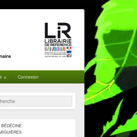
ne ☼
Connexion
:
ercher
E BÉDÉCINÉ
MIGUIÈRES