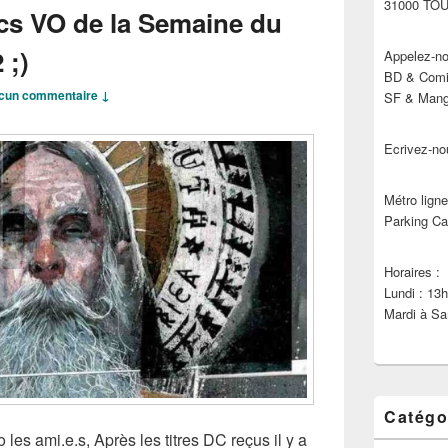
31000 TO
cs VO de la Semaine du
 ;)
Appelez-no
BD & Comic
cun commentaire ↓
SF & Manga
Ecrivez-no
Métro ligne
Parking Ca
Horaires :
Lundi : 13
Mardi à Sa
Catégo
les ami.e.s, Après les titres DC reçus il y a