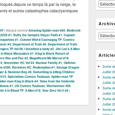
Catégories
s bloqués depuis ce temps là par la neige, le
namis et autres catastrophes cataclysmiques
ies des Comics VO de la Semaine du 24 Février Partie 2
Archiv
 VF
|
Marqué comme
Amazing Spider-man #60
,
Bédéciné
Archives
 2029 #1
,
Buffy the Vampire Slayer Faith #1
,
Captain
Snapshots #1
,
Colonel Weird Cosmagog TP
,
Comics
over #4
,
Department of Truth #6
,
Department of Truth
ngers TP Vol 08
,
I breathed a body #2
,
Jim Lee's X-Men
 in Black Marauders #1
,
King in Black Return of
Article
tro War and Pax #2
,
Magnificent Ms Marvel #18
,
16
,
November HC Vol 04
,
Nuclear Family #1
,
Oblivion
Sortie 
ws #390
,
Reckless HC
,
Redemption #1
,
Savage Dragon
Juillet 2
ger & Skeleton Boy #6
,
Something is killing Children
#315
,
Spécialiste Comics Toulouse
,
Spider-man TP
Sortie 
ider-man King in Black #4
,
Tales from the Umbrella
Juillet 2
Moons #1
,
US Comics Toulouse
,
Warhammer 40k
Sortie 
ite it in Blood TP
,
X-Men #18
,
Year Zero Vol 2 #4
|
Juillet 2
Sortie 
Juillet 2
Sortie 
2026 !!