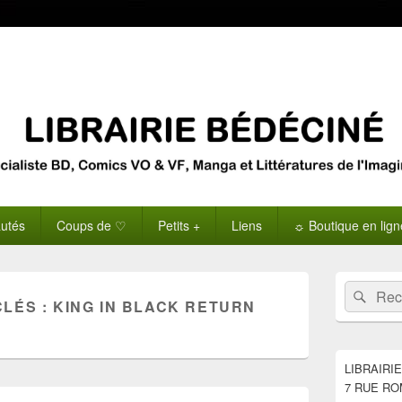
utés
Coups de ♡
Petits +
Liens
☼ Boutique en lig
Zone
Recherche 
Rech
principale
CLÉS :
KING IN BLACK RETURN
de
widget
pour
la
LIBRAIRI
barre
7 RUE RO
latérale