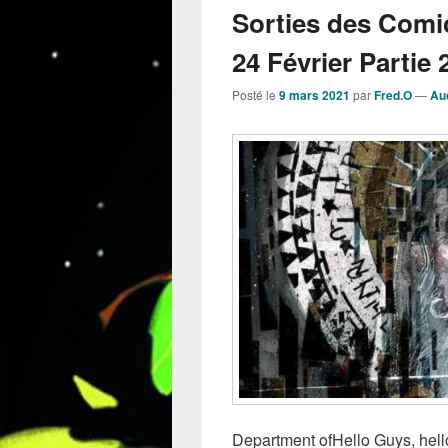
Sorties des Comi
24 Février Partie 2
Posté le
9 mars 2021
par
Fred.O
—
Au
Department ofHello Guys, hello 