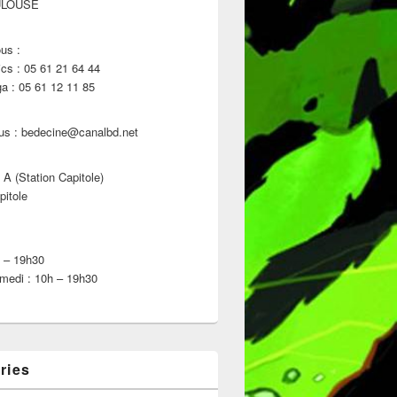
ULOUSE
us :
s : 05 61 21 64 44
 : 05 61 12 11 85
us : bedecine@canalbd.net
 A (Station Capitole)
pitole
h – 19h30
medi : 10h – 19h30
ries