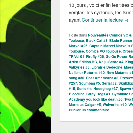
10 jours , voici enfin les titre
verglas, les cyclones, les tsu
Sort
ayant
Continuer la lecture
→
Posté dans
Nouveautés Comics VO &
Toulouse
,
Black Cat #3
,
Blade Runner
Marvel #26
,
Captain Marvel Marvel's 
Toulouse
,
Comics VO Toulouse
,
Cross
TP Vol 01
,
Firefly #26
,
Go Go Power Ra
Artist Edition HC
,
Kaiju Score #4
,
King
Valkyries #3
,
Librairie Bédéciné
,
Maes
Nailbiter Returns #10
,
New Mutants #
song #30
,
Post Americana #3
,
Previe
#257
,
Scumbag #5
,
Serial #2
,
Skulldig
#15
,
Sonic the Hedeghog #37
,
Spawn 
Bloodline
,
Stray Dogs #1
,
Symbiote Sp
Academy you look like death #6
,
Two 
Marneus Calgar #5
,
Wolverine #10
,
Wr
Publier un commentaire