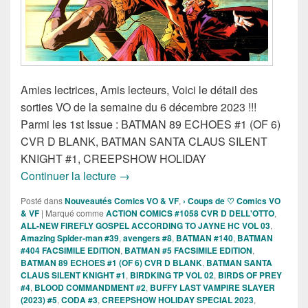
Amies lectrices, Amis lecteurs, Voici le détail des
sorties VO de la semaine du 6 décembre 2023 !!!
Parmi les 1st Issue : BATMAN 89 ECHOES #1 (OF 6)
CVR D BLANK, BATMAN SANTA CLAUS SILENT
KNIGHT #1, CREEPSHOW HOLIDAY
Sorties des Comics VO de la semaine 
Continuer la lecture
→
Posté dans
Nouveautés Comics VO & VF
,
› Coups de ♡ Comics VO
& VF
|
Marqué comme
ACTION COMICS #1058 CVR D DELL'OTTO
,
ALL-NEW FIREFLY GOSPEL ACCORDING TO JAYNE HC VOL 03
,
Amazing Spider-man #39
,
avengers #8
,
BATMAN #140
,
BATMAN
#404 FACSIMILE EDITION
,
BATMAN #5 FACSIMILE EDITION
,
BATMAN 89 ECHOES #1 (OF 6) CVR D BLANK
,
BATMAN SANTA
CLAUS SILENT KNIGHT #1
,
BIRDKING TP VOL 02
,
BIRDS OF PREY
#4
,
BLOOD COMMANDMENT #2
,
BUFFY LAST VAMPIRE SLAYER
(2023) #5
,
CODA #3
,
CREEPSHOW HOLIDAY SPECIAL 2023
,