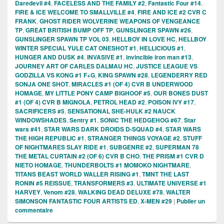
Daredevil #4
,
FACELESS AND THE FAMILY #2
,
Fantastic Four #14
,
FIRE & ICE WELCOME TO SMALLVILLE #4
,
FIRE AND ICE #2 CVR C
FRANK
,
GHOST RIDER WOLVERINE WEAPONS OF VENGEANCE
TP
,
GREAT BRITISH BUMP OFF TP
,
GUNSLINGER SPAWN #26
,
GUNSLINGER SPAWN TP VOL 03
,
HELLBOY IN LOVE HC
,
HELLBOY
WINTER SPECIAL YULE CAT ONESHOT #1
,
HELLICIOUS #1
,
HUNGER AND DUSK #4
,
INVASIVE #1
,
invincible iron man #13
,
JOURNEY ART OF CARLES DALMAU HC
,
JUSTICE LEAGUE VS
GODZILLA VS KONG #1 F+G
,
KING SPAWN #28
,
LEGENDERRY RED
SONJA ONE SHOT
,
MIRACLES #1 (OF 4) CVR B UNDERWOOD
HOMAGE
,
MY LITTLE PONY CAMP BIGHOOF #5
,
OUR BONES DUST
#1 (OF 4) CVR B MIGNOLA
,
PETROL HEAD #2
,
POISON IVY #17
,
SACRIFICERS #5
,
SENSATIONAL SHE-HULK #2 NAUCK
WINDOWSHADES
,
Sentry #1
,
SONIC THE HEDGEHOG #67
,
Star
wars #41
,
STAR WARS DARK DROIDS D-SQUAD #4
,
STAR WARS
THE HIGH REPUBLIC #1
,
STRANGER THINGS VOYAGE #2
,
STUFF
OF NIGHTMARES SLAY RIDE #1
,
SUBGENRE #2
,
SUPERMAN 78
THE METAL CURTAIN #2 (OF 6) CVR B CHO
,
THE PRISM #1 CVR D
NIETO HOMAGE
,
THUNDERBOLTS #1 MOMOKO NIGHTMARE
,
TITANS BEAST WORLD WALLER RISING #1
,
TMNT THE LAST
RONIN #5 REISSUE
,
TRANSFORMERS #3
,
ULTIMATE UNIVERSE #1
HARVEY
,
Venom #28
,
WALKING DEAD DELUXE #78
,
WALTER
SIMONSON FANTASTIC FOUR ARTISTS ED
,
X-MEN #29
|
Publier un
commentaire