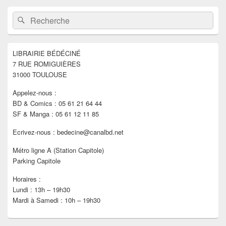
Zone
Recherche :
Rechercher
principale
de
widget
pour
LIBRAIRIE BÉDÉCINÉ
la
7 RUE ROMIGUIÈRES
barre
latérale
31000 TOULOUSE
Appelez-nous :
BD & Comics : 05 61 21 64 44
SF & Manga : 05 61 12 11 85
Ecrivez-nous : bedecine@canalbd.net
Métro ligne A (Station Capitole)
Parking Capitole
Horaires :
Lundi : 13h – 19h30
Mardi à Samedi : 10h – 19h30