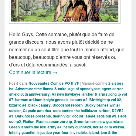
Hello Guys, Cette semaine, plutôt que de faire de
grands discours, nous avons plutôt décidé de ne
nommer qu’un seul titre que tout le monde attend, que
beaucoup, beaucoup d’entre vous ont réservés ou
d’ors et déjà recommandés, à savoir
Sorties des Comics VO de la semaine 
Continuer la lecture
→
Posté dans
Nouveautés Comics VO & VF
|
Marqué comme
2 sisters
hc
,
Adventure time fionna & cake
,
age of apocalypse
,
agent carter
shield 50th anniversary
,
All new hawkeye
,
archer & armstrong tp vol
07
,
batman arkham knight genesis
,
beauty #2
,
Birthright tp vol 02
,
bizarro #4
,
black canary
,
Bloodshot reborn
,
Bucky barnes winter
soldier
,
Captain america
,
constantine the hellblazer
,
critter
,
D4VE2
#1
,
Dark horse presents
,
death vigil
,
doctor fate#4
,
fade out #9
,
Fade
out tp2
,
Fiction
,
Flash season zero tp
,
Green lantern new guardians
,
Green lantern the lost army #4
,
harley quinn#20
,
house of m #3swa
,
Infinity gauntlet
,
injustice year four
,
Invincible
,
island
,
jem & the