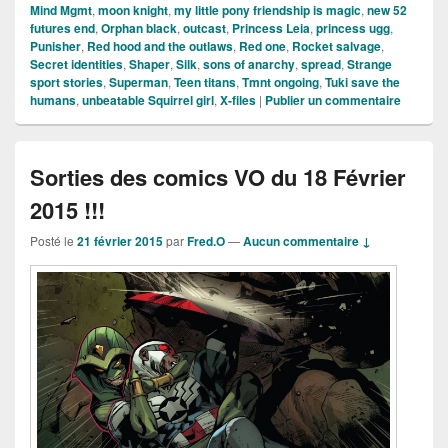
Mind Mgmt
,
moon knight
,
my little pony friendship is magic
,
new 52
futures end
,
Orphan black
,
outcast
,
Princess Leia
,
princess ugg
,
Punisher
,
Red hood and the outlaws
,
Red one
,
Rocket salvage
,
Secret identities
,
Shaper
,
Silk
,
sons of anarchy
,
spread
,
Strange
sport stories
,
Superman
,
Teen titans
,
Tmnt ongoing
,
Tuki save the
humans
,
unbeatable Squirrel girl
,
X-files
|
Publier un commentaire
Sorties des comics VO du 18 Février
2015 !!!
Posté le
21 février 2015
par
Fred.O
—
Aucun commentaire ↓