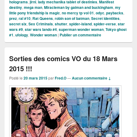
holograms
,
jirni
,
lady mechanika tablet of destinies
,
Manifest
destiny
,
mega man
,
Miracleman by gaiman and buckingham
,
my
little pony friendship is magic
,
no mercy tp vol 01
,
odyc
,
paybacks
,
prez
,
raï #10
,
Rat Queens
,
robin son of batman
,
Secret identities
,
secret six
,
Sex Criminals
,
shutter
,
spider-island
,
spider-verse
,
star
wars #9
,
star wars lando #4
,
superman wonder woman
,
Tokyo ghost
#1
,
ufology
,
Wonder woman
|
Publier un commentaire
Sorties des comics VO du 18 Mars
2015 !!!
Posté le
20 mars 2015
par
Fred.O
—
Aucun commentaire ↓