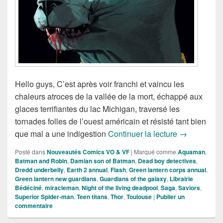
Hello guys, C’est après voir franchi et vaincu les
chaleurs atroces de la vallée de la mort, échappé aux
glaces terrifiantes du lac Michigan, traversé les
tornades folles de l’ouest américain et résisté tant bien
Sortie des C
que mal a une indigestion
Continuer la lecture
→
Posté dans
Nouveautés Comics VO & VF
|
Marqué comme
Aquaman
,
Batman and Robin
,
Damian son of Batman
,
Dead boy detectives
,
Dredd underbelly
,
Earth 2 annual
,
Flash
,
Green lantern corps annual
,
Green lantern new guardians
,
Guardians of the galaxy
,
Librairie
Bédéciné
,
miracleman
,
Night of the living deadpool
,
Saga
,
Saviors
,
Superior Spider-man
,
Teen titans
,
Thor
,
Toulouse
|
Publier un
commentaire