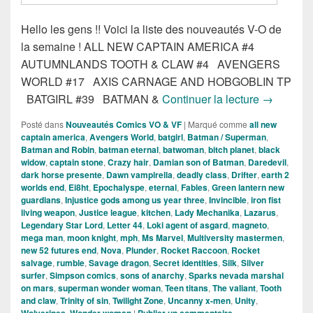
Hello les gens !! Voici la liste des nouveautés V-O de
la semaine ! ALL NEW CAPTAIN AMERICA #4
AUTUMNLANDS TOOTH & CLAW #4 AVENGERS
WORLD #17 AXIS CARNAGE AND HOBGOBLIN TP
Sorties de
BATGIRL #39 BATMAN &
Continuer la lecture
→
Posté dans
Nouveautés Comics VO & VF
|
Marqué comme
all new
captain america
,
Avengers World
,
batgirl
,
Batman / Superman
,
Batman and Robin
,
batman eternal
,
batwoman
,
bitch planet
,
black
widow
,
captain stone
,
Crazy hair
,
Damian son of Batman
,
Daredevil
,
dark horse presente
,
Dawn vampirella
,
deadly class
,
Drifter
,
earth 2
worlds end
,
Ei8ht
,
Epochalyspe
,
eternal
,
Fables
,
Green lantern new
guardians
,
Injustice gods among us year three
,
Invincible
,
iron fist
living weapon
,
Justice league
,
kitchen
,
Lady Mechanika
,
Lazarus
,
Legendary Star Lord
,
Letter 44
,
Loki agent of asgard
,
magneto
,
mega man
,
moon knight
,
mph
,
Ms Marvel
,
Multiversity mastermen
,
new 52 futures end
,
Nova
,
Plunder
,
Rocket Raccoon
,
Rocket
salvage
,
rumble
,
Savage dragon
,
Secret identities
,
Silk
,
Silver
surfer
,
Simpson comics
,
sons of anarchy
,
Sparks nevada marshal
on mars
,
superman wonder woman
,
Teen titans
,
The valiant
,
Tooth
and claw
,
Trinity of sin
,
Twilight Zone
,
Uncanny x-men
,
Unity
,
Wolverines
,
Wonder woman
|
Publier un commentaire