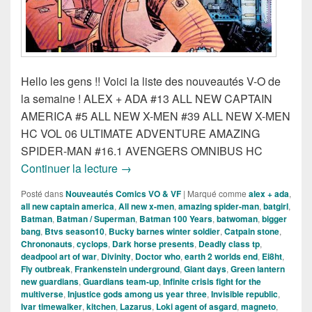
Hello les gens !! Voici la liste des nouveautés V-O de
la semaine ! ALEX + ADA #13 ALL NEW CAPTAIN
AMERICA #5 ALL NEW X-MEN #39 ALL NEW X-MEN
HC VOL 06 ULTIMATE ADVENTURE AMAZING
SPIDER-MAN #16.1 AVENGERS OMNIBUS HC
Sorties des comics VO du 18 Mars 2015
Continuer la lecture
→
Posté dans
Nouveautés Comics VO & VF
|
Marqué comme
alex + ada
,
all new captain america
,
All new x-men
,
amazing spider-man
,
batgirl
,
Batman
,
Batman / Superman
,
Batman 100 Years
,
batwoman
,
bigger
bang
,
Btvs season10
,
Bucky barnes winter soldier
,
Catpain stone
,
Chrononauts
,
cyclops
,
Dark horse presents
,
Deadly class tp
,
deadpool art of war
,
Divinity
,
Doctor who
,
earth 2 worlds end
,
Ei8ht
,
Fly outbreak
,
Frankenstein underground
,
Giant days
,
Green lantern
new guardians
,
Guardians team-up
,
Infinite crisis fight for the
multiverse
,
Injustice gods among us year three
,
Invisible republic
,
Ivar timewalker
,
kitchen
,
Lazarus
,
Loki agent of asgard
,
magneto
,