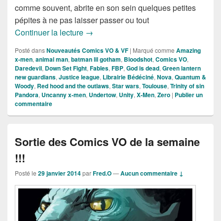
comme souvent, abrite en son sein quelques petites
pépites à ne pas laisser passer ou tout
Sorties des Comics VO de la semaine !
Continuer la lecture
→
Posté dans
Nouveautés Comics VO & VF
|
Marqué comme
Amazing
x-men
,
animal man
,
batman lil gotham
,
Bloodshot
,
Comics VO
,
Daredevil
,
Down Set Fight
,
Fables
,
FBP
,
God is dead
,
Green lantern
new guardians
,
Justice league
,
Librairie Bédéciné
,
Nova
,
Quantum &
Woody
,
Red hood and the outlaws
,
Star wars
,
Toulouse
,
Trinity of sin
Pandora
,
Uncanny x-men
,
Undertow
,
Unity
,
X-Men
,
Zero
|
Publier un
commentaire
Sortie des Comics VO de la semaine
!!!
Posté le
29 janvier 2014
par
Fred.O
—
Aucun commentaire ↓