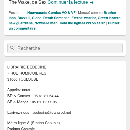
Sorties des Comics 
The Wake, de Sex
Continuer la lecture
→
Posté dans
Nouveautés Comics VO & VF
|
Marqué comme
Brother
lono
,
Buzzkill
,
Clone
,
Death Sentence
,
Eternal warrior
,
Green lantern
new guardians
,
Nowhere men
,
Todd the ugliest kid on earth
|
Publier
un commentaire
Zone
Recherche :
Rechercher
principale
de
widget
pour
LIBRAIRIE BÉDÉCINÉ
la
7 RUE ROMIGUIÈRES
barre
latérale
31000 TOULOUSE
Appelez-nous :
BD & Comics : 05 61 21 64 44
SF & Manga : 05 61 12 11 85
Ecrivez-nous : bedecine@canalbd.net
Métro ligne A (Station Capitole)
Parking Capitole