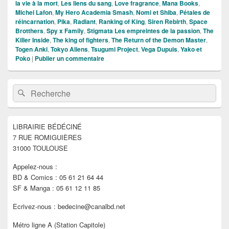
la vie à la mort
,
Les liens du sang
,
Love fragrance
,
Mana Books
,
Michel Lafon
,
My Hero Academia Smash
,
Nomi et Shiba
,
Pétales de
réincarnation
,
Pika
,
Radiant
,
Ranking of King
,
Siren Rebirth
,
Space
Brotthers
,
Spy x Family
,
Stigmata Les empreintes de la passion
,
The
Killer Inside
,
The king of fighters
,
The Return of the Demon Master
,
Togen Anki
,
Tokyo Aliens
,
Tsugumi Project
,
Vega Dupuis
,
Yako et
Poko
|
Publier un commentaire
Zone
Recherche :
Rechercher
principale
de
widget
pour
LIBRAIRIE BÉDÉCINÉ
la
7 RUE ROMIGUIÈRES
barre
latérale
31000 TOULOUSE
Appelez-nous :
BD & Comics : 05 61 21 64 44
SF & Manga : 05 61 12 11 85
Ecrivez-nous : bedecine@canalbd.net
Métro ligne A (Station Capitole)