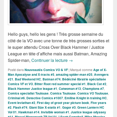
Hello guys, hello les gens ! Très grosse semaine du
côté de la VO avec une tonne de très grosses sorties et
le super attendu Cross Over Black Hammer / Justice
League en tête d’affiche mais aussi Batman, Amazing
Sorties des Comics VO de 
Spider-man,
Continuer la lecture
→
Posté dans
Nouveautés Comics VO & VF
|
Marqué comme
Age of X-
Man Apocalyse and X-tracts #5
,
amazing spider-man #25
,
Avengers
#21
,
Bad Weekend HC
,
Batman #74
,
Bédéciné librairie spécialisée
Comics VF et VO
,
Bitter Root red summer special #1
,
Black Cat #2
,
Black Hammer Justice league #1
,
Catwoman #13
,
Champions #7
,
Comics specialist Toulouse
,
Comics Toulouse
,
Comics VO Toulouse
,
Criminal #6
,
Detective Comics #1007
,
Emiline Knight in training HC
,
Event leviathan #2
,
First day of groot year picture book
,
Five years
#2
,
Flash #74
,
Giant Size X-statix #1
,
Gogor #3
,
Green Lantern HC
Vol 01
,
Hawkman #14
,
Invisible woman #1
,
Justice league odyssey
#11
,
Marvel Monograph TP Vol 01 J.Scott Campbell
,
Miles Morales