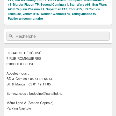
#8
,
Murder Flacon TP
,
Second Coming #1
,
Star Wars #68
,
Star Wars
AOR Captain Phasma #1
,
Superman #13
,
Thor #15
,
US Comics
Toulouse
,
Venom #16
,
Wonder Woman #74
,
Young Justice #7
|
Publier un commentaire
Zone
Recherche :
Rechercher
principale
de
widget
pour
LIBRAIRIE BÉDÉCINÉ
la
7 RUE ROMIGUIÈRES
barre
latérale
31000 TOULOUSE
Appelez-nous :
BD & Comics : 05 61 21 64 44
SF & Manga : 05 61 12 11 85
Ecrivez-nous : bedecine@canalbd.net
Métro ligne A (Station Capitole)
Parking Capitole