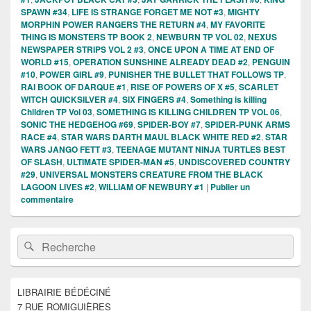
SPAWN #34
,
LIFE IS STRANGE FORGET ME NOT #3
,
MIGHTY
MORPHIN POWER RANGERS THE RETURN #4
,
MY FAVORITE
THING IS MONSTERS TP BOOK 2
,
NEWBURN TP VOL 02
,
NEXUS
NEWSPAPER STRIPS VOL 2 #3
,
ONCE UPON A TIME AT END OF
WORLD #15
,
OPERATION SUNSHINE ALREADY DEAD #2
,
PENGUIN
#10
,
POWER GIRL #9
,
PUNISHER THE BULLET THAT FOLLOWS TP
,
RAI BOOK OF DARQUE #1
,
RISE OF POWERS OF X #5
,
SCARLET
WITCH QUICKSILVER #4
,
SIX FINGERS #4
,
Something is killing
Children TP Vol 03
,
SOMETHING IS KILLING CHILDREN TP VOL 06
,
SONIC THE HEDGEHOG #69
,
SPIDER-BOY #7
,
SPIDER-PUNK ARMS
RACE #4
,
STAR WARS DARTH MAUL BLACK WHITE RED #2
,
STAR
WARS JANGO FETT #3
,
TEENAGE MUTANT NINJA TURTLES BEST
OF SLASH
,
ULTIMATE SPIDER-MAN #5
,
UNDISCOVERED COUNTRY
#29
,
UNIVERSAL MONSTERS CREATURE FROM THE BLACK
LAGOON LIVES #2
,
WILLIAM OF NEWBURY #1
|
Publier un
commentaire
Zone
Recherche :
Rechercher
principale
de
widget
pour
LIBRAIRIE BÉDÉCINÉ
la
7 RUE ROMIGUIÈRES
barre