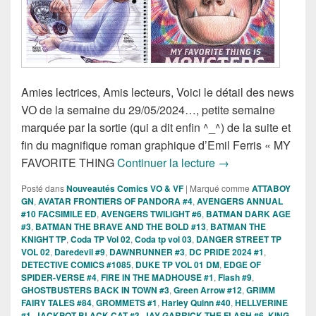
Amies lectrices, Amis lecteurs, Voici le détail des news
VO de la semaine du 29/05/2024…, petite semaine
marquée par la sortie (qui a dit enfin ^_^) de la suite et
fin du magnifique roman graphique d’Emil Ferris « MY
Sorties des Comics
FAVORITE THING
Continuer la lecture
→
Posté dans
Nouveautés Comics VO & VF
|
Marqué comme
ATTABOY
GN
,
AVATAR FRONTIERS OF PANDORA #4
,
AVENGERS ANNUAL
#10 FACSIMILE ED
,
AVENGERS TWILIGHT #6
,
BATMAN DARK AGE
#3
,
BATMAN THE BRAVE AND THE BOLD #13
,
BATMAN THE
KNIGHT TP
,
Coda TP Vol 02
,
Coda tp vol 03
,
DANGER STREET TP
VOL 02
,
Daredevil #9
,
DAWNRUNNER #3
,
DC PRIDE 2024 #1
,
DETECTIVE COMICS #1085
,
DUKE TP VOL 01 DM
,
EDGE OF
SPIDER-VERSE #4
,
FIRE IN THE MADHOUSE #1
,
Flash #9
,
GHOSTBUSTERS BACK IN TOWN #3
,
Green Arrow #12
,
GRIMM
FAIRY TALES #84
,
GROMMETS #1
,
Harley Quinn #40
,
HELLVERINE
#1
,
JACKPOT BLACK CAT #3
,
JAY GARRICK THE FLASH #6
,
KING