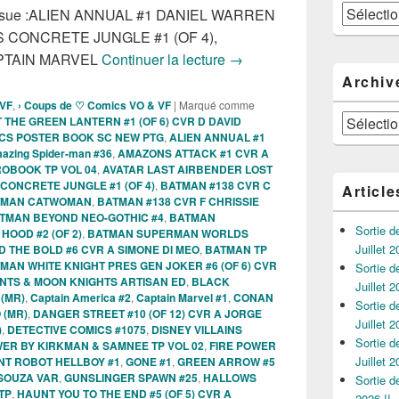
Catégories
t Issue :ALIEN ANNUAL #1 DANIEL WARREN
CONCRETE JUNGLE #1 (OF 4),
Sorties des Comics VO de 
CAPTAIN MARVEL
Continuer la lecture
→
Archiv
 VF
,
› Coups de ♡ Comics VO & VF
|
Marqué comme
Archives
 THE GREEN LANTERN #1 (OF 6) CVR D DAVID
CS POSTER BOOK SC NEW PTG
,
ALIEN ANNUAL #1
azing Spider-man #36
,
AMAZONS ATTACK #1 CVR A
ROBOOK TP VOL 04
,
AVATAR LAST AIRBENDER LOST
CONCRETE JUNGLE #1 (OF 4)
,
BATMAN #138 CVR C
Article
ATMAN CATWOMAN
,
BATMAN #138 CVR F CHRISSIE
TMAN BEYOND NEO-GOTHIC #4
,
BATMAN
Sortie 
OOD #2 (OF 2)
,
BATMAN SUPERMAN WORLDS
Juillet 2
 THE BOLD #6 CVR A SIMONE DI MEO
,
BATMAN TP
MAN WHITE KNIGHT PRES GEN JOKER #6 (OF 6) CVR
Sortie 
ANTS & MOON KNIGHTS ARTISAN ED
,
BLACK
Juillet 2
 (MR)
,
Captain America #2
,
Captain Marvel #1
,
CONAN
Sortie 
 (MR)
,
DANGER STREET #10 (OF 12) CVR A JORGE
Juillet 2
)
,
DETECTIVE COMICS #1075
,
DISNEY VILLAINS
Sortie 
WER BY KIRKMAN & SAMNEE TP VOL 02
,
FIRE POWER
Juillet 2
NT ROBOT HELLBOY #1
,
GONE #1
,
GREEN ARROW #5
 SOUZA VAR
,
GUNSLINGER SPAWN #25
,
HALLOWS
Sortie 
TP
,
HAUNT YOU TO THE END #5 (OF 5) CVR A
2026 !!