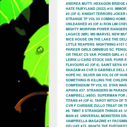
ANDREA MUTTI
,
HEXAGON BRIDGE #2
HATE FAIRYLAND (2022) #10
,
IMMOR
#3 (OF 4)
,
KNIGHT TERRORS JOKER #
STRANGE TP VOL 05 COMING HOME
UNLEASHED #3 (OF 4) RON LIM CHE
MIGHTY MORPHIN POWER RANGERS
LAGACE (MR)
,
MS MARVEL NEW MUT
NICE HOUSE ON THE LAKE THE DELU
LITTLE REAPERS
,
NIGHTWING #107 
PARKER GIRLS OMNIBUS SC
,
PENGU
OR TREAT CS VAR
,
POWER GIRL #1 
LEIRIX LI CARD STOCK VAR
,
PURR E
FLAVOURS #2 (OF 6)
,
SAINT SEIYA K
SHAZAM #4 CVR D GABRIELE DELL 
HOPE HC
,
SILVER GN VOL 02 OF HU
SOMETHING IS KILLING THE CHILDR
COMPENDIUM TP VOL 05
,
STAR WAR
APHRA #37
,
STRANGERS IN PARADIS
CAMPBELL (#850)
,
SUPERMAN FOR A
TITANS #4 (OF 4)
,
TAROT WITCH OF T
CVR F CHRISSIE ZULLO TREAT OR T
#6
,
TMNT X STRANGER THINGS #4
,
U
MAN #2
,
UNIVERSAL MONSTERS DRAC
VAMPIRELLA MAGAZINE #1 FACSIM
DELUXE #75
,
WHATS THE FURTHEST