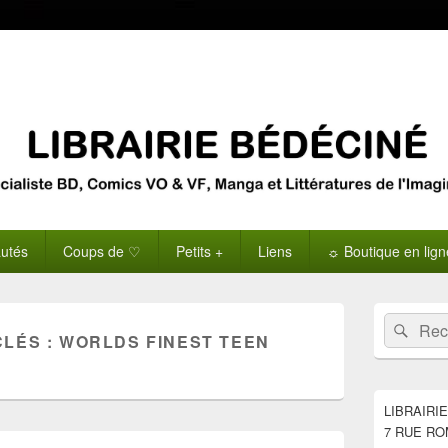
utés
Coups de ♡
Petits +
Liens
☼ Boutique en lig
Zone
Recherche 
Rech
principale
CLÉS :
WORLDS FINEST TEEN
de
widget
pour
la
LIBRAIRI
barre
7 RUE RO
latérale