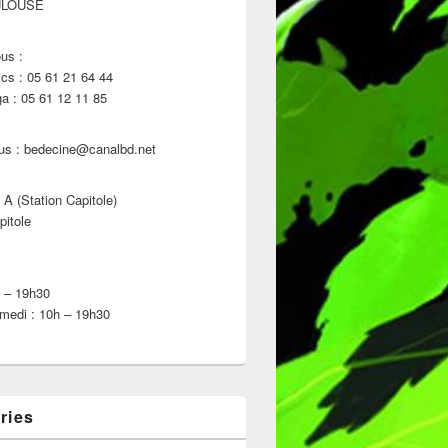
ULOUSE
us :
s : 05 61 21 64 44
 : 05 61 12 11 85
us : bedecine@canalbd.net
 A (Station Capitole)
pitole
h – 19h30
medi : 10h – 19h30
ries