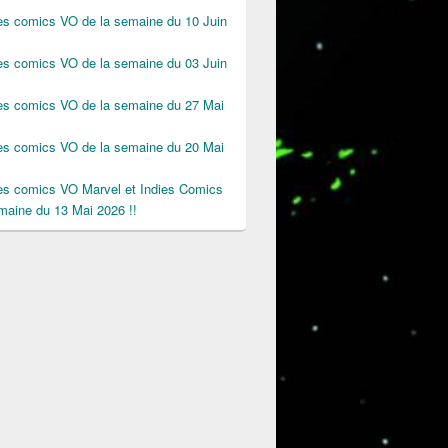
des comics VO de la semaine du 10 Juin
des comics VO de la semaine du 03 Juin
des comics VO de la semaine du 27 Mai
des comics VO de la semaine du 20 Mai
des comics VO Marvel et Indies Comics
maine du 13 Mai 2026 !!