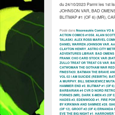
du 24/10/2023 Parmi les 1s
JOHNSON VAR, BAD OMENS 
BLITMAP #1 (OF 6) (MR), 
Posté dans
Nouveautés Comics VO &
ACTION COMICS #1058
,
ALAN SCOTT
TALASKI
,
ALEX ROSS MARVEL COMI
DANIEL WARREN JOHNSON VAR
,
Am
CLAYTON HENRY
,
ASTRO CITY MET
ADVENTURES LIBRAR
,
BAD OMENS 
FRANK CHO CARD STOCK VAR (B
ZULLO TREAT OR TREAT CS VAR
,
BA
CATWOMAN THE GOTHAM WAR RED H
FINEST#20
,
BATMAN THE BRAVE AND
VOL 02 I AM SUICIDE (REBIRTH)
,
BAT
A MURPHY
,
BILL SIENKIEWICZ MUT
HAMMER END #3
,
BLITMAP #1 (OF 6)
BARBARIAN #4 CVR D NORD RETRO
FORNES (MR)
,
DARK X-MEN #3 (OF 5
HADES #3
,
EDENWOOD #1
,
FIRE PO
BY KIRKMAN AND SAMNEE #28
,
GIA
(OF 12)
,
GROOT #2 (OF 4) ERNANDA
EVE THE BIG NIGHT #1
,
HARROWER 