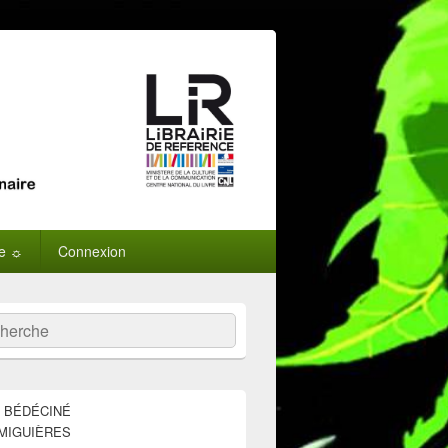
ne ☼
Connexion
:
ercher
E BÉDÉCINÉ
MIGUIÈRES