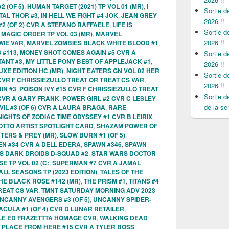
 (OF 5)
,
HUMAN TARGET (2021) TP VOL 01 (MR)
,
I
Sortie 
TAL THOR #3
,
IN HELL WE FIGHT #4 JOK
,
JEAN GREY
2026 !!
2 (OF 2) CVR A STEFANO RAFFAELE
,
LIFE IS
Sortie 
,
MAGIC ORDER TP VOL 03 (MR)
,
MARVEL
2026 !!
WIE VAR
,
MARVEL ZOMBIES BLACK WHITE BLOOD #1
,
 #113
,
MONEY SHOT COMES AGAIN #5 CVR A
Sortie 
ANT #3
,
MY LITTLE PONY BEST OF APPLEJACK #1
,
2026 !!
XE EDITION HC (MR)
,
NIGHT EATERS GN VOL 02 HER
Sortie 
CVR F CHRISSIEZULLO TREAT OR TREAT CS VAR
,
2026 !!
IN #3
,
POISON IVY #15 CVR F CHRISSIEZULLO TREAT
Sortie 
CVR A GARY FRANK
,
POWER GIRL #2 CVR C LESLEY
de la se
VIL #3 (OF 6) CVR A LAURA BRAGA
,
RARE
NIGHTS OF ZODIAC TIME ODYSSEY #1 CVR B LEIRIX
,
OTTO ARTIST SPOTLIGHT CARD
,
SHAZAM POWER OF
NTERS & PREY (MR)
,
SLOW BURN #1 (OF 5)
,
EN #34 CVR A DELL EDERA
,
SPAWN #346
,
SPAWN
S DARK DROIDS D-SQUAD #2
,
STAR WARS DOCTOR
E TP VOL 02 (C:
,
SUPERMAN #7 CVR A JAMAL
LL SEASONS TP (2023 EDITION)
,
TALES OF THE
HE BLACK ROSE #142 (MR)
,
THE PRISM #1
,
TITANS #4
REAT CS VAR
,
TMNT SATURDAY MORNING ADV 2023
NCANNY AVENGERS #3 (OF 5)
,
UNCANNY SPIDER-
ULA #1 (OF 4) CVR D LUNAR RETAILER
,
ILE ED FRAZETTTA HOMAGE CVR
,
WALKING DEAD
 PLACE FROM HERE #15 CVR A TYLER BOSS
,