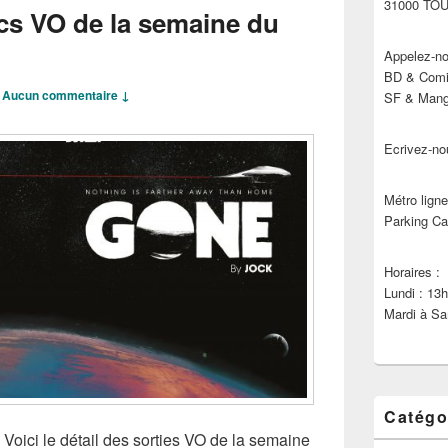
31000 TO
cs VO de la semaine du
Appelez-no
BD & Comic
—
Aucun commentaire ↓
SF & Manga
Ecrivez-no
Métro ligne
Parking Ca
Horaires :
Lundi : 13
Mardi à Sa
Catégo
 Voici le détail des sorties VO de la semaine