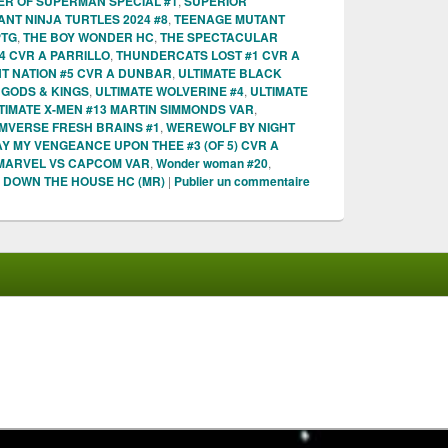
R OF SUPERMAN SPECIAL #1
,
SUPERIOR
NT NINJA TURTLES 2024 #8
,
TEENAGE MUTANT
PTG
,
THE BOY WONDER HC
,
THE SPECTACULAR
 CVR A PARRILLO
,
THUNDERCATS LOST #1 CVR A
T NATION #5 CVR A DUNBAR
,
ULTIMATE BLACK
 GODS & KINGS
,
ULTIMATE WOLVERINE #4
,
ULTIMATE
TIMATE X-MEN #13 MARTIN SIMMONDS VAR
,
MVERSE FRESH BRAINS #1
,
WEREWOLF BY NIGHT
AY MY VENGEANCE UPON THEE #3 (OF 5) CVR A
MARVEL VS CAPCOM VAR
,
Wonder woman #20
,
 DOWN THE HOUSE HC (MR)
|
Publier un commentaire