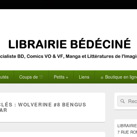
utés
Coups de ♡
Petits +
Liens
☼ Boutique en lig
Zone
Recherche 
Rech
principale
CLÉS :
WOLVERINE #8 BENGUS
de
VAR
widget
pour
la
LIBRAIRI
barre
7 RUE RO
latérale