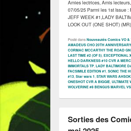
Amies lectrices, Amis lecteur
07/05/25 Parmi les 1st Issu
JEFF WEEK #1,LADY BALT
LOOK OUT (ONE SHOT) (MR
Posté dans
Nouveautés Comics VO &
AMADEUS CHO 20TH ANNIVERSARY S
CORMAC MCCARTHY THE ROAD GN
LAST TIME #2 (OF 5)
,
EXCEPTIONAL X
HELLO DARKNESS #10 CVR A MERC
IMMORTALS TP
,
LADY BALTIMORE D
FACSIMILE EDITION #1
,
SONIC THE 
#13
,
Star wars 1
,
STAR WARS AHSOK
ONESHOT CVR A BIGGIE
,
ULTIMATE 
WOLVERINE #8 BENGUS MARVEL V
Sorties des Comi
mai 2025