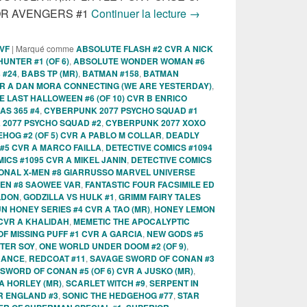
Sorties des Comics VO 
IOR AVENGERS #1
Continuer la lecture
→
 VF
|
Marqué comme
ABSOLUTE FLASH #2 CVR A NICK
NTER #1 (OF 6)
,
ABSOLUTE WONDER WOMAN #6
 #24
,
BABS TP (MR)
,
BATMAN #158
,
BATMAN
R A DAN MORA CONNECTING (WE ARE YESTERDAY)
,
LAST HALLOWEEN #6 (OF 10) CVR B ENRICO
AS 365 #4
,
CYBERPUNK 2077 PSYCHO SQUAD #1
2077 PSYCHO SQUAD #2
,
CYBERPUNK 2077 XOXO
HOG #2 (OF 5) CVR A PABLO M COLLAR
,
DEADLY
#5 CVR A MARCO FAILLA
,
DETECTIVE COMICS #1094
ICS #1095 CVR A MIKEL JANIN
,
DETECTIVE COMICS
ONAL X-MEN #8 GIARRUSSO MARVEL UNIVERSE
MEN #8 SAOWEE VAR
,
FANTASTIC FOUR FACSIMILE ED
ELDON
,
GODZILLA VS HULK #1
,
GRIMM FAIRY TALES
 HONEY SERIES #4 CVR A TAO (MR)
,
HONEY LEMON
 CVR A KHALIDAH
,
MEMETIC THE APOCALYPTIC
OF MISSING PUFF #1 CVR A GARCIA
,
NEW GODS #5
XTER SOY
,
ONE WORLD UNDER DOOM #2 (OF 9)
,
NANCE
,
REDCOAT #11
,
SAVAGE SWORD OF CONAN #3
SWORD OF CONAN #5 (OF 6) CVR A JUSKO (MR)
,
A HORLEY (MR)
,
SCARLET WITCH #9
,
SERPENT IN
R ENGLAND #3
,
SONIC THE HEDGEHOG #77
,
STAR