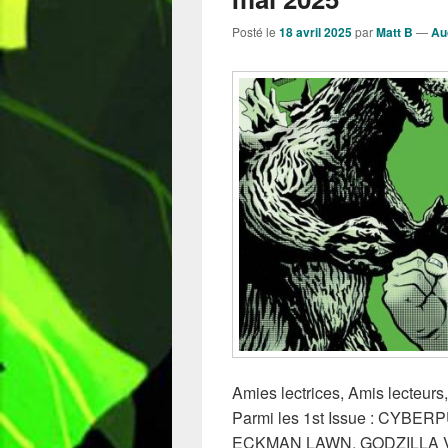
Posté le
18 avril 2025
par
Matt B
—
Au
Amies lectrices, Amis lecteurs
Parmi les 1st Issue : CYB
ECKMAN LAWN, GODZILLA V