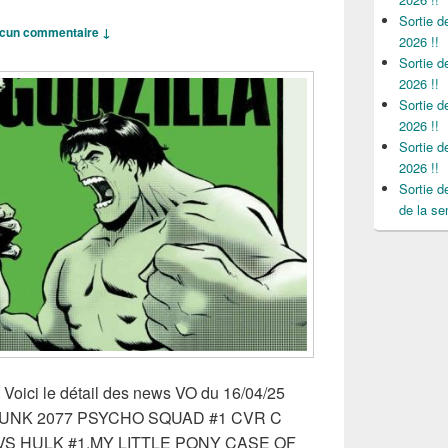
Sortie 
cun commentaire ↓
2026 !!
Sortie 
2026 !!
Sortie 
2026 !!
Sortie 
2026 !!
Sortie 
de la se
, Voici le détail des news VO du 16/04/25
ERPUNK 2077 PSYCHO SQUAD #1 CVR C
S HULK #1,MY LITTLE PONY CASE OF