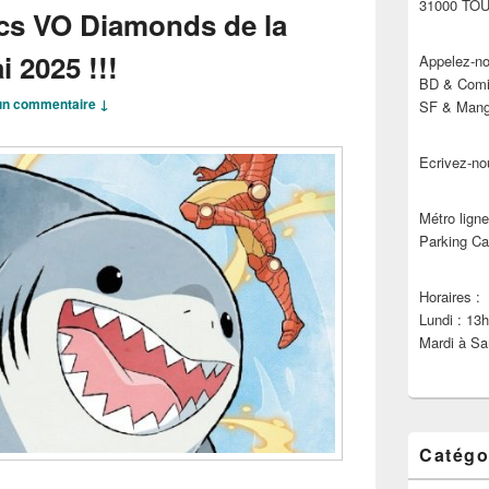
31000 TO
cs VO Diamonds de la
 2025 !!!
Appelez-no
BD & Comic
n commentaire ↓
SF & Manga
Ecrivez-no
Métro ligne
Parking Ca
Horaires :
Lundi : 13
Mardi à Sa
Catégo