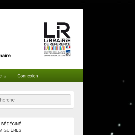
ne ☼
Connexion
:
ercher
E BÉDÉCINÉ
MIGUIÈRES