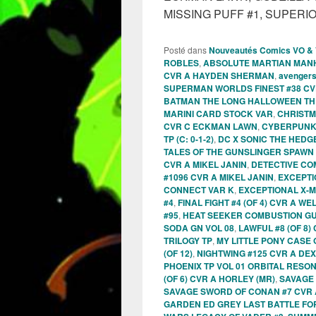
MISSING PUFF #1, SUPER
Posté dans
Nouveautés Comics VO &
ROBLES
,
ABSOLUTE MARTIAN MANHU
CVR A HAYDEN SHERMAN
,
avengers
SUPERMAN WORLDS FINEST #38 CV
BATMAN THE LONG HALLOWEEN THE 
MARINI CARD STOCK VAR
,
CHRISTM
CVR C ECKMAN LAWN
,
CYBERPUNK 
TP (C: 0-1-2)
,
DC X SONIC THE HEDGE
TALES OF THE GUNSLINGER SPAWN 
CVR A MIKEL JANIN
,
DETECTIVE COM
#1096 CVR A MIKEL JANIN
,
EXCEPTI
CONNECT VAR K
,
EXCEPTIONAL X-
#4
,
FINAL FIGHT #4 (OF 4) CVR A W
#95
,
HEAT SEEKER COMBUSTION GUN
SODA GN VOL 08
,
LAWFUL #8 (OF 8)
TRILOGY TP
,
MY LITTLE PONY CASE 
(OF 12)
,
NIGHTWING #125 CVR A DE
PHOENIX TP VOL 01 ORBITAL RESO
(OF 6) CVR A HORLEY (MR)
,
SAVAGE 
SAVAGE SWORD OF CONAN #7 CVR 
GARDEN ED GREY LAST BATTLE FO