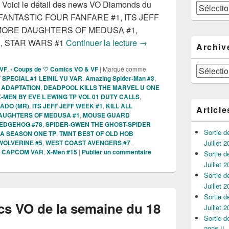
s, Voici le détail des news VO Diamonds du
Catégories
e : FANTASTIC FOUR FANFARE #1, ITS JEFF
IMORE DAUGHTERS OF MEDUSA #1,
Sorties des Comics VO D
), STAR WARS #1
Continuer la lecture
→
Archiv
Archives
 VF
,
› Coups de ♡ Comics VO & VF
|
Marqué comme
PECIAL #1 LEINIL YU VAR
,
Amazing Spider-Man #3
,
 ADAPTATION
,
DEADPOOL KILLS THE MARVEL U ONE
-MEN BY EVE L EWING TP VOL 01 DUTY CALLS
,
ADO (MR)
,
ITS JEFF JEFF WEEK #1
,
KILL ALL
Article
AUGHTERS OF MEDUSA #1
,
MOUSE GUARD
HEDGEHOG #78
,
SPIDER-GWEN THE GHOST-SPIDER
Sortie 
A SEASON ONE TP
,
TMNT BEST OF OLD HOB
WOLVERINE #5
,
WEST COAST AVENGERS #7
,
Juillet 2
S CAPCOM VAR
,
X-Men #15
|
Publier un commentaire
Sortie 
Juillet 2
Sortie 
Juillet 2
Sortie 
cs VO de la semaine du 18
Juillet 2
Sortie 
2026 !!