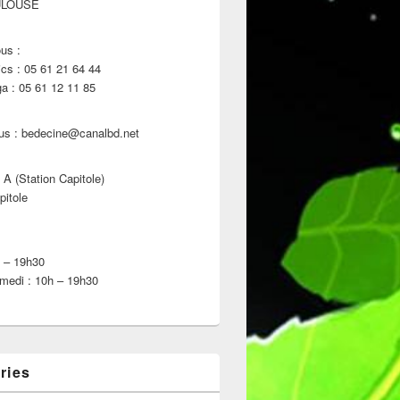
ULOUSE
us :
s : 05 61 21 64 44
 : 05 61 12 11 85
us : bedecine@canalbd.net
 A (Station Capitole)
pitole
h – 19h30
medi : 10h – 19h30
ries