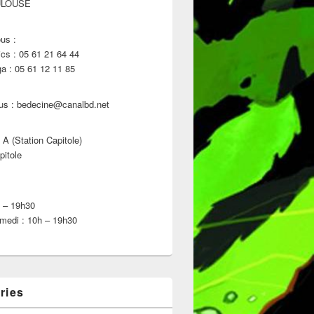
ULOUSE
us :
s : 05 61 21 64 44
 : 05 61 12 11 85
us : bedecine@canalbd.net
 A (Station Capitole)
pitole
h – 19h30
medi : 10h – 19h30
ries