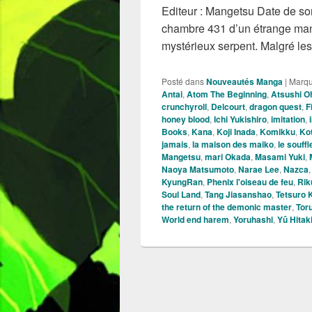
Editeur : Mangetsu Date de sort
chambre 431 d’un étrange mano
mystérieux serpent. Malgré le
Posté dans
Nouveautés Manga
|
Marq
Antai
,
Atom The Beginning
,
Atsushi O
crunchyroll
,
Delcourt
,
dragon quest
,
F
honey blood
,
Ichi Yukishiro
,
imitation
,
Books
,
Kana
,
Koji Inada
,
Komikku
,
Ko
jamais
,
la maison des maiko
,
le souff
Mangetsu
,
mari Okada
,
Masami Yuki
,
Naoya Matsumoto
,
Narae Lee
,
Nazca
KyungRan
,
Phenix l'oiseau de feu
,
Rik
Soul Land
,
Tang Jiasanshao
,
Tetsuro 
the return of the demonic master
,
Tor
World end harem
,
Yoruhashi
,
Yû Hitak