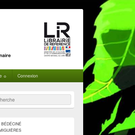
ne ☼
Connexion
:
ercher
E BÉDÉCINÉ
MIGUIÈRES