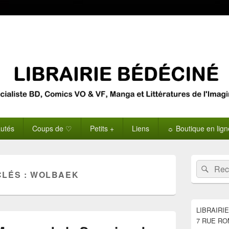
utés
Coups de ♡
Petits +
Liens
☼ Boutique en lig
Zone
Recherche 
Rech
principale
CLÉS :
WOLBAEK
de
widget
pour
la
LIBRAIRI
barre
7 RUE RO
latérale