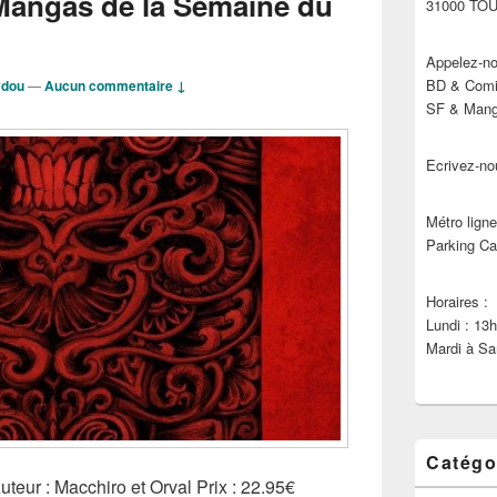
Mangas de la Semaine du
31000 TO
Appelez-no
BD & Comic
ydou
—
Aucun commentaire ↓
SF & Manga
Ecrivez-no
Métro ligne
Parking Ca
Horaires :
Lundi : 13
Mardi à Sa
Catégo
eur : Macchiro et Orval Prix : 22.95€