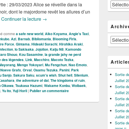
Catégories
ie : 29/03/2023 Alice se réveille dans la
ir, dont le majordome revêt les allures d’un
Les Nouveautés Mangas de la Semaine d
s
Continuer la lecture
→
Archiv
ué comme
a safe new world
,
Aiko Koyama
,
Angie's Taxi
,
Archives
hkubo
,
Azi
,
Barnab
,
Bibliomania
,
Blooming Firls
,
ire Force
,
Gintama
,
Hideaki Sorachi
,
Hirohiko Araki
,
infection
,
Io Sakisaka
,
Jojolion
,
Kaiju N8
,
Kamondo
taro Shouo
,
Kou Sasamine
,
la grande jahy ne perd
le des légendes
,
Link
,
Macchiro
,
Macoto Tezka
,
Article
Mayorang
,
Mengo Yokoyari
,
Mu Fengchun
,
Nao Emoto
,
,
Noeve Grafx
,
Orval
,
Osamu Tezuka
,
Panini
,
Park
Sortie 
u Sanjo
,
Sakura Saku
,
scum's wish
,
Shut hell
,
Silenium
,
Kasahara
,
the adventure of dai
,
The kingdoms of ruin
,
Juillet 2
u Oikawa
,
Tsukasa Hazumi
,
Wakame Konbu
,
Wolbaek
,
Sortie 
i
,
Yu Ito
,
Yuji Horii
|
Publier un commentaire
Juillet 2
Sortie 
Juillet 2
Sortie 
Juillet 2
Sortie 
2026 !!