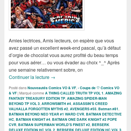
Amies lectrices, Amis lecteurs, on espère que vous
avez passé un excellent week-end pascal, qu’à défaut
d’orgie de chocolat vous aurez profité du beau temps
pour vous aérer… ou vous évader au choix ^_^ Après
une semaine relativement sobre, on
Sorties des Comics VO de la semaine du
Continuer la lecture
→
Posté dans
Nouveautés Comics VO & VF
,
› Coups de ♡ Comics VO
& VF
|
Marqué comme
A THING CALLED TRUTH TP VOL 1
,
AMAZING
FANTASY TREASURY EDITION TP
,
AMAZING SPIDER-MAN
BEYOND TP VOL 3
,
ARROWSMITH #4
,
ASSASSIN'S CREED
VALHALLA FORGOTTEN MYTHS #2
,
AVENGERS #55
,
Batman #81
,
BATMAN BEYOND NEO YEAR #1 WARD CVR
,
BATMAN DETECTIVE
HC
,
BATMAN KNIGHT #4
,
BATMAN ONE DARK KNIGHT #2 POPE
CVR
,
BATMAN SUPERMAN WORLD'S FINEST #2
,
BERSERK
DELUXE EDITION HC VOL 2
,
BERSERK DELUXE EDITION HC VOL 3
,