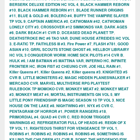
BERSERK DELUXE EDITION HC VOL 4
,
BLACK HAMMER REBORN
#10
,
BLACK HAMMER REBORN #11
,
BLADE RUNNER ORIGINS
#11
,
BLUE & GOLD #8
,
BOLERO #4
,
BUFFY THE VAMPIRE SLAYER
TP VOL 9
,
CAPTAIN AMERICA #0
,
CATWOMAN #42
,
CATWOMAN
LONELY CITY #3
,
CROSSOVER #12 SIMMONDS VAR
,
DARK AGES
#6
,
DARK BEACH #1 CVR D
,
DCEASED DEAD PLANET TP
,
DEATHSTROKE INC #6 TAO VAR
,
DUNE HOUSE ATREIDES HC VOL
3
,
E-RATIC TP
,
FAITHLESS III #3
,
Fire Power #7
,
FLASH #781
,
GOOD
ASIAN #10
,
GRRL SCOUTS STONE GHOST #6
,
HELLBOY LIBRAIRY
HC VOL 3 CONQUEROR WORM
,
HOME SICK PILOTS #14 CVR B
,
HULK #6
,
I AM BATMAN #5 MATTINA VAR
,
INFERNO HC
,
INFINITE
FRONTIER HC
,
IRON FIST #2 CHEUNG CVR
,
JOE HILL RAIN #1
,
Killer Queens #1
,
Killer Queens #2
,
Killer queens #3
,
KNIGHTED #5
CVR B
,
LITTLE MONSTERS #2
,
MAGIC HIDDEN PLANESWALKER #1
MERCADO CVR
,
MARVEL MULTIVERSE RPG PLAYTEST
RULEBOOK TP MOMOKO CVR
,
MONKEY MEAT #2
,
MONKEY MEAT
#3
,
MONKEY MEAT #4
,
MORTAL INSTRUMENTS GN VOL 5
,
MY
LITTLE PONY FRIENDSHIP IS MAGIC SEASON 10 TP VOL 3
,
NICE
HOUSE ON THE LAKE #8
,
NIGHTWING #91
,
NYX #5 CVR C
,
PENTAGRAM OF HORROR #1
,
POWER RANGERS #18
,
PRIMORDIAL #4
,
QUAD #4 CVR C
,
RED ROOM TRIGGER
WARNINGS #2
,
REFRIGERATOR FULL OF HEADS #6
,
REIGN OF X
TP VOL 11
,
RIGHTEOUS THIRST FOR VENGEANCE TP VOL 1
,
ROBINS #1
,
ROBINS #2
,
ROBINS #4
,
ROBINS #6
,
SOMETHING IS
KILLING THE CHILDREN #21 CVR B
,
SONIC THE HEDGEHOG IDW