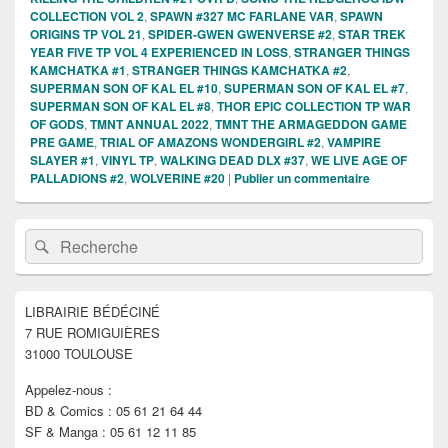
COLLECTION VOL 2
,
SPAWN #327 MC FARLANE VAR
,
SPAWN
ORIGINS TP VOL 21
,
SPIDER-GWEN GWENVERSE #2
,
STAR TREK
YEAR FIVE TP VOL 4 EXPERIENCED IN LOSS
,
STRANGER THINGS
KAMCHATKA #1
,
STRANGER THINGS KAMCHATKA #2
,
SUPERMAN SON OF KAL EL #10
,
SUPERMAN SON OF KAL EL #7
,
SUPERMAN SON OF KAL EL #8
,
THOR EPIC COLLECTION TP WAR
OF GODS
,
TMNT ANNUAL 2022
,
TMNT THE ARMAGEDDON GAME
PRE GAME
,
TRIAL OF AMAZONS WONDERGIRL #2
,
VAMPIRE
SLAYER #1
,
VINYL TP
,
WALKING DEAD DLX #37
,
WE LIVE AGE OF
PALLADIONS #2
,
WOLVERINE #20
|
Publier un commentaire
Zone
Recherche :
Rechercher
principale
de
widget
pour
LIBRAIRIE BÉDÉCINÉ
la
7 RUE ROMIGUIÈRES
barre
latérale
31000 TOULOUSE
Appelez-nous :
BD & Comics : 05 61 21 64 44
SF & Manga : 05 61 12 11 85