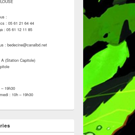
ULOUSE
us :
s : 05 61 21 64 44
 : 05 61 12 11 85
us : bedecine@canalbd.net
 A (Station Capitole)
pitole
h – 19h30
medi : 10h – 19h30
ries