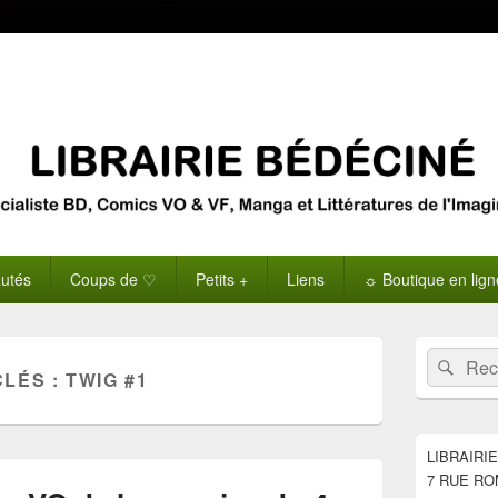
utés
Coups de ♡
Petits +
Liens
☼ Boutique en lig
Zone
Recherche 
Rech
principale
CLÉS :
TWIG #1
de
widget
pour
la
LIBRAIRI
barre
7 RUE RO
latérale