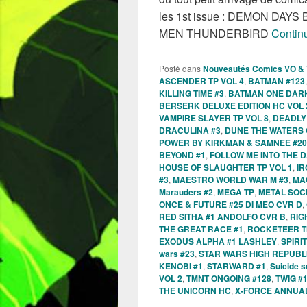
les 1st issue : DEMON DAYS
MEN THUNDERBIRD
Continu
Posté dans
Nouveautés Comics VO &
ASCENDER TP VOL 4
,
BATMAN #123
KILLING TIME #3
,
BATMAN ONE DARK
BERSERK DELUXE EDITION HC VOL 
VAMPIRE SLAYER TP VOL 8
,
DEADLY
DRACULINA #3
,
DUNE THE WATERS 
POWER BY KIRKMAN & SAMNEE #20
BEYOND #1
,
FOLLOW ME INTO THE 
HOUSE OF SLAUGHTER TP VOL 1
,
IR
#3
,
MAESTRO WORLD WAR M #3
,
MA
Marauders #2
,
MEGA TP
,
METAL SOCI
ONCE & FUTURE #25 DI MEO CVR D
,
RED SITHA #1 ANDOLFO CVR B
,
RIG
THE GREAT RACE #1
,
ROCKETEER T
EXODUS ALPHA #1 LASHLEY
,
SPIRI
wars #23
,
STAR WARS HIGH REPUBLIC
KENOBI #1
,
STARWARD #1
,
Suicide 
VOL 2
,
TMNT ONGOING #128
,
TWIG #
THE UNICORN HC
,
X-FORCE ANNUAL