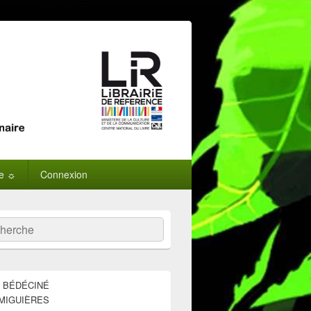
ne ☼
Connexion
:
ercher
E BÉDÉCINÉ
MIGUIÈRES