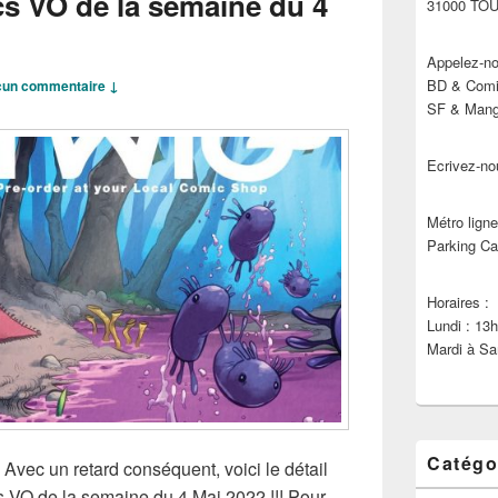
cs VO de la semaine du 4
31000 TO
Appelez-no
BD & Comic
un commentaire ↓
SF & Manga
Ecrivez-no
Métro ligne
Parking Ca
Horaires :
Lundi : 13
Mardi à Sa
Catégo
 Avec un retard conséquent, voici le détail
cs VO de la semaine du 4 Mai 2022 !!! Pour