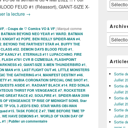
Catégories
 BLOOD FEUD #1 (Réassort), GIANT-SIZE X-
Sorties des comics VO de la semaine du 4 Mai 2022
er la lecture
→
Archiv
 VF
,
› Coups de ♡ Comics VO & VF
|
Marqué comme
,
BATMAN BEYOND NEO YEAR #1 WARD
,
BATMAN
Archives
 KNIGHT #2 POPE
,
BEN REILLY SPIDER-MAN #4
,
2
,
BEYOND THE FARTHEST STAR #4
,
BUFFY THE
 CLASS #52
,
DEMON DAYS BLOOD FEUD #1
,
OF KANLY #1
,
ETERNALS #11 LUPACCHINO
,
FIRE
,
FLASH #781 CVR B CIZMESIJA
,
FLASHPOINT
Article
DARKNESS #3
,
GIANT-SIZE X-MEN THUNDERBIRD #1
,
ON MAN #19
,
LAST FLIGHT OUT #6
,
LITTLE MONSTERS
Sortie 
GIC THE GATHERING #14
,
MANIFEST DESTINY #46
,
Juillet 2
ETY #1
,
NUBIA CORONATION SPECIAL ONE SHOT #1
,
QUESTS ASIDE #1
,
RADIANT BLACK #14
,
RED SONJA
Sortie 
HTEOUS THIRST FOR VENGEANCE #7
,
ROCKETEER
Juillet 2
HE GREAT RACE #2
,
SOULFIRE #1
,
SPIDER-MAN 2099
Sortie 
TS OF VENGEANCE TP RISE OF MIDNIGHT SONS
,
Star
Juillet 2
 TP VOL 3 JEDI'S END
,
STAR WARS OBI-WAN
Sortie 
squad #15
,
TASK FORCE Z #7
,
TIME BEFORE TIME TP
Juillet 2
1
,
WE HAVE DEMONS #1
,
WORLD OF YAXIN DAY OF
 #1
|
Publier un commentaire
Sortie 
2026 !!