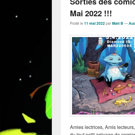
Sorties des comi
Mai 2022 !!!
Posté le
11 mai 2022
par
Matt B
—
Auc
Amies lectrices, Amis lecteurs,
du tout petit arrivage de comi