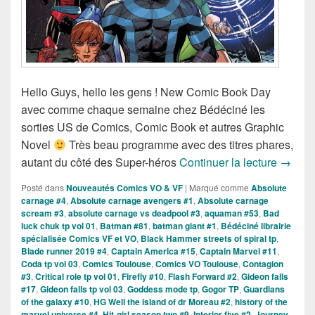
Hello Guys, hello les gens ! New Comic Book Day
avec comme chaque semaine chez Bédéciné les
sorties US de Comics, Comic Book et autres Graphic
Novel
Très beau programme avec des titres phares,
Sortie
autant du côté des Super-héros
Continuer la lecture
→
Posté dans
Nouveautés Comics VO & VF
|
Marqué comme
Absolute
carnage #4
,
Absolute carnage avengers #1
,
Absolute carnage
scream #3
,
absolute carnage vs deadpool #3
,
aquaman #53
,
Bad
luck chuk tp vol 01
,
Batman #81
,
batman giant #1
,
Bédéciné librairie
spécialisée Comics VF et VO
,
Black Hammer streets of spiral tp
,
Blade runner 2019 #4
,
Captain America #15
,
Captain Marvel #11
,
Coda tp vol 03
,
Comics Toulouse
,
Comics VO Toulouse
,
Contagion
#3
,
Critical role tp vol 01
,
Firefly #10
,
Flash Forward #2
,
Gideon falls
#17
,
Gideon falls tp vol 03
,
Goddess mode tp
,
Gogor TP
,
Guardians
of the galaxy #10
,
HG Well the island of dr Moreau #2
,
history of the
marvel universe #4
,
Hit-girl season two #9
,
Interior five #2
,
Journey