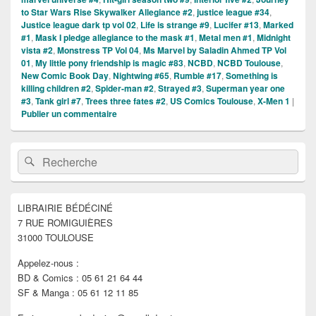
to Star Wars Rise Skywalker Allegiance #2
,
justice league #34
,
Justice league dark tp vol 02
,
Life is strange #9
,
Lucifer #13
,
Marked
#1
,
Mask I pledge allegiance to the mask #1
,
Metal men #1
,
Midnight
vista #2
,
Monstress TP Vol 04
,
Ms Marvel by Saladin Ahmed TP Vol
01
,
My little pony friendship is magic #83
,
NCBD
,
NCBD Toulouse
,
New Comic Book Day
,
Nightwing #65
,
Rumble #17
,
Something is
killing children #2
,
Spider-man #2
,
Strayed #3
,
Superman year one
#3
,
Tank girl #7
,
Trees three fates #2
,
US Comics Toulouse
,
X-Men 1
|
Publier un commentaire
Zone
Recherche :
Rechercher
principale
de
widget
pour
LIBRAIRIE BÉDÉCINÉ
la
7 RUE ROMIGUIÈRES
barre
latérale
31000 TOULOUSE
Appelez-nous :
BD & Comics : 05 61 21 64 44
SF & Manga : 05 61 12 11 85