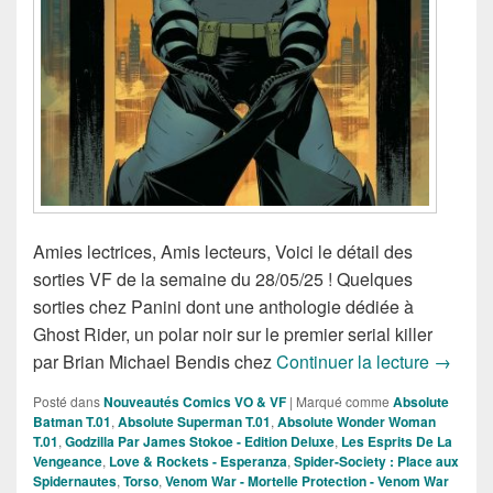
Amies lectrices, Amis lecteurs, Voici le détail des
sorties VF de la semaine du 28/05/25 ! Quelques
sorties chez Panini dont une anthologie dédiée à
Ghost Rider, un polar noir sur le premier serial killer
Sorties
par Brian Michael Bendis chez
Continuer la lecture
→
Posté dans
Nouveautés Comics VO & VF
|
Marqué comme
Absolute
Batman T.01
,
Absolute Superman T.01
,
Absolute Wonder Woman
T.01
,
Godzilla Par James Stokoe - Edition Deluxe
,
Les Esprits De La
Vengeance
,
Love & Rockets - Esperanza
,
Spider-Society : Place aux
Spidernautes
,
Torso
,
Venom War - Mortelle Protection - Venom War