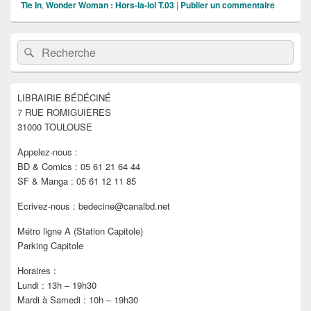
Tie In
,
Wonder Woman : Hors-la-loi T.03
|
Publier un commentaire
Zone
Recherche :
Rechercher
principale
de
widget
pour
LIBRAIRIE BÉDÉCINÉ
la
7 RUE ROMIGUIÈRES
barre
latérale
31000 TOULOUSE
Appelez-nous :
BD & Comics : 05 61 21 64 44
SF & Manga : 05 61 12 11 85
Ecrivez-nous : bedecine@canalbd.net
Métro ligne A (Station Capitole)
Parking Capitole
Horaires :
Lundi : 13h – 19h30
Mardi à Samedi : 10h – 19h30