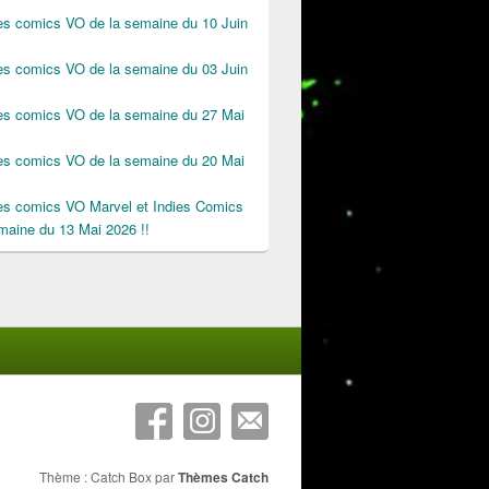
des comics VO de la semaine du 10 Juin
des comics VO de la semaine du 03 Juin
des comics VO de la semaine du 27 Mai
des comics VO de la semaine du 20 Mai
des comics VO Marvel et Indies Comics
maine du 13 Mai 2026 !!
Thème : Catch Box par
Thèmes Catch