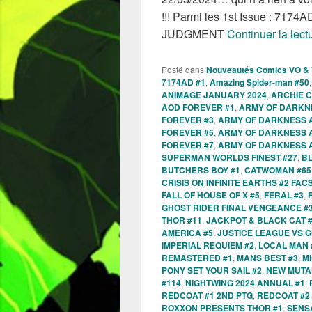
!!! Parmi les 1st Issue : 7
JUDGMENT
Continuer la lect
Posté dans
Nouveautés Comics VO &
7174AD #1
,
Amazing Spider-man #50
ANIMAGE JANUARY 2024
,
ARCHIE 
AOD FOREVER #1
,
ARMY OF DARKN
FOREVER #3
,
ARMY OF DARKNESS 
FOREVER #5
,
ARMY OF DARKNESS 
FOREVER #7
,
ARMY OF DARKNESS 
SUPERMAN WORLDS FINEST #27
,
BL
BUTCHERS BOY #1
,
CATWOMAN #65
CRISIS ON INFINITE EARTHS #2 FACS
FALL OF HOUSE OF X #5
,
FERAL #3
,
GHOST RIDER FINAL VENGEANCE #
THOR #11
,
JACKPOT & BLACK CAT 
AMERICA #5
,
JUSTICE LEAGUE VS G
IMPERIAL REQUIEM #2
,
LOCAL MAN 
REMASTERED #1
,
MANS BEST #3
,
M
PONY SET YOUR SAIL #2
,
NEW MUTAN
#114
,
NIGHTWING 2024 ANNUAL #1
,
REDCOAT #1 2ND PTG
,
REDCOAT #2
ROXXON PRESENTS THOR #1
,
SENS