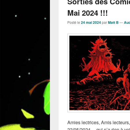
Sorties des Comi
Mai 2024 !!!
Posté le
24 mai 2024
par
Matt B
—
Auc
Amies lectrices, Amis lecteurs,
22/05/2024… qui n’a rien à vo