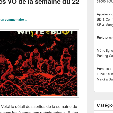
cs VO de la semaine du 22
31000 TO
Appelez-no
BD & Comic
un commentaire ↓
SF & Manga
Ecrivez-no
Métro ligne
Parking Ca
Horaires :
Lundi : 13
Mardi à Sa
Catégo
 Voici le détail des sorties de la semaine du
ir avec les 2 semaines précédentes ;p Enjoy