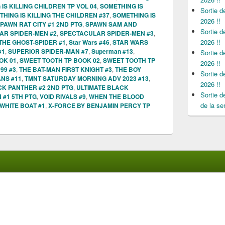
IS KILLING CHILDREN TP VOL 04
,
SOMETHING IS
Sortie 
HING IS KILLING THE CHILDREN #37
,
SOMETHING IS
2026 !!
PAWN RAT CITY #1 2ND PTG
,
SPAWN SAM AND
Sortie 
AR SPIDER-MEN #2
,
SPECTACULAR SPIDER-MEN #3
,
2026 !!
THE GHOST-SPIDER #1
,
Star Wars #46
,
STAR WARS
#1
,
SUPERIOR SPIDER-MAN #7
,
Superman #13
,
Sortie 
OK 01
,
SWEET TOOTH TP BOOK 02
,
SWEET TOOTH TP
2026 !!
99 #3
,
THE BAT-MAN FIRST KNIGHT #3
,
THE BOY
Sortie 
ANS #11
,
TMNT SATURDAY MORNING ADV 2023 #13
,
2026 !!
CK PANTHER #2 2ND PTG
,
ULTIMATE BLACK
Sortie 
 #1 5TH PTG
,
VOID RIVALS #9
,
WHEN THE BLOOD
de la se
WHITE BOAT #1
,
X-FORCE BY BENJAMIN PERCY TP