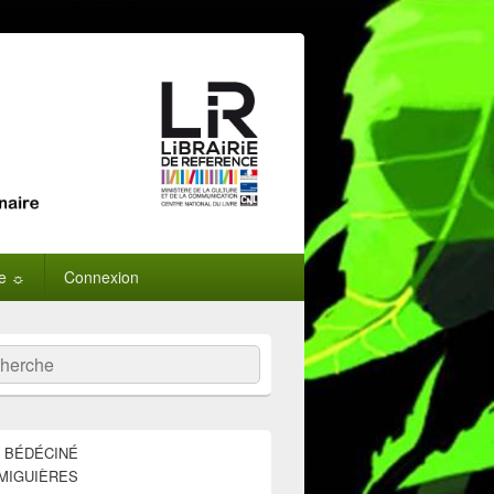
ne ☼
Connexion
:
ercher
E BÉDÉCINÉ
MIGUIÈRES