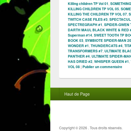
Killing children TP Vol 01
,
SOMETHING 
KILLING CHILDREN TP VOL 05
,
SOMET
KILLING THE CHILDREN TP VOL 07
,
S
TWITCH CASE FILES #3
,
SPECTACUL
SPECTREGRAPH #1
,
SPIDER-GWEN 
DARTH MAUL BLACK WHITE & RED 
Superman #14
,
SWEET TOOTH TP BO
BOOK 03
,
SYMBIOTE SPIDER-MAN 20
WONDER #1
,
THUNDERCATS #4
,
TIT
TRANSFORMERS #7
,
ULTIMATE BLA
PANTHER #4
,
ULTIMATE SPIDER-MAN
HAS DRIED #2
,
WHISPER QUEEN #1
,
VOL 08
|
Publier un commentaire
Menu
Haut de Page
du
pied
de
page
Copyright © 2026
. Tous droits réservés.