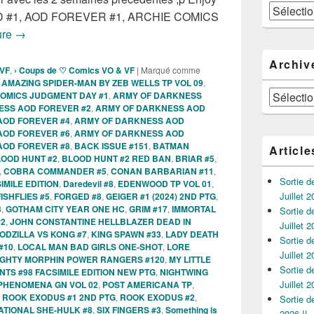
Catégories
174AD #1, AOD FOREVER #1, ARCHIE COMICS
Sorties des Comics VO de la semaine du 22 Mai 2024 !!!
ure
→
Archiv
 VF
,
› Coups de ♡ Comics VO & VF
|
Marqué comme
,
AMAZING SPIDER-MAN BY ZEB WELLS TP VOL 09
,
Archives
COMICS JUDGMENT DAY #1
,
ARMY OF DARKNESS
ESS AOD FOREVER #2
,
ARMY OF DARKNESS AOD
AOD FOREVER #4
,
ARMY OF DARKNESS AOD
AOD FOREVER #6
,
ARMY OF DARKNESS AOD
AOD FOREVER #8
,
BACK ISSUE #151
,
BATMAN
Article
OOD HUNT #2
,
BLOOD HUNT #2 RED BAN
,
BRIAR #5
,
,
COBRA COMMANDER #5
,
CONAN BARBARIAN #11
,
Sortie 
IMILE EDITION
,
Daredevil #8
,
EDENWOOD TP VOL 01
,
Juillet 2
FISHFLIES #5
,
FORGED #8
,
GEIGER #1 (2024) 2ND PTG
,
3
,
GOTHAM CITY YEAR ONE HC
,
GRIM #17
,
IMMORTAL
Sortie 
#2
,
JOHN CONSTANTINE HELLBLAZER DEAD IN
Juillet 2
ODZILLA VS KONG #7
,
KING SPAWN #33
,
LADY DEATH
Sortie 
#10
,
LOCAL MAN BAD GIRLS ONE-SHOT
,
LORE
Juillet 2
IGHTY MORPHIN POWER RANGERS #120
,
MY LITTLE
Sortie 
TS #98 FACSIMILE EDITION NEW PTG
,
NIGHTWING
Juillet 2
PHENOMENA GN VOL 02
,
POST AMERICANA TP
,
,
ROOK EXODUS #1 2ND PTG
,
ROOK EXODUS #2
,
Sortie 
ATIONAL SHE-HULK #8
,
SIX FINGERS #3
,
Something is
2026 !!