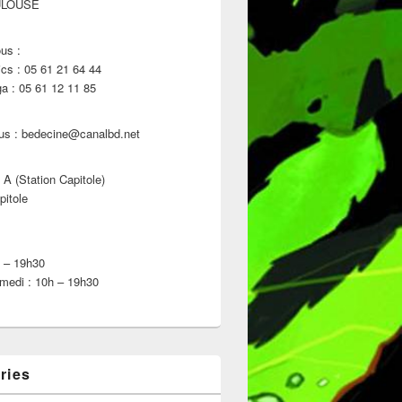
ULOUSE
us :
s : 05 61 21 64 44
 : 05 61 12 11 85
us : bedecine@canalbd.net
 A (Station Capitole)
pitole
h – 19h30
medi : 10h – 19h30
ries