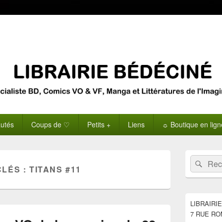
utés
Coups de ♡
Petits +
Liens
☼ Boutique en lig
Zone
Recherche 
Rech
principale
CLÉS :
TITANS #11
de
widget
pour
la
LIBRAIRI
barre
7 RUE RO
latérale