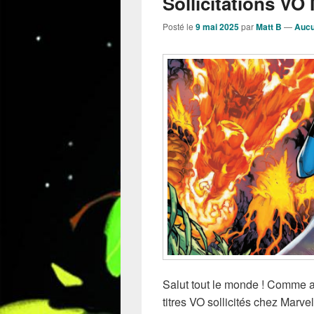
Sollicitations VO 
Posté le
9 mai 2025
par
Matt B
—
Aucu
Salut tout le monde ! Comme a
titres VO sollicités chez Marvel