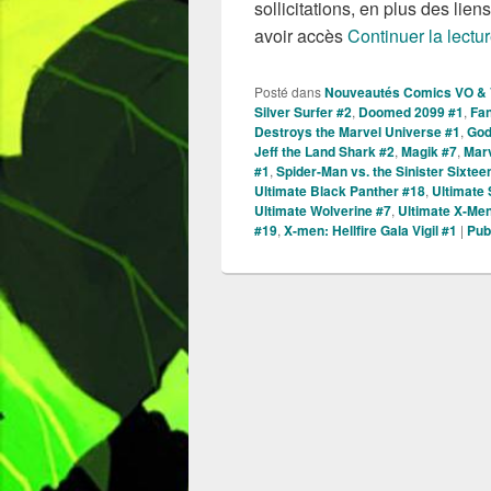
sollicitations, en plus des lie
avoir accès
Continuer la lectu
Posté dans
Nouveautés Comics VO &
Silver Surfer #2
,
Doomed 2099 #1
,
Fan
Destroys the Marvel Universe #1
,
God
Jeff the Land Shark #2
,
Magik #7
,
Marv
#1
,
Spider-Man vs. the Sinister Sixtee
Ultimate Black Panther #18
,
Ultimate
Ultimate Wolverine #7
,
Ultimate X-Me
#19
,
X-men: Hellfire Gala Vigil #1
|
Pub