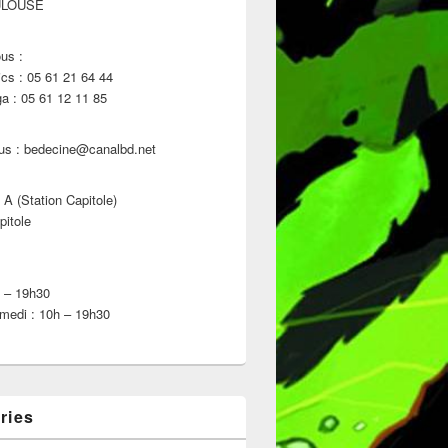
ULOUSE
us :
s : 05 61 21 64 44
 : 05 61 12 11 85
us : bedecine@canalbd.net
 A (Station Capitole)
pitole
h – 19h30
medi : 10h – 19h30
ries