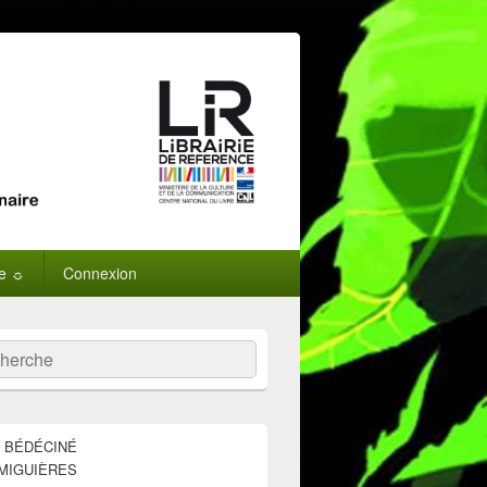
ne ☼
Connexion
:
ercher
E BÉDÉCINÉ
MIGUIÈRES