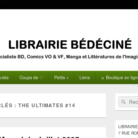
utés
Coups de ♡
Petits +
Liens
☼ Boutique en lig
Zone
Recherche 
Rech
principale
CLÉS :
THE ULTIMATES #14
de
widget
pour
la
LIBRAIRI
barre
7 RUE RO
latérale