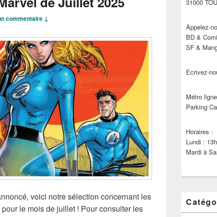
Marvel de Juillet 2025
31000 TO
n commentaire ↓
Appelez-no
BD & Comic
SF & Manga
Ecrivez-no
Métro ligne
Parking Ca
Horaires :
Lundi : 13
Mardi à Sa
nnoncé, voici notre sélection concernant les
Catégo
 pour le mois de juillet ! Pour consulter les