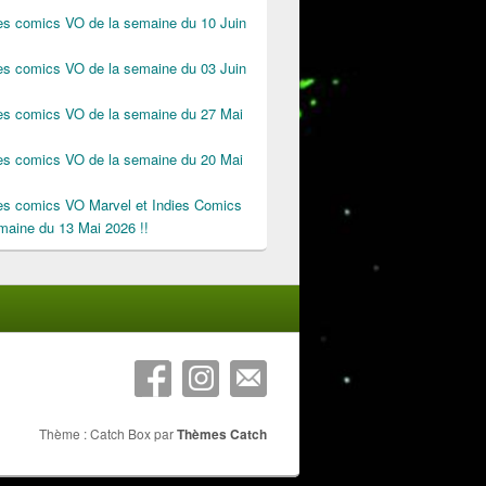
des comics VO de la semaine du 10 Juin
des comics VO de la semaine du 03 Juin
des comics VO de la semaine du 27 Mai
des comics VO de la semaine du 20 Mai
des comics VO Marvel et Indies Comics
maine du 13 Mai 2026 !!
Thème : Catch Box par
Thèmes Catch