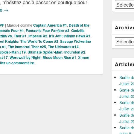
ns, n’hésitez pas à passer en boutique pour
Catégories
Sollicitations VO Marvel de Juillet 2025
re
→
 VF
|
Marqué comme
Captain America #1
,
Death of the
Archiv
tastic Four #1
,
Fantastic Four Fanfare #3
,
Godzilla
zilla vs. Thor #1
,
Imperial #2
,
It's Jeff: Infinity Paws #1
,
Archives
el Knights: The World To Come #2
,
Savage Wolverine
n #1
,
The Immortal Thor #25
,
The Ultimates #14
,
 Spider-Man #19
,
Ultimate Spider-Man: Incursion #2
,
n #17
,
Werewolf by Night: Blood Moon Rise #1
,
X-men
lier un commentaire
Article
Sortie 
Juillet 2
Sortie 
Juillet 2
Sortie 
Juillet 2
Sortie 
Juillet 2
Sortie 
2026 !!