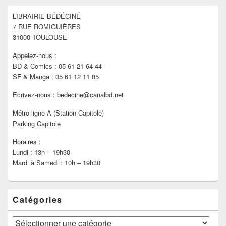
widget
pour
LIBRAIRIE BÉDÉCINÉ
la
7 RUE ROMIGUIÈRES
barre
latérale
31000 TOULOUSE
Appelez-nous :
BD & Comics : 05 61 21 64 44
SF & Manga : 05 61 12 11 85
Ecrivez-nous : bedecine@canalbd.net
Métro ligne A (Station Capitole)
Parking Capitole
Horaires :
Lundi : 13h – 19h30
Mardi à Samedi : 10h – 19h30
Catégories
Catégories