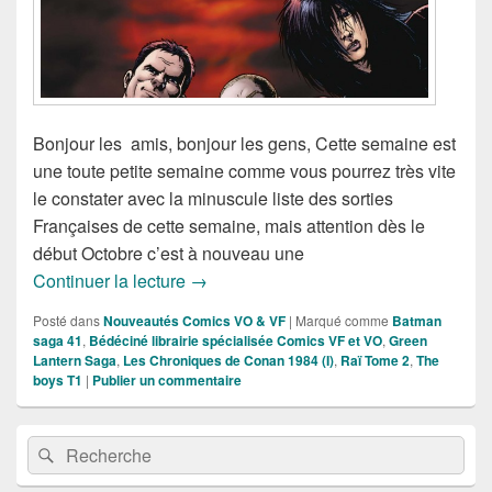
Bonjour les amis, bonjour les gens, Cette semaine est
une toute petite semaine comme vous pourrez très vite
le constater avec la minuscule liste des sorties
Françaises de cette semaine, mais attention dès le
début Octobre c’est à nouveau une
Sorties des Comics VF de la semaine 
Continuer la lecture
→
Posté dans
Nouveautés Comics VO & VF
|
Marqué comme
Batman
saga 41
,
Bédéciné librairie spécialisée Comics VF et VO
,
Green
Lantern Saga
,
Les Chroniques de Conan 1984 (I)
,
Raï Tome 2
,
The
boys T1
|
Publier un commentaire
Zone
Recherche :
Rechercher
principale
de