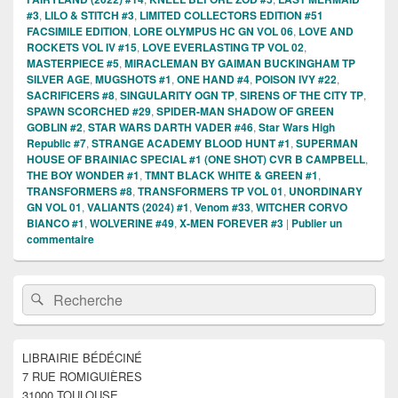
#3
,
LILO & STITCH #3
,
LIMITED COLLECTORS EDITION #51
FACSIMILE EDITION
,
LORE OLYMPUS HC GN VOL 06
,
LOVE AND
ROCKETS VOL IV #15
,
LOVE EVERLASTING TP VOL 02
,
MASTERPIECE #5
,
MIRACLEMAN BY GAIMAN BUCKINGHAM TP
SILVER AGE
,
MUGSHOTS #1
,
ONE HAND #4
,
POISON IVY #22
,
SACRIFICERS #8
,
SINGULARITY OGN TP
,
SIRENS OF THE CITY TP
,
SPAWN SCORCHED #29
,
SPIDER-MAN SHADOW OF GREEN
GOBLIN #2
,
STAR WARS DARTH VADER #46
,
Star Wars High
Republic #7
,
STRANGE ACADEMY BLOOD HUNT #1
,
SUPERMAN
HOUSE OF BRAINIAC SPECIAL #1 (ONE SHOT) CVR B CAMPBELL
,
THE BOY WONDER #1
,
TMNT BLACK WHITE & GREEN #1
,
TRANSFORMERS #8
,
TRANSFORMERS TP VOL 01
,
UNORDINARY
GN VOL 01
,
VALIANTS (2024) #1
,
Venom #33
,
WITCHER CORVO
BIANCO #1
,
WOLVERINE #49
,
X-MEN FOREVER #3
|
Publier un
commentaire
Zone
Recherche :
Rechercher
principale
de
widget
pour
LIBRAIRIE BÉDÉCINÉ
la
7 RUE ROMIGUIÈRES
barre
latérale
31000 TOULOUSE