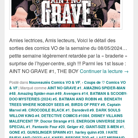
Amies lectrices, Amis lecteurs, Voici le détail des
sorties des comics VO de la semaine du 08/05/2024…
petite semaine légèrement retardée par la « braderie »
surprise de l’hyper-centre, sigh !!! Parmi les 1st Issue :
Sortie
AINT NO GRAVE #1, THE BOY
Continuer la lecture
→
Posté dans
Nouveautés Comics VO & VF
,
› Coups de ♡ Comics VO
& VF
|
Marqué comme
AINT NO GRAVE #1
,
AMAZING SPIDER-MAN
#48
,
Amazing Spider-man #49
,
Avengers #14
,
BATMAN & SCOOBY-
DOO MYSTERIES (2024) #5
,
BATMAN AND ROBIN #8
,
BENEATH
TREES WHERE NOBODY SEES #6
,
BIRDS OF PREY #9
,
Captain
Marvel #8
,
CROCODILE BLACK #1
,
Daredevil #9
,
DARK SOULS
WILLOW KING #4
,
DETECTIVE COMICS #1084
,
DISNEY VILLAINS
MALEFICENT TP
,
Doctor Strange #15
,
ENERGON UNIVERSE 2024
SPECIAL #1
,
Fantastic Four #20
,
Geiger #2
,
GIANT-SIZE X-MEN #1
,
GONE #3
,
GUNSLINGER SPAWN #31
,
harley quinn #39
,
I HATE
FAIRYLAND (2022) #14
,
KNEEL BEFORE ZOD #5
,
LAST MERMAID