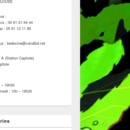
ULOUSE
us :
s : 05 61 21 64 44
 : 05 61 12 11 85
us : bedecine@canalbd.net
 A (Station Capitole)
pitole
h – 19h30
medi : 10h – 19h30
ries
maine du 20 Avril 2022 !!!