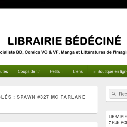
utés
Coups de ♡
Petits +
Liens
☼ Boutique en lig
Zone
Recherche 
Rech
principale
CLÉS :
SPAWN #327 MC FARLANE
de
widget
pour
la
LIBRAIRI
barre
7 RUE RO
latérale