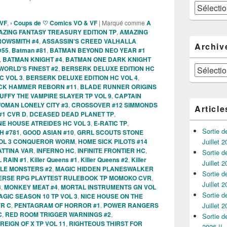
Catégories
 VF
,
› Coups de ♡ Comics VO & VF
|
Marqué comme
A
ZING FANTASY TREASURY EDITION TP
,
AMAZING
OWSMITH #4
,
ASSASSIN'S CREED VALHALLA
Archiv
#55
,
Batman #81
,
BATMAN BEYOND NEO YEAR #1
,
BATMAN KNIGHT #4
,
BATMAN ONE DARK KNIGHT
Archives
ORLD'S FINEST #2
,
BERSERK DELUXE EDITION HC
C VOL 3
,
BERSERK DELUXE EDITION HC VOL 4
,
CK HAMMER REBORN #11
,
BLADE RUNNER ORIGINS
UFFY THE VAMPIRE SLAYER TP VOL 9
,
CAPTAIN
OMAN LONELY CITY #3
,
CROSSOVER #12 SIMMONDS
Article
#1 CVR D
,
DCEASED DEAD PLANET TP
,
E HOUSE ATREIDES HC VOL 3
,
E-RATIC TP
,
Sortie 
H #781
,
GOOD ASIAN #10
,
GRRL SCOUTS STONE
VOL 3 CONQUEROR WORM
,
HOME SICK PILOTS #14
Juillet 2
ATTINA VAR
,
INFERNO HC
,
INFINITE FRONTIER HC
,
Sortie 
L RAIN #1
,
Killer Queens #1
,
Killer Queens #2
,
Killer
Juillet 2
TLE MONSTERS #2
,
MAGIC HIDDEN PLANESWALKER
Sortie 
ERSE RPG PLAYTEST RULEBOOK TP MOMOKO CVR
,
Juillet 2
3
,
MONKEY MEAT #4
,
MORTAL INSTRUMENTS GN VOL
Sortie 
AGIC SEASON 10 TP VOL 3
,
NICE HOUSE ON THE
VR C
,
PENTAGRAM OF HORROR #1
,
POWER RANGERS
Juillet 2
C
,
RED ROOM TRIGGER WARNINGS #2
,
Sortie 
REIGN OF X TP VOL 11
,
RIGHTEOUS THIRST FOR
2026 !!