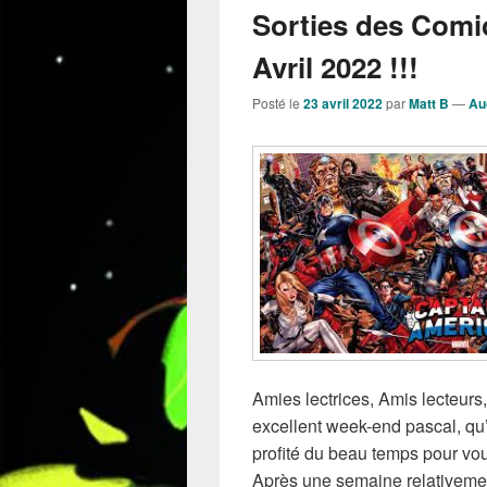
Sorties des Comi
Avril 2022 !!!
Posté le
23 avril 2022
par
Matt B
—
Au
Amies lectrices, Amis lecteur
excellent week-end pascal, qu’
profité du beau temps pour vo
Après une semaine relativeme