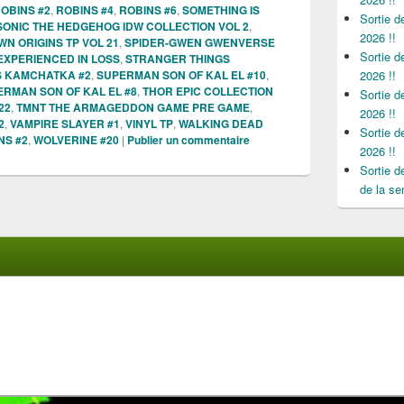
OBINS #2
,
ROBINS #4
,
ROBINS #6
,
SOMETHING IS
Sortie 
SONIC THE HEDGEHOG IDW COLLECTION VOL 2
,
2026 !!
WN ORIGINS TP VOL 21
,
SPIDER-GWEN GWENVERSE
Sortie 
 EXPERIENCED IN LOSS
,
STRANGER THINGS
S KAMCHATKA #2
,
SUPERMAN SON OF KAL EL #10
,
2026 !!
RMAN SON OF KAL EL #8
,
THOR EPIC COLLECTION
Sortie 
22
,
TMNT THE ARMAGEDDON GAME PRE GAME
,
2026 !!
2
,
VAMPIRE SLAYER #1
,
VINYL TP
,
WALKING DEAD
Sortie 
NS #2
,
WOLVERINE #20
|
Publier un commentaire
2026 !!
Sortie 
de la se