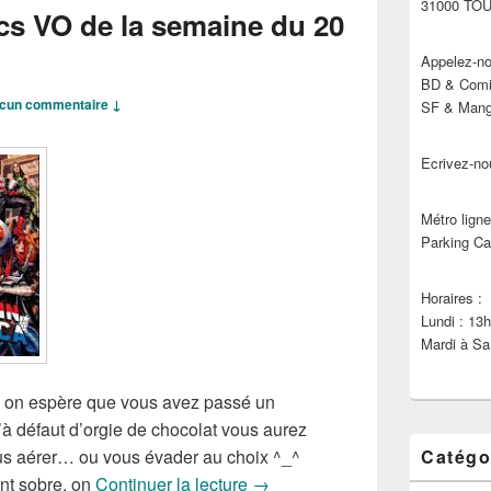
31000 TO
cs VO de la semaine du 20
Appelez-no
BD & Comic
cun commentaire ↓
SF & Manga
Ecrivez-no
Métro ligne
Parking Ca
Horaires :
Lundi : 13
Mardi à Sa
s, on espère que vous avez passé un
à défaut d’orgie de chocolat vous aurez
us aérer… ou vous évader au choix ^_^
Catégo
Sorties des Comics VO de la se
nt sobre, on
Continuer la lecture
→