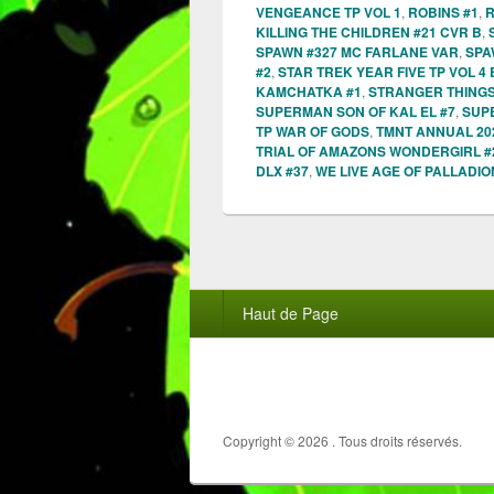
VENGEANCE TP VOL 1
,
ROBINS #1
,
R
KILLING THE CHILDREN #21 CVR B
,
SPAWN #327 MC FARLANE VAR
,
SPA
#2
,
STAR TREK YEAR FIVE TP VOL 4
KAMCHATKA #1
,
STRANGER THING
SUPERMAN SON OF KAL EL #7
,
SUPE
TP WAR OF GODS
,
TMNT ANNUAL 20
TRIAL OF AMAZONS WONDERGIRL #
DLX #37
,
WE LIVE AGE OF PALLADIO
Menu
Haut de Page
du
pied
de
page
Copyright © 2026
. Tous droits réservés.