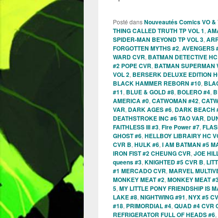
Posté dans
Nouveautés Comics VO &
THING CALLED TRUTH TP VOL 1
,
AMA
SPIDER-MAN BEYOND TP VOL 3
,
ARR
FORGOTTEN MYTHS #2
,
AVENGERS 
WARD CVR
,
BATMAN DETECTIVE HC
#2 POPE CVR
,
BATMAN SUPERMAN W
VOL 2
,
BERSERK DELUXE EDITION H
BLACK HAMMER REBORN #10
,
BLA
#11
,
BLUE & GOLD #8
,
BOLERO #4
,
B
AMERICA #0
,
CATWOMAN #42
,
CATW
VAR
,
DARK AGES #6
,
DARK BEACH 
DEATHSTROKE INC #6 TAO VAR
,
DUN
FAITHLESS III #3
,
Fire Power #7
,
FLAS
GHOST #6
,
HELLBOY LIBRAIRY HC 
CVR B
,
HULK #6
,
I AM BATMAN #5 M
IRON FIST #2 CHEUNG CVR
,
JOE HIL
queens #3
,
KNIGHTED #5 CVR B
,
LIT
#1 MERCADO CVR
,
MARVEL MULTIV
MONKEY MEAT #2
,
MONKEY MEAT #
5
,
MY LITTLE PONY FRIENDSHIP IS M
LAKE #8
,
NIGHTWING #91
,
NYX #5 C
#18
,
PRIMORDIAL #4
,
QUAD #4 CVR 
REFRIGERATOR FULL OF HEADS #6
,