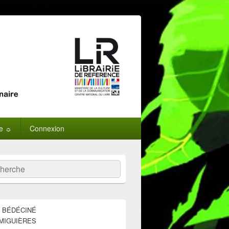
ne ☼
Connexion
:
ercher
E BÉDÉCINÉ
MIGUIÈRES