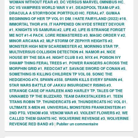
WOMAN WITHOUT FEAR #3
,
DC VERSUS MARVEL OMNIBUS HC
,
DC VS VAMPIRES WORLD WAR V #1
,
DEADPOOL TEAM-UP #3
,
DRACULA A STORYBOOK PORTFOLIO HC
,
FERAL #7
,
GUMAA
BEGINNING OF HER TP VOL 01 DM
,
I HATE FAIRYLAND (2022) #16
,
IMMORTAL THOR #16
,
IT HAPPENED ON HYDE STREET DEVOUR
#1
,
KNIGHTS VS SAMURAI #2
,
LIFE #2
,
LIFE IS STRANGE FORGET
ME NOT #1-4 PACK
,
LORE REMASTERED #3
,
MAGIC ORDER V #2
,
MINOR ARCANA #2
,
MLP STORM OF ZEPHYR HEIGHTS #2
,
MONSTER HIGH NEW SCAREMESTER #2
,
MORNING STAR TP
,
MULTIVERSUS COLLISION DETECTION #4
,
NAMOR #4
,
NICE
HOUSE BY THE SEA #4
,
NIGHT CLUB II #3
,
NYX #4
,
POISON IVY
SWAMP THING FERAL TREES #1
,
POWER RANGERS ACROSS THE
MORPHIN GRID #1
,
REDCOAT #7
,
SAVAGE SWORD OF CONAN #5
,
SOMETHING IS KILLING CHILDREN TP VOL 08
,
SONIC THE
HEDGEHOG #74
,
SPAWN #358
,
SPAWN KILLS EVERY SPAWN #4
,
STAR WARS BATTLE OF JAKKU INSURGENCY RISING #3
,
STRANGE CASE OF HARLEEN AND HARLEY TP
,
TALES OF THE
UNNAMED TP THE BLIZZARD
,
TEAM DARKSTALKERS #1
,
TEEN
TITANS ROBIN TP
,
THUNDERCATS #9
,
THUNDERCATS HC VOL 01
,
ULTIMATE X-MEN #8
,
UNIVERSAL MONSTERS FRANKENSTEIN #1
2ND PTG
,
VENOM #38
,
VENOM WAR #3
,
VIOLENT FLOWERS #2
,
WE
CALLED THEM GIANTS HC
,
WOLVERINE REVENGE #3
,
WOLVERINE
REVENGE RED BAND #3
|
Publier un commentaire