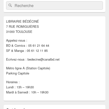
Zone
Recherche :
Rechercher
principale
de
widget
pour
LIBRAIRIE BÉDÉCINÉ
la
7 RUE ROMIGUIÈRES
barre
latérale
31000 TOULOUSE
Appelez-nous :
BD & Comics : 05 61 21 64 44
SF & Manga : 05 61 12 11 85
Ecrivez-nous : bedecine@canalbd.net
Métro ligne A (Station Capitole)
Parking Capitole
Horaires :
Lundi : 13h – 19h30
Mardi à Samedi : 10h – 19h30