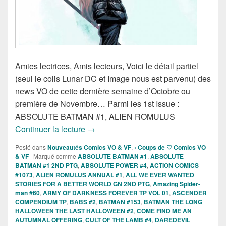
Amies lectrices, Amis lecteurs, Voici le détail partiel
(seul le colis Lunar DC et Image nous est parvenu) des
news VO de cette dernière semaine d’Octobre ou
première de Novembre… Parmi les 1st Issue :
ABSOLUTE BATMAN #1, ALIEN ROMULUS
Sorties des Comics VO de la semaine d
Continuer la lecture
→
Posté dans
Nouveautés Comics VO & VF
,
› Coups de ♡ Comics VO
& VF
|
Marqué comme
ABSOLUTE BATMAN #1
,
ABSOLUTE
BATMAN #1 2ND PTG
,
ABSOLUTE POWER #4
,
ACTION COMICS
#1073
,
ALIEN ROMULUS ANNUAL #1
,
ALL WE EVER WANTED
STORIES FOR A BETTER WORLD GN 2ND PTG
,
Amazing Spider-
man #60
,
ARMY OF DARKNESS FOREVER TP VOL 01
,
ASCENDER
COMPENDIUM TP
,
BABS #2
,
BATMAN #153
,
BATMAN THE LONG
HALLOWEEN THE LAST HALLOWEEN #2
,
COME FIND ME AN
AUTUMNAL OFFERING
,
CULT OF THE LAMB #4
,
DAREDEVIL