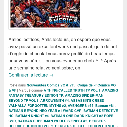
Amies lectrices, Amis lecteurs, on espère que vous
avez passé un excellent week-end pascal, qu’à défaut
d’orgie de chocolat vous aurez profité du beau temps
pour vous aérer… ou vous évader au choix ^_^ Après
une semaine relativement sobre, on
Sorties des Comics VO de la semaine du
Continuer la lecture
→
Posté dans
Nouveautés Comics VO & VF
,
› Coups de ♡ Comics VO
& VF
|
Marqué comme
A THING CALLED TRUTH TP VOL 1
,
AMAZING
FANTASY TREASURY EDITION TP
,
AMAZING SPIDER-MAN
BEYOND TP VOL 3
,
ARROWSMITH #4
,
ASSASSIN'S CREED
VALHALLA FORGOTTEN MYTHS #2
,
AVENGERS #55
,
Batman #81
,
BATMAN BEYOND NEO YEAR #1 WARD CVR
,
BATMAN DETECTIVE
HC
,
BATMAN KNIGHT #4
,
BATMAN ONE DARK KNIGHT #2 POPE
CVR
,
BATMAN SUPERMAN WORLD'S FINEST #2
,
BERSERK
DELUXE EDITION HC VOL 2
,
BERSERK DELUXE EDITION HC VOL 3
,