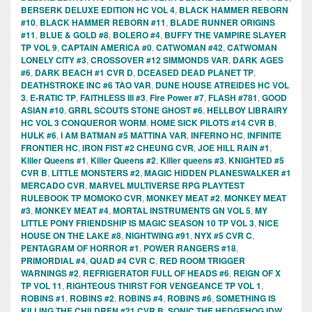
BERSERK DELUXE EDITION HC VOL 4
,
BLACK HAMMER REBORN
#10
,
BLACK HAMMER REBORN #11
,
BLADE RUNNER ORIGINS
#11
,
BLUE & GOLD #8
,
BOLERO #4
,
BUFFY THE VAMPIRE SLAYER
TP VOL 9
,
CAPTAIN AMERICA #0
,
CATWOMAN #42
,
CATWOMAN
LONELY CITY #3
,
CROSSOVER #12 SIMMONDS VAR
,
DARK AGES
#6
,
DARK BEACH #1 CVR D
,
DCEASED DEAD PLANET TP
,
DEATHSTROKE INC #6 TAO VAR
,
DUNE HOUSE ATREIDES HC VOL
3
,
E-RATIC TP
,
FAITHLESS III #3
,
Fire Power #7
,
FLASH #781
,
GOOD
ASIAN #10
,
GRRL SCOUTS STONE GHOST #6
,
HELLBOY LIBRAIRY
HC VOL 3 CONQUEROR WORM
,
HOME SICK PILOTS #14 CVR B
,
HULK #6
,
I AM BATMAN #5 MATTINA VAR
,
INFERNO HC
,
INFINITE
FRONTIER HC
,
IRON FIST #2 CHEUNG CVR
,
JOE HILL RAIN #1
,
Killer Queens #1
,
Killer Queens #2
,
Killer queens #3
,
KNIGHTED #5
CVR B
,
LITTLE MONSTERS #2
,
MAGIC HIDDEN PLANESWALKER #1
MERCADO CVR
,
MARVEL MULTIVERSE RPG PLAYTEST
RULEBOOK TP MOMOKO CVR
,
MONKEY MEAT #2
,
MONKEY MEAT
#3
,
MONKEY MEAT #4
,
MORTAL INSTRUMENTS GN VOL 5
,
MY
LITTLE PONY FRIENDSHIP IS MAGIC SEASON 10 TP VOL 3
,
NICE
HOUSE ON THE LAKE #8
,
NIGHTWING #91
,
NYX #5 CVR C
,
PENTAGRAM OF HORROR #1
,
POWER RANGERS #18
,
PRIMORDIAL #4
,
QUAD #4 CVR C
,
RED ROOM TRIGGER
WARNINGS #2
,
REFRIGERATOR FULL OF HEADS #6
,
REIGN OF X
TP VOL 11
,
RIGHTEOUS THIRST FOR VENGEANCE TP VOL 1
,
ROBINS #1
,
ROBINS #2
,
ROBINS #4
,
ROBINS #6
,
SOMETHING IS
KILLING THE CHILDREN #21 CVR B
,
SONIC THE HEDGEHOG IDW