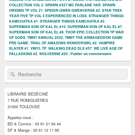
COLLECTION VOL 2
,
SPAWN #327 MC FARLANE VAR
,
SPAWN
ORIGINS TP VOL 21
,
SPIDER-GWEN GWENVERSE #2
,
STAR TREK
YEAR FIVE TP VOL 4 EXPERIENCED IN LOSS
,
STRANGER THINGS
KAMCHATKA #1
,
STRANGER THINGS KAMCHATKA #2
,
SUPERMAN SON OF KAL EL #10
,
SUPERMAN SON OF KAL EL #7
,
SUPERMAN SON OF KAL EL #8
,
THOR EPIC COLLECTION TP WAR
OF GODS
,
TMNT ANNUAL 2022
,
TMNT THE ARMAGEDDON GAME
PRE GAME
,
TRIAL OF AMAZONS WONDERGIRL #2
,
VAMPIRE
SLAYER #1
,
VINYL TP
,
WALKING DEAD DLX #37
,
WE LIVE AGE OF
PALLADIONS #2
,
WOLVERINE #20
|
Publier un commentaire
Zone
Recherche :
Rechercher
principale
de
widget
pour
LIBRAIRIE BÉDÉCINÉ
la
7 RUE ROMIGUIÈRES
barre
latérale
31000 TOULOUSE
Appelez-nous :
BD & Comics : 05 61 21 64 44
SF & Manga : 05 61 12 11 85