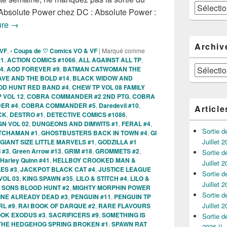
Catégories
t Absolute Power chez DC : Absolute Power :
Sorties des Comics VO de la semaine du 26 Juin 2024 !!!
ure
→
Archiv
 VF
,
› Coups de ♡ Comics VO & VF
|
Marqué comme
#1
,
ACTION COMICS #1066
,
ALL AGAINST ALL TP
,
Archives
4
,
AOD FOREVER #9
,
BATMAN CATWOMAN THE
VE AND THE BOLD #14
,
BLACK WIDOW AND
OD HUNT RED BAND #4
,
CHEW TP VOL 08 FAMILY
 VOL 12
,
COBRA COMMANDER #2 2ND PTG
,
COBRA
ER #4
,
COBRA COMMANDER #5
,
Daredevil #10
,
Article
CK
,
DESTRO #1
,
DETECTIVE COMICS #1086
,
N VOL 02
,
DUNGEONS AND DIMWITS #1
,
FERAL #4
,
Sortie 
TCHAMAN #1
,
GHOSTBUSTERS BACK IN TOWN #4
,
GI
Juillet 2
GIANT SIZE LITTLE MARVELS #1
,
GODZILLA #1
 #3
,
Green Arrow #13
,
GRIM #18
,
GROMMETS #2
,
Sortie 
Harley Quinn #41
,
HELLBOY CROOKED MAN &
Juillet 2
ES #3
,
JACKPOT BLACK CAT #4
,
JUSTICE LEAGUE
Sortie 
VOL 03
,
KING SPAWN #35
,
LILO & STITCH #4
,
LILO &
Juillet 2
 SONS BLOOD HUNT #2
,
MIGHTY MORPHIN POWER
Sortie 
INE ALREADY DEAD #3
,
PENGUIN #11
,
PENGUIN TP
Juillet 2
RL #9
,
RAI BOOK OF DARQUE #2
,
RARE FLAVOURS
OK EXODUS #3
,
SACRIFICERS #9
,
SOMETHING IS
Sortie 
THE HEDGEHOG SPRING BROKEN #1
,
SPAWN RAT
2026 !!