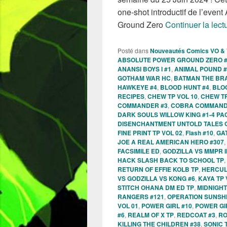
one-shot introductif de l’even
Ground Zero
Continuer la lect
Posté dans
Nouveautés Comics VO &
ABSOLUTE POWER GROUND ZERO 
ANANSI BOYS I #1
,
ANIMAL POUND #
GOTHAM WAR HC
,
BATMAN THE BRA
HAWKEYE #4
,
BLOOD HUNT #4
,
BLO
RECIPES
,
CHEW TP VOL 10
,
CHEW TP
COMMANDER #3
,
COBRA COMMAND
DARK SOULS WILLOW KING #1-4 PA
DISENCHANTMENT UNTOLD TALES G
FINE PRINT TP VOL 02
,
Flash #10
,
GA
JOE A REAL AMERICAN HERO #307
,
FACSIMILE ED
,
GODZILLA VS MMPR II
HACK SLASH BACK TO SCHOOL TP
,
RETURN OF EFFIE KOLB TP
,
HERCUL
VS GODZILLA VS KONG #6
,
KAYA TP 
STITCH OHANA DM ED TP
,
MIDNIGHT
RANGERS #121
,
OPERATION SUNSH
VOL 01
,
POWER GIRL #10
,
POWER GI
#6
,
REALM OF X TP
,
REDCOAT #3
,
RO
KILLING THE CHILDREN #38
,
SONIC 