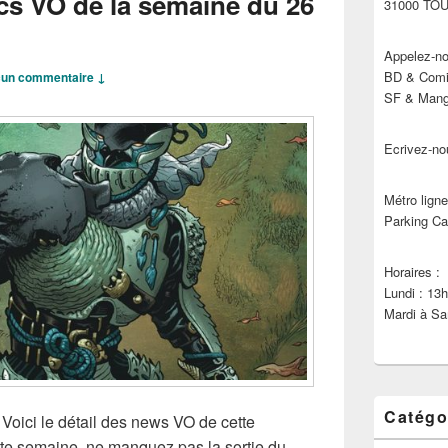
cs VO de la semaine du 26
31000 TO
Appelez-no
BD & Comic
un commentaire ↓
SF & Manga
Ecrivez-no
Métro ligne
Parking Ca
Horaires :
Lundi : 13
Mardi à Sa
Catégo
 Voici le détail des news VO de cette
te semaine, ne manquez pas la sortie du