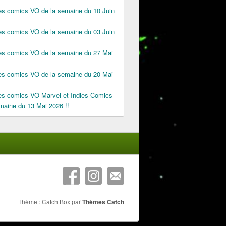
des comics VO de la semaine du 10 Juin
des comics VO de la semaine du 03 Juin
des comics VO de la semaine du 27 Mai
des comics VO de la semaine du 20 Mai
des comics VO Marvel et Indies Comics
maine du 13 Mai 2026 !!
Thème : Catch Box par
Thèmes Catch