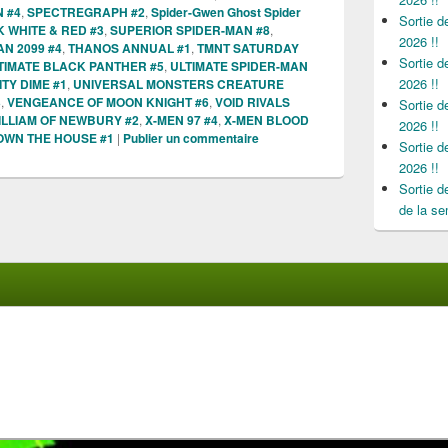
 #4
,
SPECTREGRAPH #2
,
Spider-Gwen Ghost Spider
Sortie 
 WHITE & RED #3
,
SUPERIOR SPIDER-MAN #8
,
2026 !!
N 2099 #4
,
THANOS ANNUAL #1
,
TMNT SATURDAY
Sortie 
TIMATE BLACK PANTHER #5
,
ULTIMATE SPIDER-MAN
2026 !!
TY DIME #1
,
UNIVERSAL MONSTERS CREATURE
3
,
VENGEANCE OF MOON KNIGHT #6
,
VOID RIVALS
Sortie 
ILLIAM OF NEWBURY #2
,
X-MEN 97 #4
,
X-MEN BLOOD
2026 !!
OWN THE HOUSE #1
|
Publier un commentaire
Sortie 
2026 !!
Sortie 
de la se