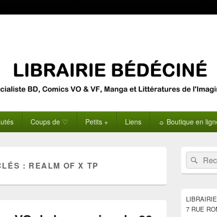
utés
Coups de ♡
Petits +
Liens
☼ Boutique en lig
Zone
Recherche 
Rech
principale
CLÉS :
REALM OF X TP
de
widget
pour
la
LIBRAIRI
barre
7 RUE RO
latérale