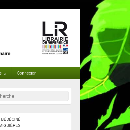
ne ☼
Connexion
:
ercher
E BÉDÉCINÉ
MIGUIÈRES