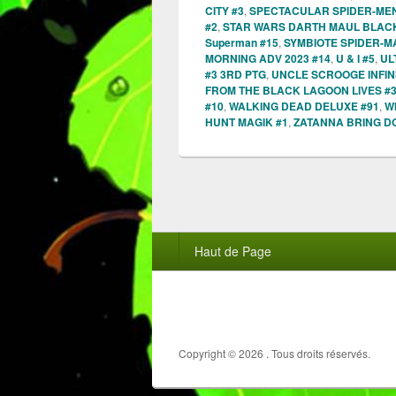
CITY #3
,
SPECTACULAR SPIDER-MEN
#2
,
STAR WARS DARTH MAUL BLACK
Superman #15
,
SYMBIOTE SPIDER-MA
MORNING ADV 2023 #14
,
U & I #5
,
UL
#3 3RD PTG
,
UNCLE SCROOGE INFINI
FROM THE BLACK LAGOON LIVES #
#10
,
WALKING DEAD DELUXE #91
,
W
HUNT MAGIK #1
,
ZATANNA BRING D
Menu
Haut de Page
du
pied
de
page
Copyright © 2026
. Tous droits réservés.