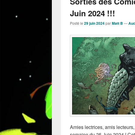
Sorties des Comi
Juin 2024 !!!
Posté le
29 juin 2024
par
Matt B
—
Auc
Amies lectrices, amis lecteurs,
semaine du 25 Juin 2024 ! Cet