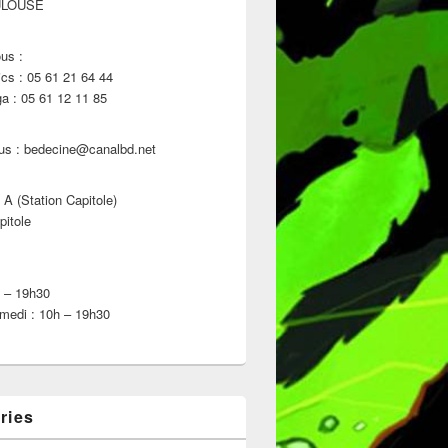
ULOUSE
us :
s : 05 61 21 64 44
 : 05 61 12 11 85
us : bedecine@canalbd.net
 A (Station Capitole)
pitole
h – 19h30
medi : 10h – 19h30
ries