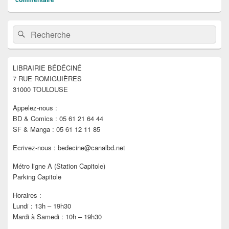
Zone
Recherche :
Rechercher
principale
de
widget
pour
LIBRAIRIE BÉDÉCINÉ
la
7 RUE ROMIGUIÈRES
barre
latérale
31000 TOULOUSE
Appelez-nous :
BD & Comics : 05 61 21 64 44
SF & Manga : 05 61 12 11 85
Ecrivez-nous : bedecine@canalbd.net
Métro ligne A (Station Capitole)
Parking Capitole
Horaires :
Lundi : 13h – 19h30
Mardi à Samedi : 10h – 19h30