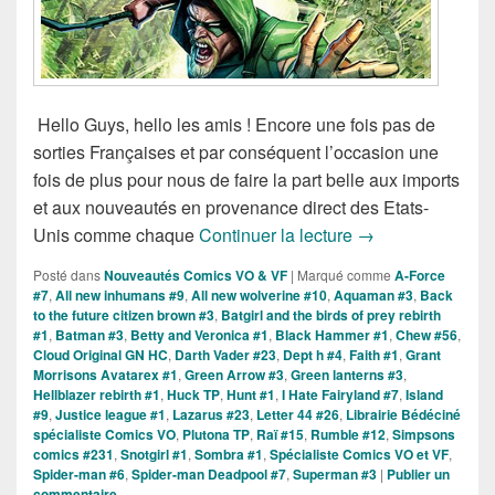
Hello Guys, hello les amis ! Encore une fois pas de
sorties Françaises et par conséquent l’occasion une
fois de plus pour nous de faire la part belle aux imports
et aux nouveautés en provenance direct des Etats-
Sorties des Comic
Unis comme chaque
Continuer la lecture
→
Posté dans
Nouveautés Comics VO & VF
|
Marqué comme
A-Force
#7
,
All new inhumans #9
,
All new wolverine #10
,
Aquaman #3
,
Back
to the future citizen brown #3
,
Batgirl and the birds of prey rebirth
#1
,
Batman #3
,
Betty and Veronica #1
,
Black Hammer #1
,
Chew #56
,
Cloud Original GN HC
,
Darth Vader #23
,
Dept h #4
,
Faith #1
,
Grant
Morrisons Avatarex #1
,
Green Arrow #3
,
Green lanterns #3
,
Hellblazer rebirth #1
,
Huck TP
,
Hunt #1
,
I Hate Fairyland #7
,
Island
#9
,
Justice league #1
,
Lazarus #23
,
Letter 44 #26
,
Librairie Bédéciné
spécialiste Comics VO
,
Plutona TP
,
Raï #15
,
Rumble #12
,
Simpsons
comics #231
,
Snotgirl #1
,
Sombra #1
,
Spécialiste Comics VO et VF
,
Spider-man #6
,
Spider-man Deadpool #7
,
Superman #3
|
Publier un
commentaire