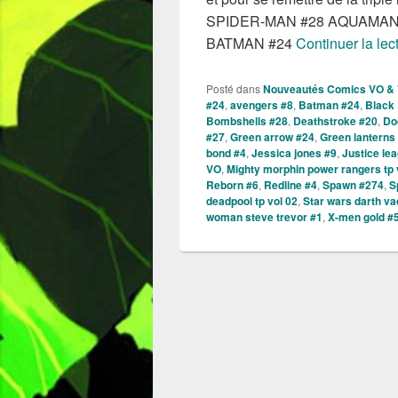
SPIDER-MAN #28 AQUAMAN
BATMAN #24
Continuer la lec
Posté dans
Nouveautés Comics VO &
#24
,
avengers #8
,
Batman #24
,
Black 
Bombshells #28
,
Deathstroke #20
,
Do
#27
,
Green arrow #24
,
Green lanterns
bond #4
,
Jessica jones #9
,
Justice le
VO
,
Mighty morphin power rangers tp 
Reborn #6
,
Redline #4
,
Spawn #274
,
S
deadpool tp vol 02
,
Star wars darth va
woman steve trevor #1
,
X-men gold #