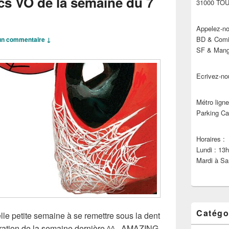
cs VO de la semaine du 7
31000 TO
Appelez-no
BD & Comic
n commentaire ↓
SF & Manga
Ecrivez-no
Métro ligne
Parking Ca
Horaires :
Lundi : 13
Mardi à Sa
Catégo
elle petite semaine à se remettre sous la dent
ple ration de la semaine dernière ^^ AMAZING