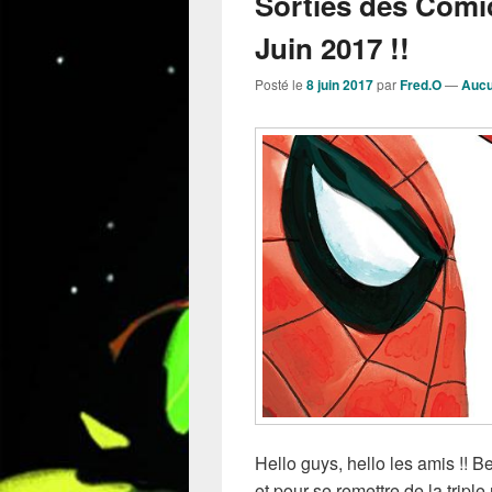
Sorties des Comi
Juin 2017 !!
Posté le
8 juin 2017
par
Fred.O
—
Aucu
Hello guys, hello les amis !! B
et pour se remettre de la tri