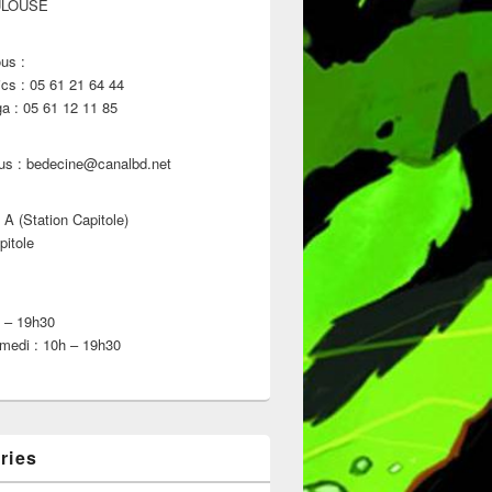
ULOUSE
us :
s : 05 61 21 64 44
 : 05 61 12 11 85
us : bedecine@canalbd.net
 A (Station Capitole)
pitole
h – 19h30
medi : 10h – 19h30
ries