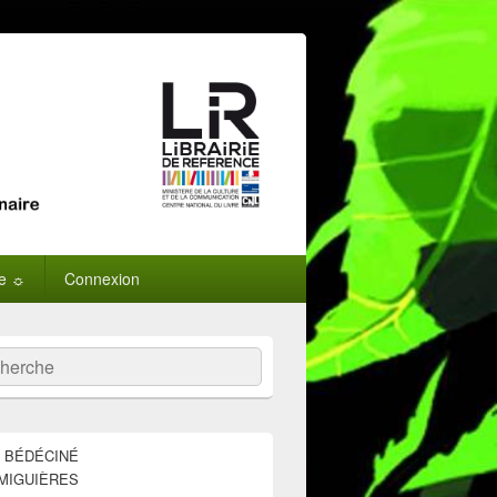
ne ☼
Connexion
:
ercher
E BÉDÉCINÉ
MIGUIÈRES