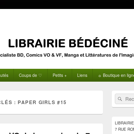
utés
Coups de ♡
Petits +
Liens
☼ Boutique en lig
Zone
Recherche 
Rech
principale
CLÉS :
PAPER GIRLS #15
de
widget
pour
la
LIBRAIRI
barre
7 RUE RO
latérale