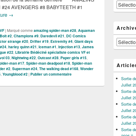
Catégories
 #24 AVENGERS #8 BABYTEETH #1
Sorties des Comics VO de la semaine du 7 Juin 2017 !!
ture
→
Archiv
 VF
|
Marqué comme
amazing spider-man #28
,
Aquaman
Bolt #2
,
Champions #9
,
Daredevil #21
,
DC Comics
Archives
ctor strange #20
,
Drifter #19
,
Extremity #4
,
Giant days
 #24
,
harley quinn #21
,
Iceman #1
,
Injection #13
,
James
ague #22
,
Librairie Bédéciné spécialiste comics VF et
vol 03
,
Nightwing #22
,
Outcast #28
,
Paper girls #15
,
pider-man #17
,
Spider-man deadpool #18
,
Spider-man
Article
der #2
,
Superman #24
,
The walking dead #168
,
Wonder
5
,
Youngblood #2
|
Publier un commentaire
Sortie 
Juillet 2
Sortie 
Juillet 2
Sortie 
Juillet 2
Sortie 
Juillet 2
Sortie 
2026 !!