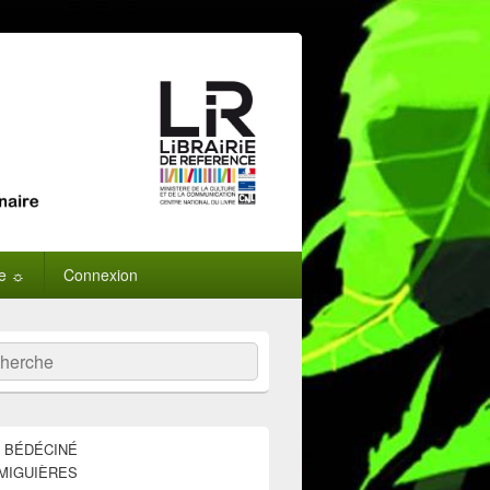
ne ☼
Connexion
:
ercher
E BÉDÉCINÉ
MIGUIÈRES