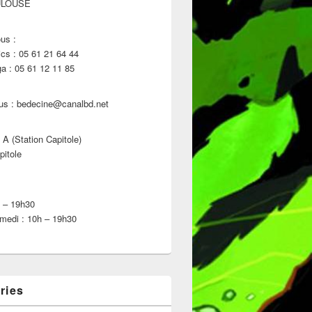
ULOUSE
us :
s : 05 61 21 64 44
 : 05 61 12 11 85
us : bedecine@canalbd.net
 A (Station Capitole)
pitole
h – 19h30
medi : 10h – 19h30
ries