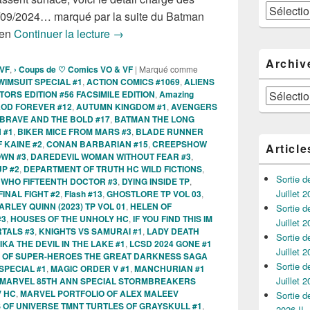
Catégories
/09/2024… marqué par la suite du Batman
Sorties des Comics VO de la semaine du
een
Continuer la lecture
→
Archiv
 VF
,
› Coups de ♡ Comics VO & VF
|
Marqué comme
WIMSUIT SPECIAL #1
,
ACTION COMICS #1069
,
ALIENS
Archives
ORS EDITION #56 FACSIMILE EDITION
,
Amazing
OD FOREVER #12
,
AUTUMN KINGDOM #1
,
AVENGERS
BRAVE AND THE BOLD #17
,
BATMAN THE LONG
 #1
,
BIKER MICE FROM MARS #3
,
BLADE RUNNER
 KAINE #2
,
CONAN BARBARIAN #15
,
CREEPSHOW
Article
OWN #3
,
DAREDEVIL WOMAN WITHOUT FEAR #3
,
P #2
,
DEPARTMENT OF TRUTH HC WILD FICTIONS
,
Sortie 
WHO FIFTEENTH DOCTOR #3
,
DYING INSIDE TP
,
Juillet 2
FINAL FIGHT #2
,
Flash #13
,
GHOSTLORE TP VOL 03
,
ARLEY QUINN (2023) TP VOL 01
,
HELEN OF
Sortie 
#3
,
HOUSES OF THE UNHOLY HC
,
IF YOU FIND THIS IM
Juillet 2
RTALS #3
,
KNIGHTS VS SAMURAI #1
,
LADY DEATH
Sortie 
KA THE DEVIL IN THE LAKE #1
,
LCSD 2024 GONE #1
Juillet 2
 OF SUPER-HEROES THE GREAT DARKNESS SAGA
Sortie 
SPECIAL #1
,
MAGIC ORDER V #1
,
MANCHURIAN #1
Juillet 2
MARVEL 85TH ANN SPECIAL STORMBREAKERS
V HC
,
MARVEL PORTFOLIO OF ALEX MALEEV
Sortie 
 OF UNIVERSE TMNT TURTLES OF GRAYSKULL #1
,
2026 !!