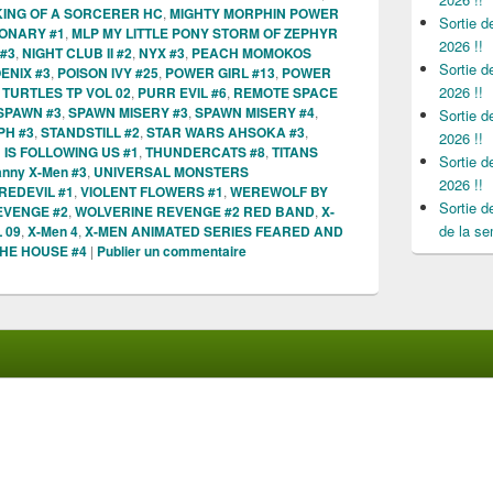
ING OF A SORCERER HC
,
MIGHTY MORPHIN POWER
Sortie 
IONARY #1
,
MLP MY LITTLE PONY STORM OF ZEPHYR
2026 !!
#3
,
NIGHT CLUB II #2
,
NYX #3
,
PEACH MOMOKOS
Sortie 
ENIX #3
,
POISON IVY #25
,
POWER GIRL #13
,
POWER
2026 !!
TURTLES TP VOL 02
,
PURR EVIL #6
,
REMOTE SPACE
SPAWN #3
,
SPAWN MISERY #3
,
SPAWN MISERY #4
,
Sortie 
H #3
,
STANDSTILL #2
,
STAR WARS AHSOKA #3
,
2026 !!
IS FOLLOWING US #1
,
THUNDERCATS #8
,
TITANS
Sortie 
nny X-Men #3
,
UNIVERSAL MONSTERS
2026 !!
EDEVIL #1
,
VIOLENT FLOWERS #1
,
WEREWOLF BY
Sortie 
EVENGE #2
,
WOLVERINE REVENGE #2 RED BAND
,
X-
de la se
 09
,
X-Men 4
,
X-MEN ANIMATED SERIES FEARED AND
HE HOUSE #4
|
Publier un commentaire