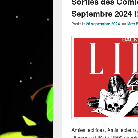
Sorties des Comi
Septembre 2024 !
Posté le
26 septembre 2024
par
Matt 
Amies lectrices, Amis lecteurs
Diamonds US du 18/09 ne refas