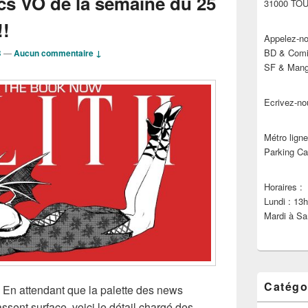
cs VO de la semaine du 25
31000 TO
!!
Appelez-no
BD & Comic
B
—
Aucun commentaire ↓
SF & Manga
Ecrivez-no
Métro ligne
Parking Ca
Horaires :
Lundi : 13
Mardi à Sa
Catégo
, En attendant que la palette des news
sent surface, voici le détail chargé des