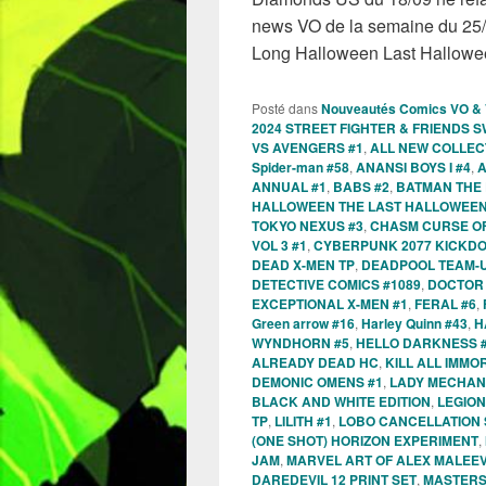
news VO de la semaine du 25
Long Halloween Last Hallow
Posté dans
Nouveautés Comics VO &
2024 STREET FIGHTER & FRIENDS S
VS AVENGERS #1
,
ALL NEW COLLECT
Spider-man #58
,
ANANSI BOYS I #4
,
A
ANNUAL #1
,
BABS #2
,
BATMAN THE 
HALLOWEEN THE LAST HALLOWEEN
TOKYO NEXUS #3
,
CHASM CURSE OF
VOL 3 #1
,
CYBERPUNK 2077 KICKD
DEAD X-MEN TP
,
DEADPOOL TEAM-U
DETECTIVE COMICS #1089
,
DOCTOR 
EXCEPTIONAL X-MEN #1
,
FERAL #6
,
Green arrow #16
,
Harley Quinn #43
,
H
WYNDHORN #5
,
HELLO DARKNESS 
ALREADY DEAD HC
,
KILL ALL IMMO
DEMONIC OMENS #1
,
LADY MECHANI
BLACK AND WHITE EDITION
,
LEGION
TP
,
LILITH #1
,
LOBO CANCELLATION 
(ONE SHOT) HORIZON EXPERIMENT
,
JAM
,
MARVEL ART OF ALEX MALEE
DAREDEVIL 12 PRINT SET
,
MASTERS