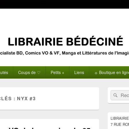
utés
Coups de ♡
Petits +
Liens
☼ Boutique en lig
Zone
Recherche 
Rech
principale
CLÉS :
NYX #3
de
widget
pour
la
LIBRAIRI
barre
7 RUE RO
latérale