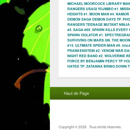
MICHAEL MOORCOCK LIBRARY MAK
RANGERS USAGI YOJIMBO #1
,
MISS
HEIGHTS #1
,
MOON MAN #4
,
NAMOR 
DEMON SAGA DEMON DAYS TP
,
PHO
RANGERS TEENAGE MUTANT NINJA 
#4
,
SAGA #69
,
SPAWN KILLS EVERY 
SPAWN VIOLATOR #1
,
SPECTREGRAP
SURVIVING ON MARS GN
,
THE MOON 
#15
,
ULTIMATE SPIDER-MAN #9
,
Unca
FRANKENSTEIN #2
,
VENOM WAR DAR
NIGHT RED BAND #2
,
WOLVERINE R
FORCE BY BENJAMIN PERCY TP VOL
HATED TP
,
ZATANNA BRING DOWN T
Menu
Haut de Page
du
pied
de
page
Copyright © 2026
. Tous droits réservés.