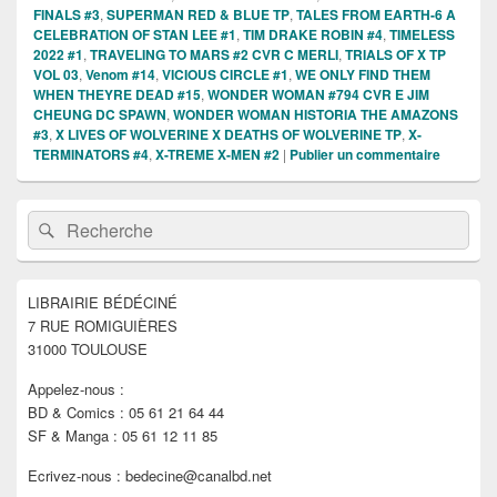
FINALS #3
,
SUPERMAN RED & BLUE TP
,
TALES FROM EARTH-6 A
CELEBRATION OF STAN LEE #1
,
TIM DRAKE ROBIN #4
,
TIMELESS
2022 #1
,
TRAVELING TO MARS #2 CVR C MERLI
,
TRIALS OF X TP
VOL 03
,
Venom #14
,
VICIOUS CIRCLE #1
,
WE ONLY FIND THEM
WHEN THEYRE DEAD #15
,
WONDER WOMAN #794 CVR E JIM
CHEUNG DC SPAWN
,
WONDER WOMAN HISTORIA THE AMAZONS
#3
,
X LIVES OF WOLVERINE X DEATHS OF WOLVERINE TP
,
X-
TERMINATORS #4
,
X-TREME X-MEN #2
|
Publier un commentaire
Zone
Recherche :
Rechercher
principale
de
widget
pour
LIBRAIRIE BÉDÉCINÉ
la
7 RUE ROMIGUIÈRES
barre
latérale
31000 TOULOUSE
Appelez-nous :
BD & Comics : 05 61 21 64 44
SF & Manga : 05 61 12 11 85
Ecrivez-nous : bedecine@canalbd.net