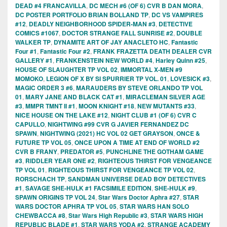
DEAD #4 FRANCAVILLA
,
DC MECH #6 (OF 6) CVR B DAN MORA
,
DC POSTER PORTFOLIO BRIAN BOLLAND TP
,
DC VS VAMPIRES
#12
,
DEADLY NEIGHBORHOOD SPIDER-MAN #3
,
DETECTIVE
COMICS #1067
,
DOCTOR STRANGE FALL SUNRISE #2
,
DOUBLE
WALKER TP
,
DYNAMITE ART OF JAY ANACLETO HC
,
Fantastic
Four #1
,
Fantastic Four #2
,
FRANK FRAZETTA DEATH DEALER CVR
GALLERY #1
,
FRANKENSTEIN NEW WORLD #4
,
Harley Quinn #25
,
HOUSE OF SLAUGHTER TP VOL 02
,
IMMORTAL X-MEN #9
MOMOKO
,
LEGION OF X BY SI SPURRIER TP VOL. 01
,
LOVESICK #3
,
MAGIC ORDER 3 #6
,
MARAUDERS BY STEVE ORLANDO TP VOL
01
,
MARY JANE AND BLACK CAT #1
,
MIRACLEMAN SILVER AGE
#3
,
MMPR TMNT II #1
,
MOON KNIGHT #18
,
NEW MUTANTS #33
,
NICE HOUSE ON THE LAKE #12
,
NIGHT CLUB #1 (OF 6) CVR C
CAPULLO
,
NIGHTWING #99 CVR G JAVIER FERNANDEZ DC
SPAWN
,
NIGHTWING (2021) HC VOL 02 GET GRAYSON
,
ONCE &
FUTURE TP VOL 05
,
ONCE UPON A TIME AT END OF WORLD #2
CVR B FRANY
,
PREDATOR #5
,
PUNCHLINE THE GOTHAM GAME
#3
,
RIDDLER YEAR ONE #2
,
RIGHTEOUS THIRST FOR VENGEANCE
TP VOL 01
,
RIGHTEOUS THIRST FOR VENGEANCE TP VOL 02
,
RORSCHACH TP
,
SANDMAN UNIVERSE DEAD BOY DETECTIVES
#1
,
SAVAGE SHE-HULK #1 FACSIMILE EDITION
,
SHE-HULK #9
,
SPAWN ORIGINS TP VOL 24
,
Star Wars Doctor Aphra #27
,
STAR
WARS DOCTOR APHRA TP VOL 05
,
STAR WARS HAN SOLO
CHEWBACCA #8
,
Star Wars High Republic #3
,
STAR WARS HIGH
REPUBLIC BLADE #1
,
STAR WARS YODA #2
,
STRANGE ACADEMY