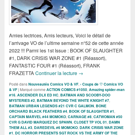
Amies lectrices, Amis lecteurs, Voici le détail de
l’arrivage VO de l’ultime semaine n°52 de cette année
2022 !!! Parmi les 1st Issue : BOOK OF SLAUGHTER
#1, DARK CRISIS WAR ZONE #1 (Réassort),
FANTASTIC FOUR #1 (Réassort), FRANK
Sorties des Comics VO de 
FRAZETTA
Continuer la lecture
→
Posté dans
Nouveautés Comics VO & VF
,
› Coups de ♡ Comics VO
& VF
|
Marqué comme
ACTION COMICS #1050
,
Amazing spider-man
#16
,
ASCENDER DLX ED HC
,
BATMAN AND SCOOBY-DOO
MYSTERIES #2
,
BATMAN BEYOND THE WHITE KNIGHT #7
,
BATMAN URBAN LEGENDS #21 CVR C GALMON
,
BONE
ORCHARD BLACK FEATHERS #4
,
BOOK OF SLAUGHTER #1
,
CAPTAIN MARVEL #44 MOMOKO
,
CARNAGE #8
,
CATWOMAN #50
CVR G DAVID MARQUEZ DC SPAWN
,
CLOSET TP VOL 01
,
DAMN
THEM ALL #3
,
DAREDEVIL #6 MOMOKO
,
DARK CRISIS WAR ZONE
#1
,
DC HORROR PRESENTS SGT ROCK VS THE ARMY OF THE