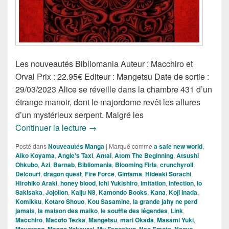
Les nouveautés Bibliomania Auteur : Macchiro et
Orval Prix : 22.95€ Editeur : Mangetsu Date de sortie :
29/03/2023 Alice se réveille dans la chambre 431 d’un
étrange manoir, dont le majordome revêt les allures
d’un mystérieux serpent. Malgré les
Les Nouveautés Mangas de la Semain
Continuer la lecture
→
Posté dans
Nouveautés Manga
|
Marqué comme
a safe new world
,
Aiko Koyama
,
Angie's Taxi
,
Antai
,
Atom The Beginning
,
Atsushi
Ohkubo
,
Azi
,
Barnab
,
Bibliomania
,
Blooming Firls
,
crunchyroll
,
Delcourt
,
dragon quest
,
Fire Force
,
Gintama
,
Hideaki Sorachi
,
Hirohiko Araki
,
honey blood
,
Ichi Yukishiro
,
imitation
,
infection
,
Io
Sakisaka
,
Jojolion
,
Kaiju N8
,
Kamondo Books
,
Kana
,
Koji Inada
,
Komikku
,
Kotaro Shouo
,
Kou Sasamine
,
la grande jahy ne perd
jamais
,
la maison des maiko
,
le souffle des légendes
,
Link
,
Macchiro
,
Macoto Tezka
,
Mangetsu
,
mari Okada
,
Masami Yuki
,
Mayorang
,
Mengo Yokoyari
,
Mu Fengchun
,
Nao Emoto
,
Naoya