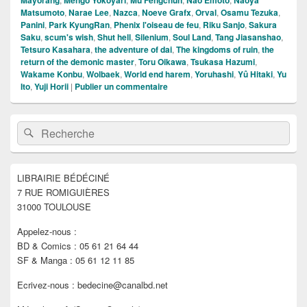
Matsumoto
,
Narae Lee
,
Nazca
,
Noeve Grafx
,
Orval
,
Osamu Tezuka
,
Panini
,
Park KyungRan
,
Phenix l'oiseau de feu
,
Riku Sanjo
,
Sakura
Saku
,
scum's wish
,
Shut hell
,
Silenium
,
Soul Land
,
Tang Jiasanshao
,
Tetsuro Kasahara
,
the adventure of dai
,
The kingdoms of ruin
,
the
return of the demonic master
,
Toru Oikawa
,
Tsukasa Hazumi
,
Wakame Konbu
,
Wolbaek
,
World end harem
,
Yoruhashi
,
Yû Hitaki
,
Yu
Ito
,
Yuji Horii
|
Publier un commentaire
Zone
Recherche :
Rechercher
principale
de
widget
pour
LIBRAIRIE BÉDÉCINÉ
la
7 RUE ROMIGUIÈRES
barre
latérale
31000 TOULOUSE
Appelez-nous :
BD & Comics : 05 61 21 64 44
SF & Manga : 05 61 12 11 85
Ecrivez-nous : bedecine@canalbd.net