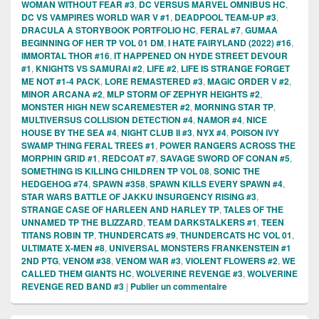
WOMAN WITHOUT FEAR #3
,
DC VERSUS MARVEL OMNIBUS HC
,
DC VS VAMPIRES WORLD WAR V #1
,
DEADPOOL TEAM-UP #3
,
DRACULA A STORYBOOK PORTFOLIO HC
,
FERAL #7
,
GUMAA
BEGINNING OF HER TP VOL 01 DM
,
I HATE FAIRYLAND (2022) #16
,
IMMORTAL THOR #16
,
IT HAPPENED ON HYDE STREET DEVOUR
#1
,
KNIGHTS VS SAMURAI #2
,
LIFE #2
,
LIFE IS STRANGE FORGET
ME NOT #1-4 PACK
,
LORE REMASTERED #3
,
MAGIC ORDER V #2
,
MINOR ARCANA #2
,
MLP STORM OF ZEPHYR HEIGHTS #2
,
MONSTER HIGH NEW SCAREMESTER #2
,
MORNING STAR TP
,
MULTIVERSUS COLLISION DETECTION #4
,
NAMOR #4
,
NICE
HOUSE BY THE SEA #4
,
NIGHT CLUB II #3
,
NYX #4
,
POISON IVY
SWAMP THING FERAL TREES #1
,
POWER RANGERS ACROSS THE
MORPHIN GRID #1
,
REDCOAT #7
,
SAVAGE SWORD OF CONAN #5
,
SOMETHING IS KILLING CHILDREN TP VOL 08
,
SONIC THE
HEDGEHOG #74
,
SPAWN #358
,
SPAWN KILLS EVERY SPAWN #4
,
STAR WARS BATTLE OF JAKKU INSURGENCY RISING #3
,
STRANGE CASE OF HARLEEN AND HARLEY TP
,
TALES OF THE
UNNAMED TP THE BLIZZARD
,
TEAM DARKSTALKERS #1
,
TEEN
TITANS ROBIN TP
,
THUNDERCATS #9
,
THUNDERCATS HC VOL 01
,
ULTIMATE X-MEN #8
,
UNIVERSAL MONSTERS FRANKENSTEIN #1
2ND PTG
,
VENOM #38
,
VENOM WAR #3
,
VIOLENT FLOWERS #2
,
WE
CALLED THEM GIANTS HC
,
WOLVERINE REVENGE #3
,
WOLVERINE
REVENGE RED BAND #3
|
Publier un commentaire