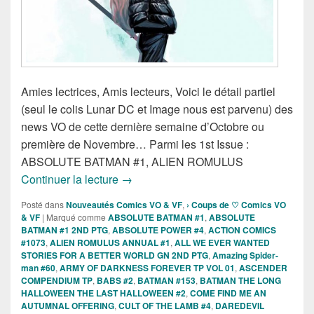
Amies lectrices, Amis lecteurs, Voici le détail partiel
(seul le colis Lunar DC et Image nous est parvenu) des
news VO de cette dernière semaine d’Octobre ou
première de Novembre… Parmi les 1st Issue :
ABSOLUTE BATMAN #1, ALIEN ROMULUS
Sorties des Comics VO de la semaine d
Continuer la lecture
→
Posté dans
Nouveautés Comics VO & VF
,
› Coups de ♡ Comics VO
& VF
|
Marqué comme
ABSOLUTE BATMAN #1
,
ABSOLUTE
BATMAN #1 2ND PTG
,
ABSOLUTE POWER #4
,
ACTION COMICS
#1073
,
ALIEN ROMULUS ANNUAL #1
,
ALL WE EVER WANTED
STORIES FOR A BETTER WORLD GN 2ND PTG
,
Amazing Spider-
man #60
,
ARMY OF DARKNESS FOREVER TP VOL 01
,
ASCENDER
COMPENDIUM TP
,
BABS #2
,
BATMAN #153
,
BATMAN THE LONG
HALLOWEEN THE LAST HALLOWEEN #2
,
COME FIND ME AN
AUTUMNAL OFFERING
,
CULT OF THE LAMB #4
,
DAREDEVIL