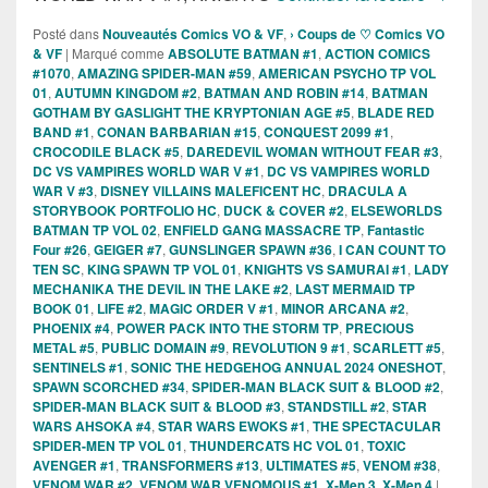
Posté dans
Nouveautés Comics VO & VF
,
› Coups de ♡ Comics VO
& VF
|
Marqué comme
ABSOLUTE BATMAN #1
,
ACTION COMICS
#1070
,
AMAZING SPIDER-MAN #59
,
AMERICAN PSYCHO TP VOL
01
,
AUTUMN KINGDOM #2
,
BATMAN AND ROBIN #14
,
BATMAN
GOTHAM BY GASLIGHT THE KRYPTONIAN AGE #5
,
BLADE RED
BAND #1
,
CONAN BARBARIAN #15
,
CONQUEST 2099 #1
,
CROCODILE BLACK #5
,
DAREDEVIL WOMAN WITHOUT FEAR #3
,
DC VS VAMPIRES WORLD WAR V #1
,
DC VS VAMPIRES WORLD
WAR V #3
,
DISNEY VILLAINS MALEFICENT HC
,
DRACULA A
STORYBOOK PORTFOLIO HC
,
DUCK & COVER #2
,
ELSEWORLDS
BATMAN TP VOL 02
,
ENFIELD GANG MASSACRE TP
,
Fantastic
Four #26
,
GEIGER #7
,
GUNSLINGER SPAWN #36
,
I CAN COUNT TO
TEN SC
,
KING SPAWN TP VOL 01
,
KNIGHTS VS SAMURAI #1
,
LADY
MECHANIKA THE DEVIL IN THE LAKE #2
,
LAST MERMAID TP
BOOK 01
,
LIFE #2
,
MAGIC ORDER V #1
,
MINOR ARCANA #2
,
PHOENIX #4
,
POWER PACK INTO THE STORM TP
,
PRECIOUS
METAL #5
,
PUBLIC DOMAIN #9
,
REVOLUTION 9 #1
,
SCARLETT #5
,
SENTINELS #1
,
SONIC THE HEDGEHOG ANNUAL 2024 ONESHOT
,
SPAWN SCORCHED #34
,
SPIDER-MAN BLACK SUIT & BLOOD #2
,
SPIDER-MAN BLACK SUIT & BLOOD #3
,
STANDSTILL #2
,
STAR
WARS AHSOKA #4
,
STAR WARS EWOKS #1
,
THE SPECTACULAR
SPIDER-MEN TP VOL 01
,
THUNDERCATS HC VOL 01
,
TOXIC
AVENGER #1
,
TRANSFORMERS #13
,
ULTIMATES #5
,
VENOM #38
,
VENOM WAR #2
,
VENOM WAR VENOMOUS #1
,
X-Men 3
,
X-Men 4
|