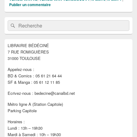
Publier un commentaire
Zone
Recherche :
Rechercher
principale
de
widget
pour
LIBRAIRIE BÉDÉCINÉ
la
7 RUE ROMIGUIÈRES
barre
latérale
31000 TOULOUSE
Appelez-nous :
BD & Comics : 05 61 21 64 44
SF & Manga : 05 61 12 11 85
Ecrivez-nous : bedecine@canalbd.net
Métro ligne A (Station Capitole)
Parking Capitole
Horaires :
Lundi : 13h – 19h30
Mardi à Samedi : 10h – 19h30