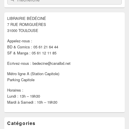
de
widget
pour
LIBRAIRIE BÉDÉCINÉ
la
7 RUE ROMIGUIÈRES
barre
latérale
31000 TOULOUSE
Appelez-nous :
BD & Comics : 05 61 21 64 44
SF & Manga : 05 61 12 11 85
Ecrivez-nous : bedecine@canalbd.net
Métro ligne A (Station Capitole)
Parking Capitole
Horaires :
Lundi : 13h – 19h30
Mardi à Samedi : 10h – 19h30
Catégories