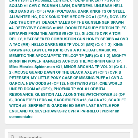
SQUAD #1 CVR C ECKMAN LAWN
,
DAREDEVIL UNLEASH HELL
RED BAND #3 (OF 5) VAR (POLYBAG)
,
DARK KNIGHTS OF STEEL
ALLWINTER HC
,
DC X SONIC THE HEDGEHOG #1 (OF 5)
,
DC'S LEX
AND THE CITY #1
,
DEADLY TALES OF THE GUNSLINGER SPAWN
#4
,
DETECTIVE COMICS #1095
,
DOOM TREASURY EDITION TP
,
EC
EPITAPHS FROM THE ABYSS #9 (OF 12)
,
GI JOE #5 CVR A TOM
REILLY
,
HEAT SEEKER COMBUSTION GUN HONEY SERIES #4 CVR
A TAO (MR)
,
HELLO DARKNESS TP VOL 01 (MR) (C: 0-1-2)
,
KING
SPAWN #43
,
LAWFUL #8 (OF 8) CVR A KHALIDAH
,
MAGIK #3
,
MEMETIC THE APOCALYPTIC TRILOGY TP (MR) (C: 0-1-2)
,
MIGHTY
MORPHIN POWER RANGERS ACROSS THE MORPHIN GRID TP
,
Miles Morales Spider-man #31
,
MINOR ARCANA TP VOL 01 (C: 0-1-
2)
,
MOUSE GUARD DAWN OF THE BLACK AXE #1 (OF 3) CVR B
PETERSEN
,
MY LITTLE PONY CASE OF MISSING PUFF #1 CVR A
GARCIA
,
NEW GODS #4 (OF 12)
,
NIGHTWING #124
,
ONE WORLD
UNDER DOOM #2 (OF 9)
,
PHOENIX TP VOL 01 ORBITAL
RESONANCE
,
QUESTION ALL ALONG THE WATCHTOWER #5 (OF
6)
,
ROCKETFELLERS #4
,
SACRIFICERS #15
,
SAGA #72
,
SCARLET
WITCH #9
,
SERPENT IN GARDEN ED GREY LAST BATTLE FOR
ENGLAND #3
,
SILVERHAWKS #2 CVR A PARRILLO
|
Publier un
commentaire
Zone
Recherche :
Rechercher
principale