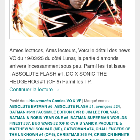
Amies lectrices, Amis lecteurs, Voici le détail des news
VO du 19/03/25 du côté Lunar, la partie diamonds
arrivera incessamment sous peu. Parmi les 1st Issue
: ABSOLUTE FLASH #1, DC X SONIC THE
HEDGEHOG #1 (OF 5) Parmi les TP,
Sorties des Comics VO lunar de la sem
Continuer la lecture
→
Posté dans
Nouveautés Comics VO & VF
|
Marqué comme
ABSOLUTE BATMAN #6
,
ABSOLUTE FLASH #1
,
avengers #24
,
BATMAN #613 FACSIMILE EDITION CVR B JIM LEE FOIL VAR
,
BATMAN & ROBIN YEAR ONE #6
,
BATMAN SUPERMAN WORLDS
FINEST #37
,
BUG WARS #2 (OF 6) CVR B YANICK PAQUETTE &
MATTHEW WILSON VAR (MR)
,
CATWOMAN #74
,
CHALLENGERS OF
THE UNKNOWN #4 (OF 6)
,
CHRISTMAS 365 #4
,
CRISIS ON INFINITE
EARTHS #12 FACSIMILE EDITION
,
CYBERPUNK 2077 PSYCHO