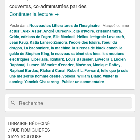
couvertes, co-administrées par des
Nouveautés SFFF de la Semaine du 2
Continuer la lecture
→
Posté dans
Nouveautés Littératures de l'Imaginaire
|
Marqué comme
actusf
,
Alex Aster
,
André Ourednik
,
cite d'ivoire
,
cristalhambra
,
Critic
,
editions de l'ogre
,
Elle Mcnicoll
,
Hélios
,
Intégrale Lovecraft
,
Jean Krug
,
Katia Lanero Zamora
,
l'école des loisirs
,
l'oeuf du
dragon
,
La baconniere
,
la machine
,
la sirenes de black conch
,
le
guide de Stephen King
,
le nuoveau cabinet des fées
,
les moutons
electriques
,
Libertalia
,
lightlark
,
Louis Batissier
,
Lovecraft
,
Lucien
Raphmaj
,
Lumen
,
Mémoire d'encrier
,
Mnémos
,
Monique Roffey
,
Raphael Bardas
,
Richard Canal
,
Robert L. Forward
,
telle que je suis
,
une meteorite nomme desire
,
volodia
,
William Blanc
,
winter is
coming
,
Yannick Chazareng
|
Publier un commentaire
Zone
Recherche :
Rechercher
principale
de
widget
pour
LIBRAIRIE BÉDÉCINÉ
la
7 RUE ROMIGUIÈRES
barre
latérale
31000 TOULOUSE