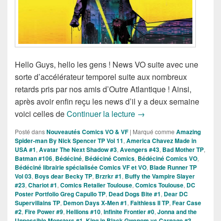
Hello Guys, hello les gens ! News VO suite avec une
sorte d’accélérateur temporel suite aux nombreux
retards pris par nos amis d’Outre Atlantique ! Ainsi,
après avoir enfin reçu les news d’il y a deux semaine
Sorties des Comics VO 
voici celles de
Continuer la lecture
→
Posté dans
Nouveautés Comics VO & VF
|
Marqué comme
Amazing
Spider-man By Nick Spencer TP Vol 11
,
America Chavez Made in
USA #1
,
Avatar The Next Shadow #3
,
Avengers #43
,
Bad Mother TP
,
Batman #106
,
Bédéciné
,
Bédéciné Comics
,
Bédéciné Comics VO
,
Bédéciné librairie spécialisée Comics VF et VO
,
Blade Runner TP
Vol 03
,
Boys dear Becky TP
,
Brzrkr #1
,
Buffy the Vampire Slayer
#23
,
Chariot #1
,
Comics Retailer Toulouse
,
Comics Toulouse
,
DC
Poster Portfolio Greg Capullo TP
,
Dead Dogs Bite #1
,
Dear DC
Supervillains TP
,
Demon Days X-Men #1
,
Faithless II TP
,
Fear Case
#2
,
Fire Power #9
,
Hellions #10
,
Infinite Frontier #0
,
Jonna and the
Unpossible Monsters #1
,
King in Black Gwenom vs Carnage #3
,