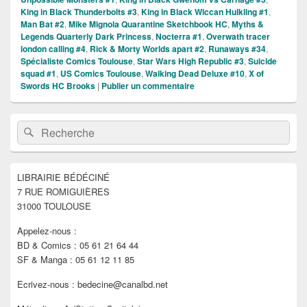
King in Black Thunderbolts #3
,
King in Black Wiccan Hulkling #1
,
Man Bat #2
,
Mike Mignola Quarantine Sketchbook HC
,
Myths &
Legends Quarterly Dark Princess
,
Nocterra #1
,
Overwath tracer
london calling #4
,
Rick & Morty Worlds apart #2
,
Runaways #34
,
Spécialiste Comics Toulouse
,
Star Wars High Republic #3
,
Suicide
squad #1
,
US Comics Toulouse
,
Walking Dead Deluxe #10
,
X of
Swords HC Brooks
|
Publier un commentaire
Zone
Recherche :
Rechercher
principale
de
widget
pour
LIBRAIRIE BÉDÉCINÉ
la
7 RUE ROMIGUIÈRES
barre
latérale
31000 TOULOUSE
Appelez-nous :
BD & Comics : 05 61 21 64 44
SF & Manga : 05 61 12 11 85
Ecrivez-nous : bedecine@canalbd.net