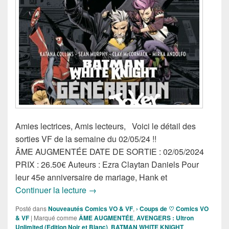
Amies lectrices, Amis lecteurs, Voici le détail des
sorties VF de la semaine du 02/05/24 !!
ÂME AUGMENTÉE DATE DE SORTIE : 02/05/2024
PRIX : 26.50€ Auteurs : Ezra Claytan Daniels Pour
leur 45e anniversaire de mariage, Hank et
Sorties des Comics VF de la semaine 
Continuer la lecture
→
Posté dans
Nouveautés Comics VO & VF
,
› Coups de ♡ Comics VO
& VF
|
Marqué comme
ÂME AUGMENTÉE
,
AVENGERS : Ultron
Unlimited (Edition Noir et Blanc)
,
BATMAN WHITE KNIGHT