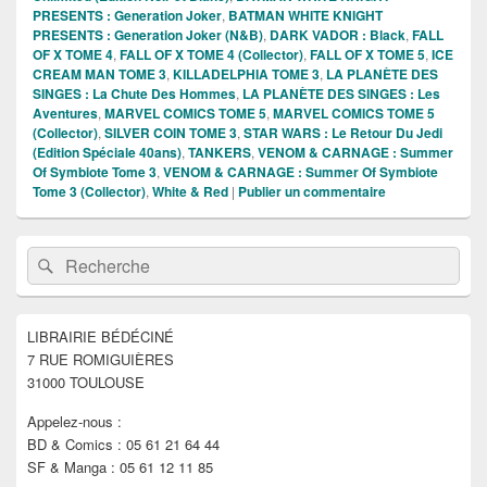
PRESENTS : Generation Joker
,
BATMAN WHITE KNIGHT
PRESENTS : Generation Joker (N&B)
,
DARK VADOR : Black
,
FALL
OF X TOME 4
,
FALL OF X TOME 4 (Collector)
,
FALL OF X TOME 5
,
ICE
CREAM MAN TOME 3
,
KILLADELPHIA TOME 3
,
LA PLANÈTE DES
SINGES : La Chute Des Hommes
,
LA PLANÈTE DES SINGES : Les
Aventures
,
MARVEL COMICS TOME 5
,
MARVEL COMICS TOME 5
(Collector)
,
SILVER COIN TOME 3
,
STAR WARS : Le Retour Du Jedi
(Edition Spéciale 40ans)
,
TANKERS
,
VENOM & CARNAGE : Summer
Of Symbiote Tome 3
,
VENOM & CARNAGE : Summer Of Symbiote
Tome 3 (Collector)
,
White & Red
|
Publier un commentaire
Zone
Recherche :
Rechercher
principale
de
widget
pour
LIBRAIRIE BÉDÉCINÉ
la
7 RUE ROMIGUIÈRES
barre
latérale
31000 TOULOUSE
Appelez-nous :
BD & Comics : 05 61 21 64 44
SF & Manga : 05 61 12 11 85