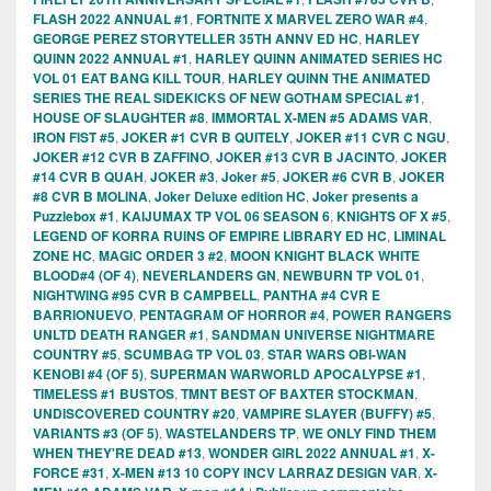
FLASH 2022 ANNUAL #1
,
FORTNITE X MARVEL ZERO WAR #4
,
GEORGE PEREZ STORYTELLER 35TH ANNV ED HC
,
HARLEY
QUINN 2022 ANNUAL #1
,
HARLEY QUINN ANIMATED SERIES HC
VOL 01 EAT BANG KILL TOUR
,
HARLEY QUINN THE ANIMATED
SERIES THE REAL SIDEKICKS OF NEW GOTHAM SPECIAL #1
,
HOUSE OF SLAUGHTER #8
,
IMMORTAL X-MEN #5 ADAMS VAR
,
IRON FIST #5
,
JOKER #1 CVR B QUITELY
,
JOKER #11 CVR C NGU
,
JOKER #12 CVR B ZAFFINO
,
JOKER #13 CVR B JACINTO
,
JOKER
#14 CVR B QUAH
,
JOKER #3
,
Joker #5
,
JOKER #6 CVR B
,
JOKER
#8 CVR B MOLINA
,
Joker Deluxe edition HC
,
Joker presents a
Puzzlebox #1
,
KAIJUMAX TP VOL 06 SEASON 6
,
KNIGHTS OF X #5
,
LEGEND OF KORRA RUINS OF EMPIRE LIBRARY ED HC
,
LIMINAL
ZONE HC
,
MAGIC ORDER 3 #2
,
MOON KNIGHT BLACK WHITE
BLOOD#4 (OF 4)
,
NEVERLANDERS GN
,
NEWBURN TP VOL 01
,
NIGHTWING #95 CVR B CAMPBELL
,
PANTHA #4 CVR E
BARRIONUEVO
,
PENTAGRAM OF HORROR #4
,
POWER RANGERS
UNLTD DEATH RANGER #1
,
SANDMAN UNIVERSE NIGHTMARE
COUNTRY #5
,
SCUMBAG TP VOL 03
,
STAR WARS OBI-WAN
KENOBI #4 (OF 5)
,
SUPERMAN WARWORLD APOCALYPSE #1
,
TIMELESS #1 BUSTOS
,
TMNT BEST OF BAXTER STOCKMAN
,
UNDISCOVERED COUNTRY #20
,
VAMPIRE SLAYER (BUFFY) #5
,
VARIANTS #3 (OF 5)
,
WASTELANDERS TP
,
WE ONLY FIND THEM
WHEN THEY'RE DEAD #13
,
WONDER GIRL 2022 ANNUAL #1
,
X-
FORCE #31
,
X-MEN #13 10 COPY INCV LARRAZ DESIGN VAR
,
X-