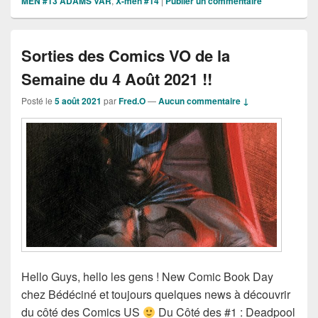
MEN #13 ADAMS VAR
,
X-men #14
|
Publier un commentaire
Sorties des Comics VO de la
Semaine du 4 Août 2021 !!
Posté le
5 août 2021
par
Fred.O
—
Aucun commentaire ↓
Hello Guys, hello les gens ! New Comic Book Day
chez Bédéciné et toujours quelques news à découvrir
du côté des Comics US
Du Côté des #1 : Deadpool