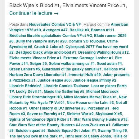
Black Wjite & Blood #1, Elvia meets Vincent Price #1,
Sorties des Comics VO de la Semaine d
Continuer la lecture
→
Posté dans
Nouveautés Comics VO & VF
|
Marqué comme
American
Vampire 1976 #10
,
Avengers #47
,
Basilisk #3
,
Batman #111
,
Bédéciné librairie spécialisée Comics VF et VO
,
Blade runner 2029
#6
,
Buffy the vampire slayer #28
,
Comics VO Toulouse
,
Crime
Syndicate #6
,
Crush & Lobo #3
,
Cyberpunk 2077 You have my word
#2
,
Deadpool black white and blood #1
,
Dreaming Waking Hours #12
,
Elvira meets Vincent Price #1
,
Extreme Carnage Lasher #1
,
Fire
Power #14
,
Geiger #5
,
Golem walks among us #1
,
Good asian #4
,
Green Lantern #5
,
Guardians of the galaxy annual #1
,
Hellions #14
,
Horizon Zero Dawn Liberation #1
,
Immortal Hulk #49
,
Joker presents
a Puzzlebox #1
,
Justice league #66
,
Justice league infinity #2
,
Librairie Bédéciné
,
Librairie Comics Toulouse
,
Lost on planet Earth
TP
,
Lucky Devil #1
,
Magic the Gathering #5
,
Michael Moorcock
Library Elric Stormbringer HC
,
Miles Morales Marvel Tales #1
,
New
Mutants by Vita Ayala TP Vol 01
,
Nice House on the Lake #3
,
Not all
Robots #1
,
Other History of DC universe #5
,
Porcelain #1
,
Red
Room #3
,
Seven to Eternity #17
,
Sinister War #2
,
Skybound X #5
,
Spirits of Vengeance Spirit Rider #1
,
Star Wars Bounty Hunters #15
,
Star Wars War of the Bounty Hunters 4-Loom Zuckuss #1
,
Stillwater
#9
,
Suicide squad #6
,
Suicide Squad Get Joker #1
,
Swamp Thing #6
,
The me you love in the dark #1
,
Tmnt best of Casey Jones
,
Trials of