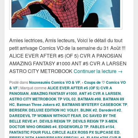
Amies lectrices, Amis lecteurs, Voici le détail du tout
petit arrivage Comics VO de la semaine du 31 Août !!!
ALICE EVER AFTER #5 (OF 5) CVR A PANOSIAN
AMAZING FANTASY #1000 ANT #5 CVR A LARSEN
Sorties d
ASTRO CITY METROBOOK
Continuer la lecture
→
Posté dans
Nouveautés Comics VO & VF
,
› Coups de ♡ Comics VO
& VF
|
Marqué comme
ALICE EVER AFTER #5 (OF 5) CVR A
PANOSIAN
,
AMAZING FANTASY #1000
,
ANT #5 CVR A LARSEN
,
ASTRO CITY METROBOOK TP VOL 02
,
BATMAN #98
,
BATMAN 89
HC
,
Batman Three Jokers #2
,
BATMANS MYSTERY CASEBOOK TP
,
BERSERK DELUXE EDITION HC VOL01
,
BLINK #2
,
Daredevil #2
,
DAREDEVIL TP WOMAN WITHOUT FEAR
,
DC SAVED BY THE
BELLE REVE #1
,
DEVILS REIGN TP
,
DEVILS REIGN TP X-MEN
,
DOCTOR WHO ORIGINS #4
,
EDGEWORLD TP
,
FABLES #154
,
FANTASTIC FOUR FULL CIRCLE ALEX ROSS PX SLIPCASE ED
,
FIREFLY 20TH ANNIVERSARY SPECIAL #1
,
FLASH #785 CVR B
,