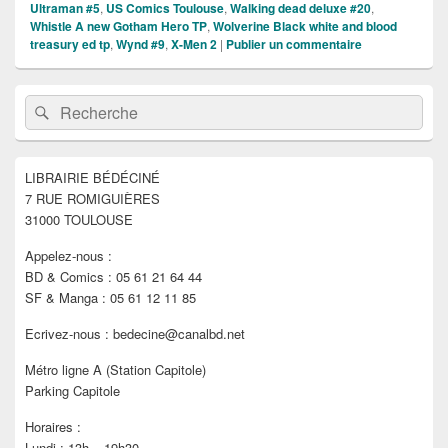
Ultraman #5
,
US Comics Toulouse
,
Walking dead deluxe #20
,
Whistle A new Gotham Hero TP
,
Wolverine Black white and blood
treasury ed tp
,
Wynd #9
,
X-Men 2
|
Publier un commentaire
Zone
Recherche :
Rechercher
principale
de
widget
pour
LIBRAIRIE BÉDÉCINÉ
la
7 RUE ROMIGUIÈRES
barre
latérale
31000 TOULOUSE
Appelez-nous :
BD & Comics : 05 61 21 64 44
SF & Manga : 05 61 12 11 85
Ecrivez-nous : bedecine@canalbd.net
Métro ligne A (Station Capitole)
Parking Capitole
Horaires :
Lundi : 13h – 19h30