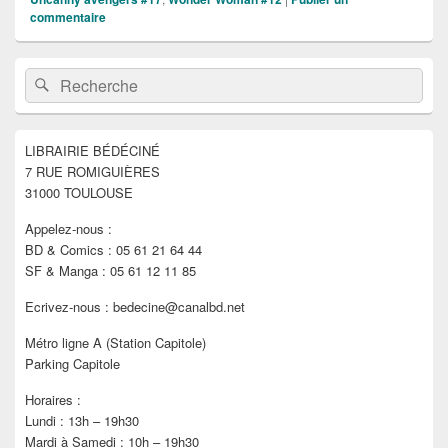
commentaire
Zone
Recherche :
Rechercher
principale
de
widget
pour
LIBRAIRIE BÉDÉCINÉ
la
7 RUE ROMIGUIÈRES
barre
latérale
31000 TOULOUSE
Appelez-nous :
BD & Comics : 05 61 21 64 44
SF & Manga : 05 61 12 11 85
Ecrivez-nous : bedecine@canalbd.net
Métro ligne A (Station Capitole)
Parking Capitole
Horaires :
Lundi : 13h – 19h30
Mardi à Samedi : 10h – 19h30