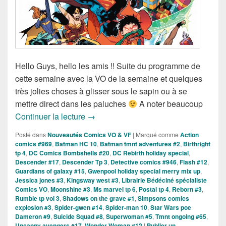
Hello Guys, hello les amis !! Suite du programme de
cette semaine avec la VO de la semaine et quelques
très jolies choses à glisser sous le sapin ou à se
mettre direct dans les paluches
A noter beaucoup
Sorties des Comics VO de la semaine 
Continuer la lecture
→
Posté dans
Nouveautés Comics VO & VF
|
Marqué comme
Action
comics #969
,
Batman HC 10
,
Batman tmnt adventures #2
,
Birthright
tp 4
,
DC Comics Bombshells #20
,
DC Rebirth holiday special
,
Descender #17
,
Descender Tp 3
,
Detective comics #946
,
Flash #12
,
Guardians of galaxy #15
,
Gwenpool holiday special merry mix up
,
Jessica jones #3
,
Kingsway west #3
,
Librairie Bédéciné spécialiste
Comics VO
,
Moonshine #3
,
Ms marvel tp 6
,
Postal tp 4
,
Reborn #3
,
Rumble tp vol 3
,
Shadows on the grave #1
,
Simpsons comics
explosion #3
,
Spider-gwen #14
,
Spider-man 10
,
Star Wars poe
Dameron #9
,
Suicide Squad #8
,
Superwoman #5
,
Tmnt ongoing #65
,
Uncanny avengers #17
,
Wonder Woman #12
|
Publier un