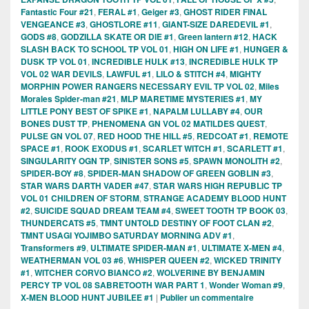
Fantastic Four #21
,
FERAL #1
,
Geiger #3
,
GHOST RIDER FINAL
VENGEANCE #3
,
GHOSTLORE #11
,
GIANT-SIZE DAREDEVIL #1
,
GODS #8
,
GODZILLA SKATE OR DIE #1
,
Green lantern #12
,
HACK
SLASH BACK TO SCHOOL TP VOL 01
,
HIGH ON LIFE #1
,
HUNGER &
DUSK TP VOL 01
,
INCREDIBLE HULK #13
,
INCREDIBLE HULK TP
VOL 02 WAR DEVILS
,
LAWFUL #1
,
LILO & STITCH #4
,
MIGHTY
MORPHIN POWER RANGERS NECESSARY EVIL TP VOL 02
,
Miles
Morales Spider-man #21
,
MLP MARETIME MYSTERIES #1
,
MY
LITTLE PONY BEST OF SPIKE #1
,
NAPALM LULLABY #4
,
OUR
BONES DUST TP
,
PHENOMENA GN VOL 02 MATILDES QUEST
,
PULSE GN VOL 07
,
RED HOOD THE HILL #5
,
REDCOAT #1
,
REMOTE
SPACE #1
,
ROOK EXODUS #1
,
SCARLET WITCH #1
,
SCARLETT #1
,
SINGULARITY OGN TP
,
SINISTER SONS #5
,
SPAWN MONOLITH #2
,
SPIDER-BOY #8
,
SPIDER-MAN SHADOW OF GREEN GOBLIN #3
,
STAR WARS DARTH VADER #47
,
STAR WARS HIGH REPUBLIC TP
VOL 01 CHILDREN OF STORM
,
STRANGE ACADEMY BLOOD HUNT
#2
,
SUICIDE SQUAD DREAM TEAM #4
,
SWEET TOOTH TP BOOK 03
,
THUNDERCATS #5
,
TMNT UNTOLD DESTINY OF FOOT CLAN #2
,
TMNT USAGI YOJIMBO SATURDAY MORNING ADV #1
,
Transformers #9
,
ULTIMATE SPIDER-MAN #1
,
ULTIMATE X-MEN #4
,
WEATHERMAN VOL 03 #6
,
WHISPER QUEEN #2
,
WICKED TRINITY
#1
,
WITCHER CORVO BIANCO #2
,
WOLVERINE BY BENJAMIN
PERCY TP VOL 08 SABRETOOTH WAR PART 1
,
Wonder Woman #9
,
X-MEN BLOOD HUNT JUBILEE #1
|
Publier un commentaire