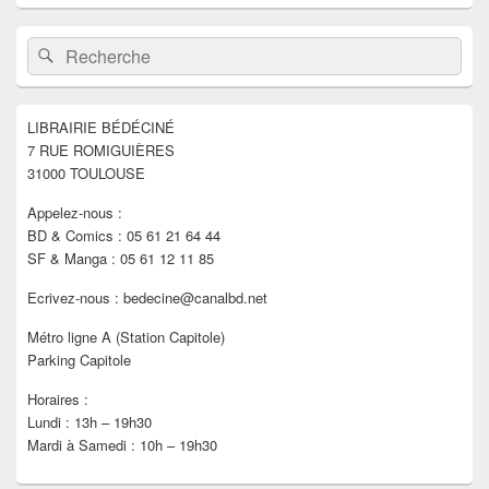
Zone
Recherche :
Rechercher
principale
de
widget
pour
LIBRAIRIE BÉDÉCINÉ
la
7 RUE ROMIGUIÈRES
barre
latérale
31000 TOULOUSE
Appelez-nous :
BD & Comics : 05 61 21 64 44
SF & Manga : 05 61 12 11 85
Ecrivez-nous : bedecine@canalbd.net
Métro ligne A (Station Capitole)
Parking Capitole
Horaires :
Lundi : 13h – 19h30
Mardi à Samedi : 10h – 19h30