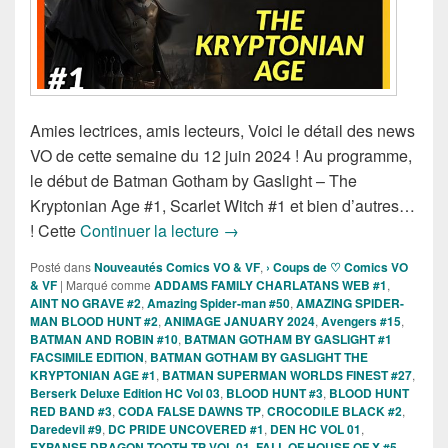
Amies lectrices, amis lecteurs, Voici le détail des news
VO de cette semaine du 12 juin 2024 ! Au programme,
le début de Batman Gotham by Gaslight – The
Kryptonian Age #1, Scarlet Witch #1 et bien d’autres…
Sorties des Comics VO de la se
! Cette
Continuer la lecture
→
Posté dans
Nouveautés Comics VO & VF
,
› Coups de ♡ Comics VO
& VF
|
Marqué comme
ADDAMS FAMILY CHARLATANS WEB #1
,
AINT NO GRAVE #2
,
Amazing Spider-man #50
,
AMAZING SPIDER-
MAN BLOOD HUNT #2
,
ANIMAGE JANUARY 2024
,
Avengers #15
,
BATMAN AND ROBIN #10
,
BATMAN GOTHAM BY GASLIGHT #1
FACSIMILE EDITION
,
BATMAN GOTHAM BY GASLIGHT THE
KRYPTONIAN AGE #1
,
BATMAN SUPERMAN WORLDS FINEST #27
,
Berserk Deluxe Edition HC Vol 03
,
BLOOD HUNT #3
,
BLOOD HUNT
RED BAND #3
,
CODA FALSE DAWNS TP
,
CROCODILE BLACK #2
,
Daredevil #9
,
DC PRIDE UNCOVERED #1
,
DEN HC VOL 01
,
EXPANSE DRAGON TOOTH TP VOL 01
,
FALL OF HOUSE OF X #5
,