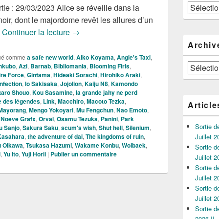
Catégories
ie : 29/03/2023 Alice se réveille dans la
ir, dont le majordome revêt les allures d’un
Les Nouveautés Mangas de la Semaine d
s
Continuer la lecture
→
Archiv
ué comme
a safe new world
,
Aiko Koyama
,
Angie's Taxi
,
Archives
hkubo
,
Azi
,
Barnab
,
Bibliomania
,
Blooming Firls
,
ire Force
,
Gintama
,
Hideaki Sorachi
,
Hirohiko Araki
,
infection
,
Io Sakisaka
,
Jojolion
,
Kaiju N8
,
Kamondo
taro Shouo
,
Kou Sasamine
,
la grande jahy ne perd
le des légendes
,
Link
,
Macchiro
,
Macoto Tezka
,
Article
Mayorang
,
Mengo Yokoyari
,
Mu Fengchun
,
Nao Emoto
,
,
Noeve Grafx
,
Orval
,
Osamu Tezuka
,
Panini
,
Park
Sortie 
u Sanjo
,
Sakura Saku
,
scum's wish
,
Shut hell
,
Silenium
,
Kasahara
,
the adventure of dai
,
The kingdoms of ruin
,
Juillet 2
u Oikawa
,
Tsukasa Hazumi
,
Wakame Konbu
,
Wolbaek
,
Sortie 
i
,
Yu Ito
,
Yuji Horii
|
Publier un commentaire
Juillet 2
Sortie 
Juillet 2
Sortie 
Juillet 2
Sortie 
2026 !!