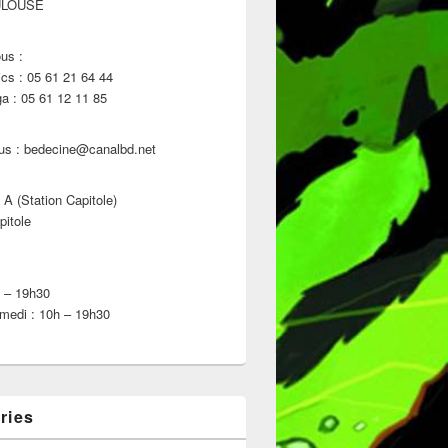
ULOUSE
us :
s : 05 61 21 64 44
 : 05 61 12 11 85
us : bedecine@canalbd.net
 A (Station Capitole)
pitole
h – 19h30
medi : 10h – 19h30
ries