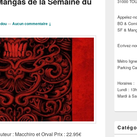
Mangas de la Semaine du
31000 TO
Appelez-no
BD & Comic
ydou
—
Aucun commentaire ↓
SF & Manga
Ecrivez-no
Métro ligne
Parking Ca
Horaires :
Lundi : 13
Mardi à Sa
Catégo
eur : Macchiro et Orval Prix : 22.95€