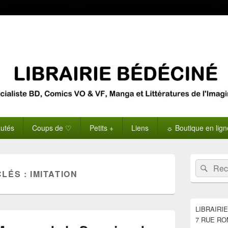
utés
Coups de ♡
Petits +
Liens
☼ Boutique en lig
Zone
Recherche 
Rech
principale
CLÉS :
IMITATION
de
widget
pour
la
LIBRAIRI
barre
7 RUE RO
latérale