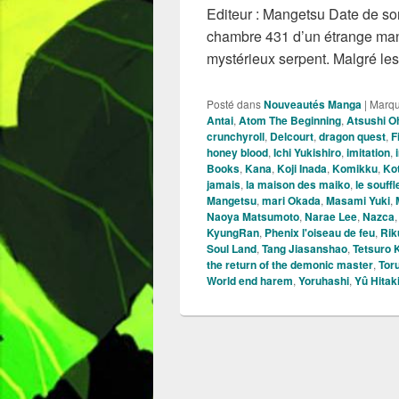
Editeur : Mangetsu Date de sort
chambre 431 d’un étrange mano
mystérieux serpent. Malgré le
Posté dans
Nouveautés Manga
|
Marq
Antai
,
Atom The Beginning
,
Atsushi O
crunchyroll
,
Delcourt
,
dragon quest
,
F
honey blood
,
Ichi Yukishiro
,
imitation
,
Books
,
Kana
,
Koji Inada
,
Komikku
,
Ko
jamais
,
la maison des maiko
,
le souff
Mangetsu
,
mari Okada
,
Masami Yuki
,
Naoya Matsumoto
,
Narae Lee
,
Nazca
KyungRan
,
Phenix l'oiseau de feu
,
Rik
Soul Land
,
Tang Jiasanshao
,
Tetsuro 
the return of the demonic master
,
Tor
World end harem
,
Yoruhashi
,
Yû Hitak