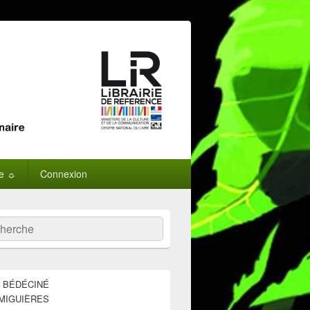
ne ☼
Connexion
:
ercher
E BÉDÉCINÉ
MIGUIÈRES