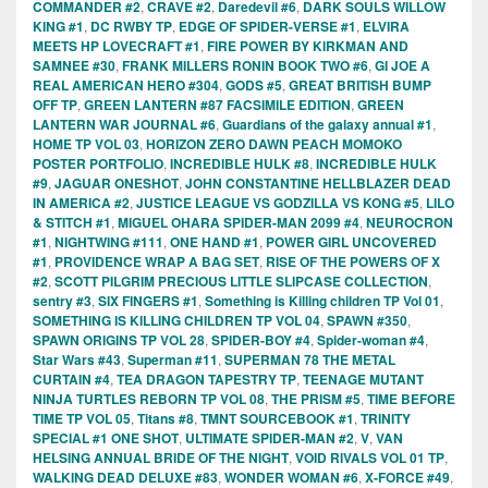
COMMANDER #2
,
CRAVE #2
,
Daredevil #6
,
DARK SOULS WILLOW
KING #1
,
DC RWBY TP
,
EDGE OF SPIDER-VERSE #1
,
ELVIRA
MEETS HP LOVECRAFT #1
,
FIRE POWER BY KIRKMAN AND
SAMNEE #30
,
FRANK MILLERS RONIN BOOK TWO #6
,
GI JOE A
REAL AMERICAN HERO #304
,
GODS #5
,
GREAT BRITISH BUMP
OFF TP
,
GREEN LANTERN #87 FACSIMILE EDITION
,
GREEN
LANTERN WAR JOURNAL #6
,
Guardians of the galaxy annual #1
,
HOME TP VOL 03
,
HORIZON ZERO DAWN PEACH MOMOKO
POSTER PORTFOLIO
,
INCREDIBLE HULK #8
,
INCREDIBLE HULK
#9
,
JAGUAR ONESHOT
,
JOHN CONSTANTINE HELLBLAZER DEAD
IN AMERICA #2
,
JUSTICE LEAGUE VS GODZILLA VS KONG #5
,
LILO
& STITCH #1
,
MIGUEL OHARA SPIDER-MAN 2099 #4
,
NEUROCRON
#1
,
NIGHTWING #111
,
ONE HAND #1
,
POWER GIRL UNCOVERED
#1
,
PROVIDENCE WRAP A BAG SET
,
RISE OF THE POWERS OF X
#2
,
SCOTT PILGRIM PRECIOUS LITTLE SLIPCASE COLLECTION
,
sentry #3
,
SIX FINGERS #1
,
Something is Killing children TP Vol 01
,
SOMETHING IS KILLING CHILDREN TP VOL 04
,
SPAWN #350
,
SPAWN ORIGINS TP VOL 28
,
SPIDER-BOY #4
,
Spider-woman #4
,
Star Wars #43
,
Superman #11
,
SUPERMAN 78 THE METAL
CURTAIN #4
,
TEA DRAGON TAPESTRY TP
,
TEENAGE MUTANT
NINJA TURTLES REBORN TP VOL 08
,
THE PRISM #5
,
TIME BEFORE
TIME TP VOL 05
,
Titans #8
,
TMNT SOURCEBOOK #1
,
TRINITY
SPECIAL #1 ONE SHOT
,
ULTIMATE SPIDER-MAN #2
,
V
,
VAN
HELSING ANNUAL BRIDE OF THE NIGHT
,
VOID RIVALS VOL 01 TP
,
WALKING DEAD DELUXE #83
,
WONDER WOMAN #6
,
X-FORCE #49
,