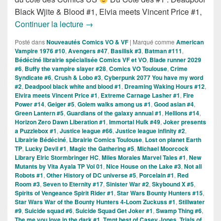
Black Wjite & Blood #1, Elvia meets Vincent Price #1,
Sorties des Comics VO de la Semaine d
Continuer la lecture
→
Posté dans
Nouveautés Comics VO & VF
|
Marqué comme
American
Vampire 1976 #10
,
Avengers #47
,
Basilisk #3
,
Batman #111
,
Bédéciné librairie spécialisée Comics VF et VO
,
Blade runner 2029
#6
,
Buffy the vampire slayer #28
,
Comics VO Toulouse
,
Crime
Syndicate #6
,
Crush & Lobo #3
,
Cyberpunk 2077 You have my word
#2
,
Deadpool black white and blood #1
,
Dreaming Waking Hours #12
,
Elvira meets Vincent Price #1
,
Extreme Carnage Lasher #1
,
Fire
Power #14
,
Geiger #5
,
Golem walks among us #1
,
Good asian #4
,
Green Lantern #5
,
Guardians of the galaxy annual #1
,
Hellions #14
,
Horizon Zero Dawn Liberation #1
,
Immortal Hulk #49
,
Joker presents
a Puzzlebox #1
,
Justice league #66
,
Justice league infinity #2
,
Librairie Bédéciné
,
Librairie Comics Toulouse
,
Lost on planet Earth
TP
,
Lucky Devil #1
,
Magic the Gathering #5
,
Michael Moorcock
Library Elric Stormbringer HC
,
Miles Morales Marvel Tales #1
,
New
Mutants by Vita Ayala TP Vol 01
,
Nice House on the Lake #3
,
Not all
Robots #1
,
Other History of DC universe #5
,
Porcelain #1
,
Red
Room #3
,
Seven to Eternity #17
,
Sinister War #2
,
Skybound X #5
,
Spirits of Vengeance Spirit Rider #1
,
Star Wars Bounty Hunters #15
,
Star Wars War of the Bounty Hunters 4-Loom Zuckuss #1
,
Stillwater
#9
,
Suicide squad #6
,
Suicide Squad Get Joker #1
,
Swamp Thing #6
,
The me you love in the dark #1
,
Tmnt best of Casey Jones
,
Trials of