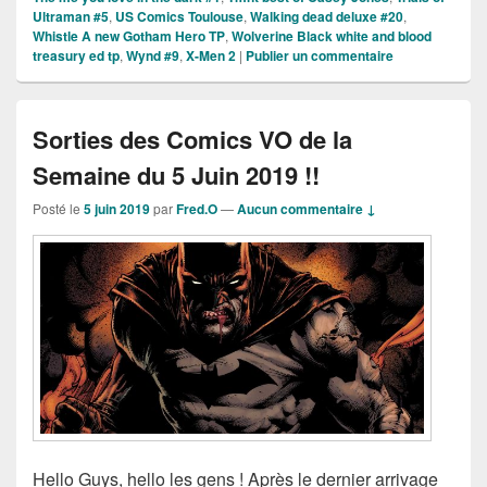
Ultraman #5
,
US Comics Toulouse
,
Walking dead deluxe #20
,
Whistle A new Gotham Hero TP
,
Wolverine Black white and blood
treasury ed tp
,
Wynd #9
,
X-Men 2
|
Publier un commentaire
Sorties des Comics VO de la
Semaine du 5 Juin 2019 !!
Posté le
5 juin 2019
par
Fred.O
—
Aucun commentaire ↓
Hello Guys, hello les gens ! Après le dernier arrivage