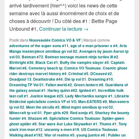
arrivé tardivement (hier^^) voici les news de cette
semaine avec là aussi énormément de choix et de
choses à découvrir ! Du côté des #1 : Bettie Page
Sorties des Comics VO de
Unbound #1,
Continuer la lecture
→
Posté dans
Nouveautés Comics VO & VF
|
Marqué comme
adventures of the super sons #11
,
age of x-man prisoner x #4
,
Aria
Manga masterpiece omnibus gn vol 02
,
Avengers by jason Aaron tp
vol 03
,
Batman #72
,
Batman teenage mutant ninja turtles III #2
,
Birthright #36
,
Black Cat #1
,
Buffy the vampire slayer #5
,
Captain
Marvel #6
,
Cemetery beach tp
,
Comics VO Toulouse
,
Cosmic ghost
rider destroys marvel history #4
,
Criminal #5
,
DCeased #2
,
Deadpool 13
,
Deathstroke #44
,
Die tp vol 01
,
Dreaming #10
,
Dreaming TP Vol 01
,
Fallen world #2
,
Green lantern #8
,
Guardians of
the galaxy annual #1
,
Harley quinn #62
,
Ignited #1
,
Incredible hulk
last call #1
,
Justice league #25
,
Lady Mechanika sangre #1
,
Librairie
Bédéciné spécialiste comics VF et VO
,
Man-EATERS #9
,
Man-eaters
tp vol 02
,
Meet the skrulls #5
,
Mind mgmt omnibus tp vol 02
,
Minecraft tp vol 01
,
Pper girls #29
,
Red sonja #5
,
Sharkey the bounty
hunter #4
,
Shazam #6
,
Spécialiste Comics Toulouse
,
Spider-gwen
ghost spider #9
,
Star wars Aor Luke Skywalker #1
,
Thums #1
,
Tony
stark iron man #12
,
uncanny x-men #19
,
US Comics Toulouse
,
Walking dead #192
,
War of realms #5
,
young justice #6
|
Publier un