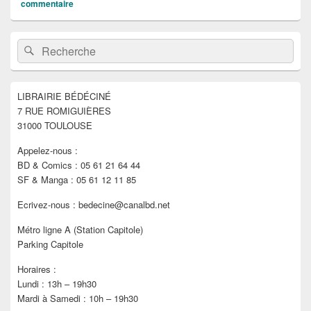
commentaire
Zone
Recherche :
Rechercher
principale
de
widget
pour
LIBRAIRIE BÉDÉCINÉ
la
7 RUE ROMIGUIÈRES
barre
latérale
31000 TOULOUSE
Appelez-nous :
BD & Comics : 05 61 21 64 44
SF & Manga : 05 61 12 11 85
Ecrivez-nous : bedecine@canalbd.net
Métro ligne A (Station Capitole)
Parking Capitole
Horaires :
Lundi : 13h – 19h30
Mardi à Samedi : 10h – 19h30