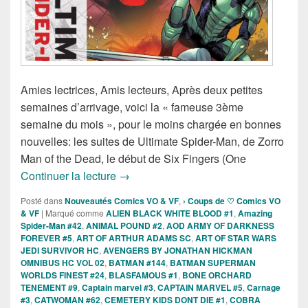
Amies lectrices, Amis lecteurs, Après deux petites
semaines d’arrivage, voici la « fameuse 3ème
semaine du mois », pour le moins chargée en bonnes
nouvelles: les suites de Ultimate Spider-Man, de Zorro
Man of the Dead, le début de Six Fingers (One
Sorties des Comics VO de la semaine d
Continuer la lecture
→
Posté dans
Nouveautés Comics VO & VF
,
› Coups de ♡ Comics VO
& VF
|
Marqué comme
ALIEN BLACK WHITE BLOOD #1
,
Amazing
Spider-Man #42
,
ANIMAL POUND #2
,
AOD ARMY OF DARKNESS
FOREVER #5
,
ART OF ARTHUR ADAMS SC
,
ART OF STAR WARS
JEDI SURVIVOR HC
,
AVENGERS BY JONATHAN HICKMAN
OMNIBUS HC VOL 02
,
BATMAN #144
,
BATMAN SUPERMAN
WORLDS FINEST #24
,
BLASFAMOUS #1
,
BONE ORCHARD
TENEMENT #9
,
Captain marvel #3
,
CAPTAIN MARVEL #5
,
Carnage
#3
,
CATWOMAN #62
,
CEMETERY KIDS DONT DIE #1
,
COBRA