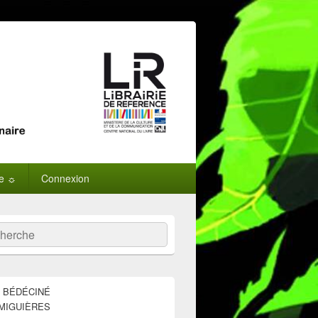
ne ☼
Connexion
:
ercher
E BÉDÉCINÉ
MIGUIÈRES