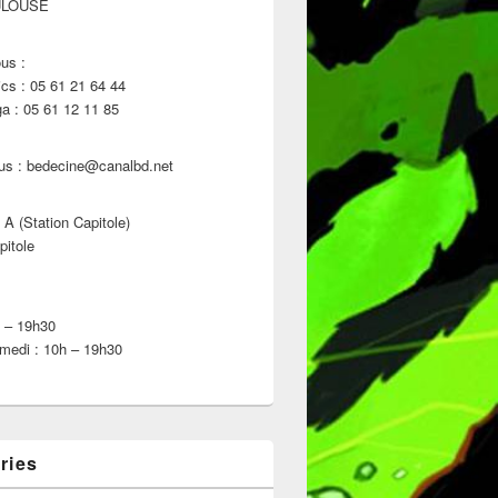
ULOUSE
us :
s : 05 61 21 64 44
 : 05 61 12 11 85
us : bedecine@canalbd.net
 A (Station Capitole)
pitole
h – 19h30
medi : 10h – 19h30
ries