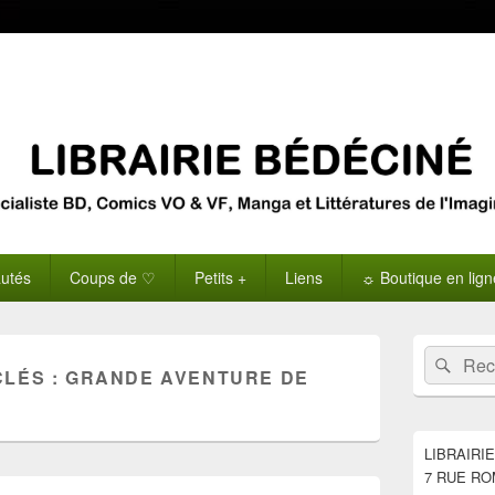
utés
Coups de ♡
Petits +
Liens
☼ Boutique en lig
Zone
Recherche 
Rech
principale
CLÉS :
GRANDE AVENTURE DE
de
widget
pour
la
LIBRAIRI
barre
7 RUE RO
latérale