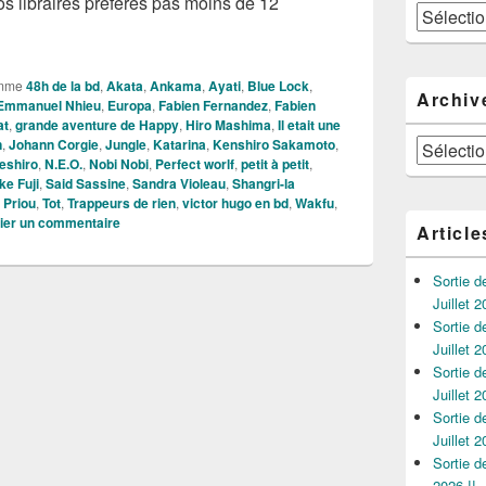
s libraires préférés pas moins de 12
Catégories
23 de la BD c’est maintenant !
mme
48h de la bd
,
Akata
,
Ankama
,
Ayati
,
Blue Lock
,
Archiv
Emmanuel Nhieu
,
Europa
,
Fabien Fernandez
,
Fabien
at
,
grande aventure de Happy
,
Hiro Mashima
,
Il etait une
n
,
Johann Corgie
,
Jungle
,
Katarina
,
Kenshiro Sakamoto
,
Archives
eshiro
,
N.E.O.
,
Nobi Nobi
,
Perfect worlf
,
petit à petit
,
e Fuji
,
Said Sassine
,
Sandra Violeau
,
Shangri-la
 Priou
,
Tot
,
Trappeurs de rien
,
victor hugo en bd
,
Wakfu
,
ier un commentaire
Article
Sortie 
Juillet 2
Sortie 
Juillet 2
Sortie 
Juillet 2
Sortie 
Juillet 2
Sortie 
2026 !!