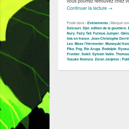
vous pourrez retrouvez chez vo
Les 48h 20
Continuer la lecture
→
Posté dans
› Evènements
|
Marqué co
Delcourt
,
Djet
,
edition de la gouttiere
,
Nury
,
Fairy Tail
,
Furious Jumper
,
Glén
fois en france
,
Jean-Christophe Derri
Leo
,
Maxe l'Hermenier
,
Muneyuki Kan
Pika
,
Pog
,
Rie Aruga
,
Rodolple
,
Ryosuk
Frontier
,
Soleil
,
Sylvain Valée
,
Thomas
Yusuke Nomura
,
Zoran Janjetov
|
Publ