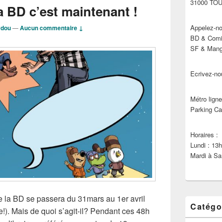
31000 TO
a BD c’est maintenant !
Appelez-no
ydou
—
Aucun commentaire ↓
BD & Comic
SF & Manga
Ecrivez-no
Métro ligne
Parking Ca
Horaires :
Lundi : 13
Mardi à Sa
e la BD se passera du 31mars au 1er avril
Catégo
e!). Mais de quoi s’agit-il? Pendant ces 48h