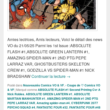
Amies lectrices, Amis lecteurs, Voici le détail des news
VO du 21/05/25 Parmi les 1st Issue :ABSOLUTE
FLASH #1,ABSOLUTE GREEN LANTERN #1,
AMAZING SPIDER-MAN #1 2ND PTG PEPE
LARRAZ VAR, GHOSTBUSTERS SKELETON
CREW #1, GODZILLA VS SPIDER-MAN #1 NICK
Sorties des Comics VO de
BRADSHAW
Continuer la lecture
→
Posté dans
Nouveautés Comics VO & VF
,
› Coups de ♡ Comics VO
& VF
|
Marqué comme
ABSOLUTE FLASH #1 Second Printing Cvr A
Nick Robles
,
ABSOLUTE GREEN LANTERN #1
,
ABSOLUTE
MARTIAN MANHUNTER #1
,
AMAZING SPIDER-MAN #1 2ND PTG
PEPE LARRAZ VAR
,
Amazing spider-man #4
,
CYBERPUNK 2077
PSYCHO SQUAD #4
,
FANTASTIC FOUR #32
,
FANTASTIC FOUR #48