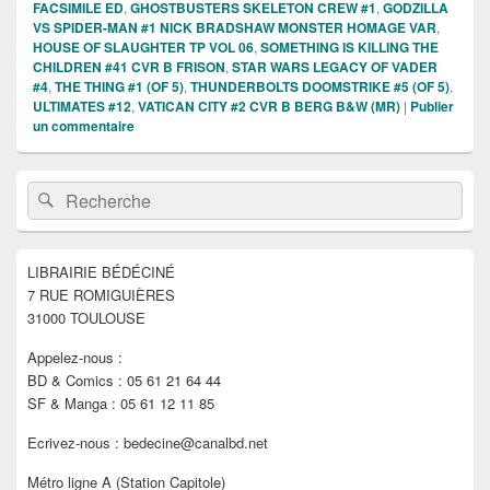
FACSIMILE ED
,
GHOSTBUSTERS SKELETON CREW #1
,
GODZILLA
VS SPIDER-MAN #1 NICK BRADSHAW MONSTER HOMAGE VAR
,
HOUSE OF SLAUGHTER TP VOL 06
,
SOMETHING IS KILLING THE
CHILDREN #41 CVR B FRISON
,
STAR WARS LEGACY OF VADER
#4
,
THE THING #1 (OF 5)
,
THUNDERBOLTS DOOMSTRIKE #5 (OF 5)
,
ULTIMATES #12
,
VATICAN CITY #2 CVR B BERG B&W (MR)
|
Publier
un commentaire
Zone
Recherche :
Rechercher
principale
de
widget
pour
LIBRAIRIE BÉDÉCINÉ
la
7 RUE ROMIGUIÈRES
barre
latérale
31000 TOULOUSE
Appelez-nous :
BD & Comics : 05 61 21 64 44
SF & Manga : 05 61 12 11 85
Ecrivez-nous : bedecine@canalbd.net
Métro ligne A (Station Capitole)