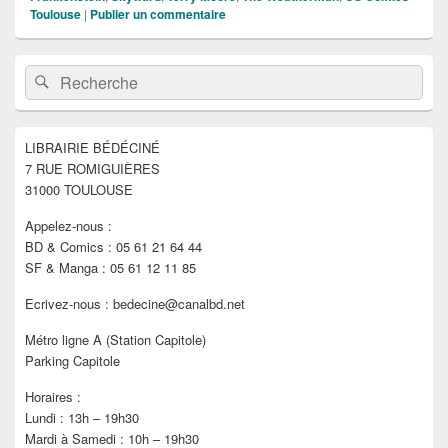
Toulouse
|
Publier un commentaire
Zone
Recherche :
Rechercher
principale
de
widget
pour
LIBRAIRIE BÉDÉCINÉ
la
7 RUE ROMIGUIÈRES
barre
latérale
31000 TOULOUSE
Appelez-nous :
BD & Comics : 05 61 21 64 44
SF & Manga : 05 61 12 11 85
Ecrivez-nous : bedecine@canalbd.net
Métro ligne A (Station Capitole)
Parking Capitole
Horaires :
Lundi : 13h – 19h30
Mardi à Samedi : 10h – 19h30