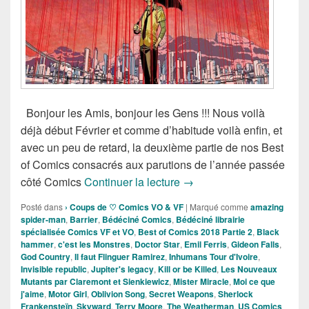
Bonjour les Amis, bonjour les Gens !!! Nous voilà
déjà début Février et comme d’habitude voilà enfin, et
avec un peu de retard, la deuxième partie de nos Best
of Comics consacrés aux parutions de l’année passée
Bédéciné Présente les Meil
côté Comics
Continuer la lecture
→
Posté dans
› Coups de ♡ Comics VO & VF
|
Marqué comme
amazing
spider-man
,
Barrier
,
Bédéciné Comics
,
Bédéciné librairie
spécialisée Comics VF et VO
,
Best of Comics 2018 Partie 2
,
Black
hammer
,
c'est les Monstres
,
Doctor Star
,
Emil Ferris
,
Gideon Falls
,
God Country
,
Il faut Flinguer Ramirez
,
Inhumans Tour d'Ivoire
,
Invisible republic
,
Jupiter's legacy
,
Kill or be Killed
,
Les Nouveaux
Mutants par Claremont et Sienkiewicz
,
Mister Miracle
,
Moi ce que
j'aime
,
Motor Girl
,
Oblivion Song
,
Secret Weapons
,
Sherlock
Frankensteïn
,
Skyward
,
Terry Moore
,
The Weatherman
,
US Comics