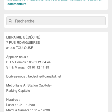
commentaire
Zone
Recherche :
Rechercher
principale
de
widget
pour
LIBRAIRIE BÉDÉCINÉ
la
7 RUE ROMIGUIÈRES
barre
latérale
31000 TOULOUSE
Appelez-nous :
BD & Comics : 05 61 21 64 44
SF & Manga : 05 61 12 11 85
Ecrivez-nous : bedecine@canalbd.net
Métro ligne A (Station Capitole)
Parking Capitole
Horaires :
Lundi : 13h – 19h30
Mardi à Samedi : 10h – 19h30