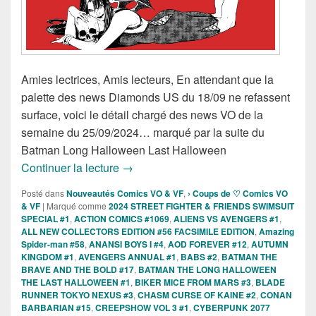
Amies lectrices, Amis lecteurs, En attendant que la
palette des news Diamonds US du 18/09 ne refassent
surface, voici le détail chargé des news VO de la
semaine du 25/09/2024… marqué par la suite du
Batman Long Halloween Last Halloween
Sorties des Comics VO de la semaine 
Continuer la lecture
→
Posté dans
Nouveautés Comics VO & VF
,
› Coups de ♡ Comics VO
& VF
|
Marqué comme
2024 STREET FIGHTER & FRIENDS SWIMSUIT
SPECIAL #1
,
ACTION COMICS #1069
,
ALIENS VS AVENGERS #1
,
ALL NEW COLLECTORS EDITION #56 FACSIMILE EDITION
,
Amazing
Spider-man #58
,
ANANSI BOYS I #4
,
AOD FOREVER #12
,
AUTUMN
KINGDOM #1
,
AVENGERS ANNUAL #1
,
BABS #2
,
BATMAN THE
BRAVE AND THE BOLD #17
,
BATMAN THE LONG HALLOWEEN
THE LAST HALLOWEEN #1
,
BIKER MICE FROM MARS #3
,
BLADE
RUNNER TOKYO NEXUS #3
,
CHASM CURSE OF KAINE #2
,
CONAN
BARBARIAN #15
,
CREEPSHOW VOL 3 #1
,
CYBERPUNK 2077