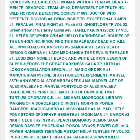
KICKDOWN #3
,
DAREDEVIL WOMAN WITHOUT FEAR #3
,
DEAD X-
MEN TP
,
DEADPOOL TEAM-UP #2
,
DEPARTMENT OF TRUTH HC
WILD FICTIONS
,
DETECTIVE COMICS #1089
,
DOCTOR WHO
FIFTEENTH DOCTOR #3
,
DYING INSIDE TP
,
EXCEPTIONAL X-MEN
#1
,
FERAL #6
,
FINAL FIGHT #2
,
Flash #13
,
GHOSTLORE TP VOL 03
,
Green arrow #16
,
Harley Quinn #43
,
HARLEY QUINN (2023) TP VOL
01
,
HELEN OF WYNDHORN #5
,
HELLO DARKNESS #3
,
HOUSES OF
THE UNHOLY HC
,
IF YOU FIND THIS IM ALREADY DEAD HC
,
KILL
ALL IMMORTALS #3
,
KNIGHTS VS SAMURAI #1
,
LADY DEATH
DEMONIC OMENS #1
,
LADY MECHANIKA THE DEVIL IN THE LAKE
#1
,
LCSD 2024 GONE #1 BLACK AND WHITE EDITION
,
LEGION OF
SUPER-HEROES THE GREAT DARKNESS SAGA TP
,
LILITH #1
,
LOBO CANCELLATION SPECIAL #1
,
MAGIC ORDER V #1
,
MANCHURIAN #1 (ONE SHOT) HORIZON EXPERIMENT
,
MARVEL
85TH ANN SPECIAL STORMBREAKERS JAM
,
MARVEL ART OF
ALEX MALEEV HC
,
MARVEL PORTFOLIO OF ALEX MALEEV
DAREDEVIL 12 PRINT SET
,
MASTERS OF UNIVERSE TMNT
TURTLES OF GRAYSKULL #1
,
MICHAEL MOORCOCK LIBRARY
MAKING OF A SORCERER HC
,
MIGHTY MORPHIN POWER
RANGERS USAGI YOJIMBO #1
,
MISSIONARY #1
,
MLP MY LITTLE
PONY STORM OF ZEPHYR HEIGHTS #1
,
MOON MAN #4
,
NAMOR #3
,
NIGHT CLUB II #2
,
NYX #3
,
PEACH MOMOKOS DEMON SAGA
DEMON DAYS TP
,
PHOENIX #3
,
POISON IVY #25
,
POWER GIRL #13
,
POWER RANGERS TEENAGE MUTANT NINJA TURTLES TP VOL 02
,
PURR EVIL #6
,
REMOTE SPACE #4
,
SAGA #69
,
SPAWN KILLS