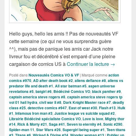
Hello guys, hello les amis !! Pas de nouveautés VF
cette semaine (ce qui ne vous surprendra guère
^^), mais pas de panique les amis car Jack notre
livreur fou et décérébré s’est emparé d’une pleine
Sorties des
cargaison de comics US à
Continuer la lecture
→
Posté dans
Nouveautés Comics VO & VF
|
Marqué comme
action
comics #970
,
AD after death book #2
,
aliens defiance #8
,
aliens vs
predator life and death #1
,
All star batman #5
,
aspen universe
revelations #5
,
batgirl #6
,
Bédéciné Comics VO
,
black panther #9
,
captain america steve rogers #8
,
captain america steve rogers tp
vol 01 hail hydra
,
civil war II #8
,
Dark Knight Master race #7
,
deadly
class #25
,
detective comics #947
,
East of west #30
,
Flash #13
,
Hulk
#1
,
Infamous Iron man #3
,
Justice league vs suicide squad #2
,
Librairie Bédéciné spécialiste Comics VO
,
Love is love
,
Mighty thor
#14
,
Rick & Morty #21
,
Saga #41
,
Seven to eternity #4
,
Sonic #290
,
Spider-man 11
,
Star Wars #26
,
Supergirl being super #1
,
Teen titans
#3
,
Titans #6
,
Wicked & Divine #24
,
Wonder woman #13
|
Publier un