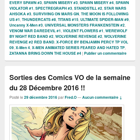
EVERY SPAWN #3
,
SPAWN MISERY #3
,
SPAWN MISERY #4
,
SPAWN
VIOLATOR #1
,
SPECTREGRAPH #3
,
STANDSTILL #2
,
STAR WARS
AHSOKA #3
,
SURVIVING ON MARS GN
,
THE MOON IS FOLLOWING
US #1
,
THUNDERCATS #8
,
TITANS #15
,
ULTIMATE SPIDER-MAN #9
,
Uncanny X-Men #3
,
UNIVERSAL MONSTERS FRANKENSTEIN #2
,
VENOM WAR DAREDEVIL #1
,
VIOLENT FLOWERS #1
,
WEREWOLF
BY NIGHT RED BAND #2
,
WOLVERINE REVENGE #2
,
WOLVERINE
REVENGE #2 RED BAND
,
X-FORCE BY BENJAMIN PERCY TP VOL
09
,
X-Men 4
,
X-MEN ANIMATED SERIES FEARED AND HATED TP
,
ZATANNA BRING DOWN THE HOUSE #4
|
Publier un commentaire
Sorties des Comics VO de la semaine
du 28 Décembre 2016 !!
Posté le
29 décembre 2016
par
Fred.O
—
Aucun commentaire ↓