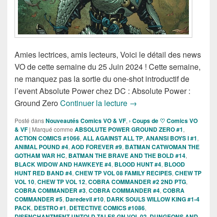
Amies lectrices, amis lecteurs, Voici le détail des news
VO de cette semaine du 25 Juin 2024 ! Cette semaine,
ne manquez pas la sortie du one-shot introductif de
l’event Absolute Power chez DC : Absolute Power :
Sorties des Comics VO de
Ground Zero
Continuer la lecture
→
Posté dans
Nouveautés Comics VO & VF
,
› Coups de ♡ Comics VO
& VF
|
Marqué comme
ABSOLUTE POWER GROUND ZERO #1
,
ACTION COMICS #1066
,
ALL AGAINST ALL TP
,
ANANSI BOYS I #1
,
ANIMAL POUND #4
,
AOD FOREVER #9
,
BATMAN CATWOMAN THE
GOTHAM WAR HC
,
BATMAN THE BRAVE AND THE BOLD #14
,
BLACK WIDOW AND HAWKEYE #4
,
BLOOD HUNT #4
,
BLOOD
HUNT RED BAND #4
,
CHEW TP VOL 08 FAMILY RECIPES
,
CHEW TP
VOL 10
,
CHEW TP VOL 12
,
COBRA COMMANDER #2 2ND PTG
,
COBRA COMMANDER #3
,
COBRA COMMANDER #4
,
COBRA
COMMANDER #5
,
Daredevil #10
,
DARK SOULS WILLOW KING #1-4
PACK
,
DESTRO #1
,
DETECTIVE COMICS #1086
,
DISENCHANTMENT UNTOLD TALES GN VOL 02
,
DUNGEONS AND