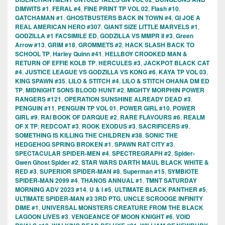
DIMWITS #1
,
FERAL #4
,
FINE PRINT TP VOL 02
,
Flash #10
,
GATCHAMAN #1
,
GHOSTBUSTERS BACK IN TOWN #4
,
GI JOE A
REAL AMERICAN HERO #307
,
GIANT SIZE LITTLE MARVELS #1
,
GODZILLA #1 FACSIMILE ED
,
GODZILLA VS MMPR II #3
,
Green
Arrow #13
,
GRIM #18
,
GROMMETS #2
,
HACK SLASH BACK TO
SCHOOL TP
,
Harley Quinn #41
,
HELLBOY CROOKED MAN &
RETURN OF EFFIE KOLB TP
,
HERCULES #3
,
JACKPOT BLACK CAT
#4
,
JUSTICE LEAGUE VS GODZILLA VS KONG #6
,
KAYA TP VOL 03
,
KING SPAWN #35
,
LILO & STITCH #4
,
LILO & STITCH OHANA DM ED
TP
,
MIDNIGHT SONS BLOOD HUNT #2
,
MIGHTY MORPHIN POWER
RANGERS #121
,
OPERATION SUNSHINE ALREADY DEAD #3
,
PENGUIN #11
,
PENGUIN TP VOL 01
,
POWER GIRL #10
,
POWER
GIRL #9
,
RAI BOOK OF DARQUE #2
,
RARE FLAVOURS #6
,
REALM
OF X TP
,
REDCOAT #3
,
ROOK EXODUS #3
,
SACRIFICERS #9
,
SOMETHING IS KILLING THE CHILDREN #38
,
SONIC THE
HEDGEHOG SPRING BROKEN #1
,
SPAWN RAT CITY #3
,
SPECTACULAR SPIDER-MEN #4
,
SPECTREGRAPH #2
,
Spider-
Gwen Ghost Spider #2
,
STAR WARS DARTH MAUL BLACK WHITE &
RED #3
,
SUPERIOR SPIDER-MAN #8
,
Superman #15
,
SYMBIOTE
SPIDER-MAN 2099 #4
,
THANOS ANNUAL #1
,
TMNT SATURDAY
MORNING ADV 2023 #14
,
U & I #5
,
ULTIMATE BLACK PANTHER #5
,
ULTIMATE SPIDER-MAN #3 3RD PTG
,
UNCLE SCROOGE INFINITY
DIME #1
,
UNIVERSAL MONSTERS CREATURE FROM THE BLACK
LAGOON LIVES #3
,
VENGEANCE OF MOON KNIGHT #6
,
VOID