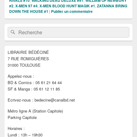
RIVALS #10
,
WALKING DEAD DELUXE #91
,
WILLIAM OF NEWBURY
#2
,
X-MEN 97 #4
,
X-MEN BLOOD HUNT MAGIK #1
,
ZATANNA BRING
DOWN THE HOUSE #1
|
Publier un commentaire
Zone
Recherche :
Rechercher
principale
de
widget
pour
LIBRAIRIE BÉDÉCINÉ
la
7 RUE ROMIGUIÈRES
barre
latérale
31000 TOULOUSE
Appelez-nous :
BD & Comics : 05 61 21 64 44
SF & Manga : 05 61 12 11 85
Ecrivez-nous : bedecine@canalbd.net
Métro ligne A (Station Capitole)
Parking Capitole
Horaires :
Lundi : 13h – 19h30