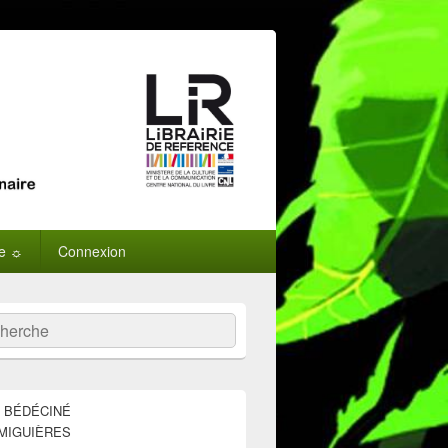
ne ☼
Connexion
:
ercher
E BÉDÉCINÉ
MIGUIÈRES