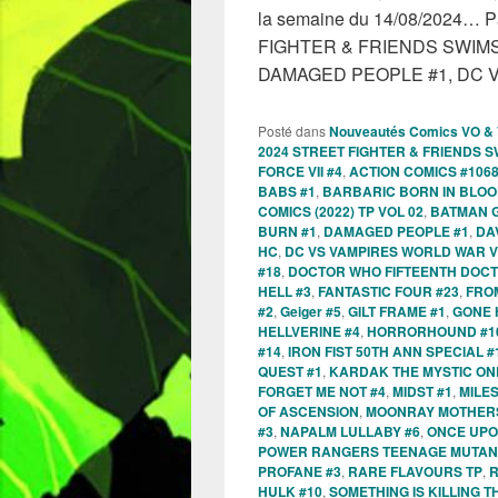
la semaine du 14/08/2024… P
FIGHTER & FRIENDS SWIMSU
DAMAGED PEOPLE #1, DC 
Posté dans
Nouveautés Comics VO &
2024 STREET FIGHTER & FRIENDS S
FORCE VII #4
,
ACTION COMICS #106
BABS #1
,
BARBARIC BORN IN BLOO
COMICS (2022) TP VOL 02
,
BATMAN G
BURN #1
,
DAMAGED PEOPLE #1
,
DA
HC
,
DC VS VAMPIRES WORLD WAR V
#18
,
DOCTOR WHO FIFTEENTH DOCT
HELL #3
,
FANTASTIC FOUR #23
,
FROM
#2
,
Geiger #5
,
GILT FRAME #1
,
GONE 
HELLVERINE #4
,
HORRORHOUND #1
#14
,
IRON FIST 50TH ANN SPECIAL #
QUEST #1
,
KARDAK THE MYSTIC O
FORGET ME NOT #4
,
MIDST #1
,
MILE
OF ASCENSION
,
MOONRAY MOTHERS
#3
,
NAPALM LULLABY #6
,
ONCE UPON
POWER RANGERS TEENAGE MUTANT 
PROFANE #3
,
RARE FLAVOURS TP
,
R
HULK #10
,
SOMETHING IS KILLING T