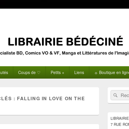
utés
Coups de ♡
Petits +
Liens
☼ Boutique en lig
Zone
Recherche 
Rech
principale
CLÉS :
FALLING IN LOVE ON THE
de
widget
pour
la
LIBRAIRI
barre
7 RUE RO
latérale