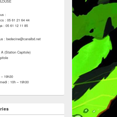
ULOUSE
us :
s : 05 61 21 64 44
 : 05 61 12 11 85
us : bedecine@canalbd.net
 A (Station Capitole)
pitole
h – 19h30
medi : 10h – 19h30
ries