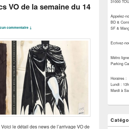
31000 TO
cs VO de la semaine du 14
Appelez-no
BD & Comic
cun commentaire ↓
SF & Manga
Ecrivez-no
Métro ligne
Parking Ca
Horaires :
Lundi : 13
Mardi à Sa
Catégo
 Voici le détail des news de l’arrivage VO de