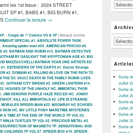
Catégories
armi les 1st Issue : 2024 STREET
IT SP #1, BABS #1, BIG BURN #1,
Sorties des Comics VO de la semaine du 
VS
Continuer la lecture
→
Archiv
 VF
,
› Coups de ♡ Comics VO & VF
|
Marqué comme
Archives
WIMSUIT SPECIAL #1
,
ABSOLUTE POWER TASK
8
,
Amazing spider-man #55
,
AMERICAN PSYCHO #5
,
D #3
,
BATMAN AND ROBIN #12
,
BATMAN DETECTIVE
OTHAM BY GASLIGHT THE KRYPTONIAN AGE #3
,
BIG
VID MAZZUCCHELLI BATMAN YEAR ONE ARTISTS ED
Article
 #1
,
DEFENDERS OF THE EARTH #1
,
Doctor Strange
OR #2
,
DOMAIN #2
,
FALLING IN LOVE ON THE PATH TO
Sortie 
 THE DC VAULT DEATH IN THE FAMILY ROBIN LIVES
Juillet 2
HC
,
GOTHAM CITY SIRENS #2
,
GREEN LANTERN #14
,
02
,
HOUSES OF THE UNHOLY HC
,
IMMORTAL THOR
Sortie 
1
,
JIMI HENDRIX PURPLE HAZE REG ED HC
,
JONNY
Juillet 2
NESHOT
,
KILL ALL IMMORTALS #2
,
LIFE IS STRANGE
Sortie 
S MORALES SPIDER-MAN #23
,
MOONRAY HC ECHOES
Juillet 2
 SKIN HC
,
MY LITTLE PONY MARETIME MYSTERIES
Sortie 
 A TIME AT THE END OF THE WORLD TP VOL 03
,
Juillet 2
NINJA TURTLES TP VOL 02
,
PRECIOUS METAL #3
,
ESURRECTION OF MAGNETO TP
,
SENSATIONAL SHE-
Sortie 
HE CHILDREN TP VOL 07
,
SPIDER-BOY #10
,
SPIDER-
2026 !!