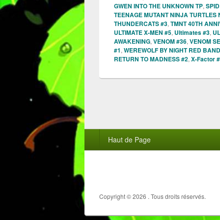
GWEN INTO THE UNKNOWN TP
,
SPID
TEENAGE MUTANT NINJA TURTLES 
THUNDERCATS #3
,
TMNT 40TH ANN
ULTIMATE X-MEN #5
,
Ultimates #3
,
UL
AWAKENING
,
VENOM #36
,
VENOM SE
#1
,
WEREWOLF BY NIGHT RED BAND
RETURN TO MADNESS #2
,
X-Factor 
Menu
Haut de Page
du
pied
de
page
Copyright © 2026
. Tous droits réservés.