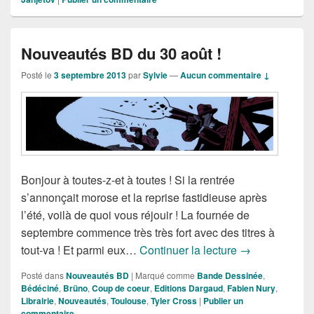
Nouveautés BD du 30 août !
Posté le
3 septembre 2013
par
Sylvie
—
Aucun commentaire ↓
Bonjour à toutes-z-et à toutes ! Si la rentrée
s’annonçait morose et la reprise fastidieuse après
l’été, voilà de quoi vous réjouir ! La fournée de
septembre commence très très fort avec des titres à
Nouveautés BD
tout-va ! Et parmi eux…
Continuer la lecture
→
Posté dans
Nouveautés BD
|
Marqué comme
Bande Dessinée
,
Bédéciné
,
Brüno
,
Coup de coeur
,
Editions Dargaud
,
Fabien Nury
,
Librairie
,
Nouveautés
,
Toulouse
,
Tyler Cross
|
Publier un
commentaire