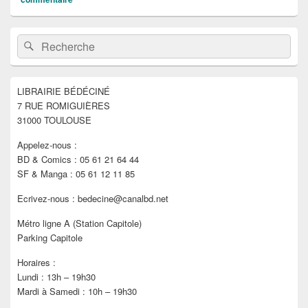
Zone
Recherche :
Rechercher
principale
de
widget
pour
LIBRAIRIE BÉDÉCINÉ
la
7 RUE ROMIGUIÈRES
barre
latérale
31000 TOULOUSE
Appelez-nous :
BD & Comics : 05 61 21 64 44
SF & Manga : 05 61 12 11 85
Ecrivez-nous : bedecine@canalbd.net
Métro ligne A (Station Capitole)
Parking Capitole
Horaires :
Lundi : 13h – 19h30
Mardi à Samedi : 10h – 19h30