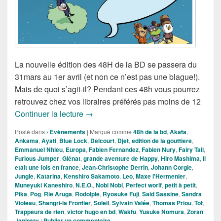
La nouvelle édition des 48H de la BD se passera du
31mars au 1er avril (et non ce n’est pas une blague!).
Mais de quoi s’agit-il? Pendant ces 48h vous pourrez
retrouvez chez vos libraires préférés pas moins de 12
Les 48h 2023 de la BD c’est maintenan
Continuer la lecture
→
Posté dans
› Evènements
|
Marqué comme
48h de la bd
,
Akata
,
Ankama
,
Ayati
,
Blue Lock
,
Delcourt
,
Djet
,
edition de la gouttiere
,
Emmanuel Nhieu
,
Europa
,
Fabien Fernandez
,
Fabien Nury
,
Fairy Tail
,
Furious Jumper
,
Glénat
,
grande aventure de Happy
,
Hiro Mashima
,
Il
etait une fois en france
,
Jean-Christophe Derrin
,
Johann Corgie
,
Jungle
,
Katarina
,
Kenshiro Sakamoto
,
Leo
,
Maxe l'Hermenier
,
Muneyuki Kaneshiro
,
N.E.O.
,
Nobi Nobi
,
Perfect worlf
,
petit à petit
,
Pika
,
Pog
,
Rie Aruga
,
Rodolple
,
Ryosuke Fuji
,
Said Sassine
,
Sandra
Violeau
,
Shangri-la Frontier
,
Soleil
,
Sylvain Valée
,
Thomas Priou
,
Tot
,
Trappeurs de rien
,
victor hugo en bd
,
Wakfu
,
Yusuke Nomura
,
Zoran
Janjetov
|
Publier un commentaire