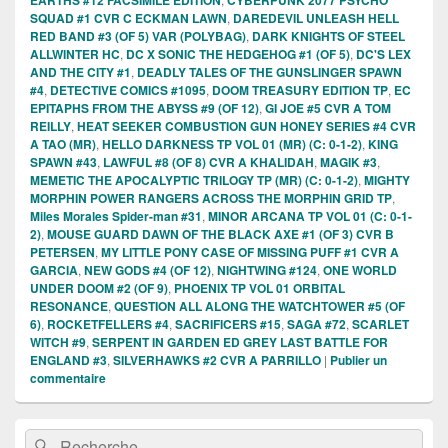
SQUAD #1 CVR C ECKMAN LAWN
,
DAREDEVIL UNLEASH HELL
RED BAND #3 (OF 5) VAR (POLYBAG)
,
DARK KNIGHTS OF STEEL
ALLWINTER HC
,
DC X SONIC THE HEDGEHOG #1 (OF 5)
,
DC'S LEX
AND THE CITY #1
,
DEADLY TALES OF THE GUNSLINGER SPAWN
#4
,
DETECTIVE COMICS #1095
,
DOOM TREASURY EDITION TP
,
EC
EPITAPHS FROM THE ABYSS #9 (OF 12)
,
GI JOE #5 CVR A TOM
REILLY
,
HEAT SEEKER COMBUSTION GUN HONEY SERIES #4 CVR
A TAO (MR)
,
HELLO DARKNESS TP VOL 01 (MR) (C: 0-1-2)
,
KING
SPAWN #43
,
LAWFUL #8 (OF 8) CVR A KHALIDAH
,
MAGIK #3
,
MEMETIC THE APOCALYPTIC TRILOGY TP (MR) (C: 0-1-2)
,
MIGHTY
MORPHIN POWER RANGERS ACROSS THE MORPHIN GRID TP
,
Miles Morales Spider-man #31
,
MINOR ARCANA TP VOL 01 (C: 0-1-
2)
,
MOUSE GUARD DAWN OF THE BLACK AXE #1 (OF 3) CVR B
PETERSEN
,
MY LITTLE PONY CASE OF MISSING PUFF #1 CVR A
GARCIA
,
NEW GODS #4 (OF 12)
,
NIGHTWING #124
,
ONE WORLD
UNDER DOOM #2 (OF 9)
,
PHOENIX TP VOL 01 ORBITAL
RESONANCE
,
QUESTION ALL ALONG THE WATCHTOWER #5 (OF
6)
,
ROCKETFELLERS #4
,
SACRIFICERS #15
,
SAGA #72
,
SCARLET
WITCH #9
,
SERPENT IN GARDEN ED GREY LAST BATTLE FOR
ENGLAND #3
,
SILVERHAWKS #2 CVR A PARRILLO
|
Publier un
commentaire
Zone
Recherche :
Rechercher
principale