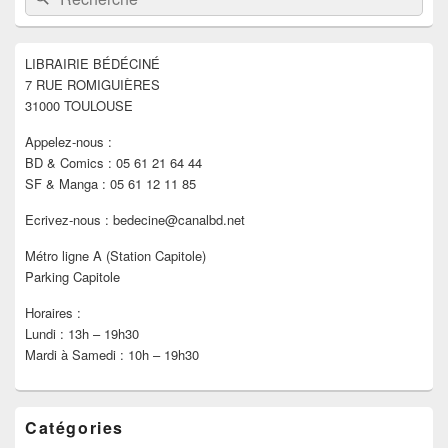
de
widget
pour
LIBRAIRIE BÉDÉCINÉ
la
7 RUE ROMIGUIÈRES
barre
latérale
31000 TOULOUSE
Appelez-nous :
BD & Comics : 05 61 21 64 44
SF & Manga : 05 61 12 11 85
Ecrivez-nous : bedecine@canalbd.net
Métro ligne A (Station Capitole)
Parking Capitole
Horaires :
Lundi : 13h – 19h30
Mardi à Samedi : 10h – 19h30
Catégories