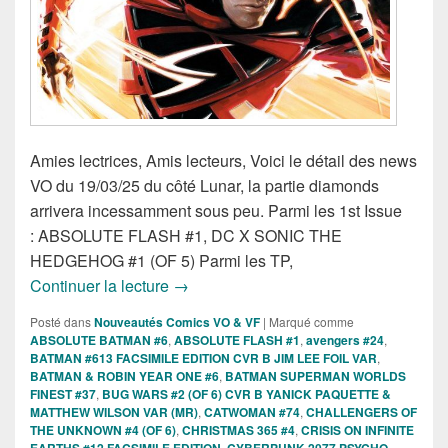
Amies lectrices, Amis lecteurs, Voici le détail des news
VO du 19/03/25 du côté Lunar, la partie diamonds
arrivera incessamment sous peu. Parmi les 1st Issue
: ABSOLUTE FLASH #1, DC X SONIC THE
HEDGEHOG #1 (OF 5) Parmi les TP,
Sorties des Comics VO lunar de la sem
Continuer la lecture
→
Posté dans
Nouveautés Comics VO & VF
|
Marqué comme
ABSOLUTE BATMAN #6
,
ABSOLUTE FLASH #1
,
avengers #24
,
BATMAN #613 FACSIMILE EDITION CVR B JIM LEE FOIL VAR
,
BATMAN & ROBIN YEAR ONE #6
,
BATMAN SUPERMAN WORLDS
FINEST #37
,
BUG WARS #2 (OF 6) CVR B YANICK PAQUETTE &
MATTHEW WILSON VAR (MR)
,
CATWOMAN #74
,
CHALLENGERS OF
THE UNKNOWN #4 (OF 6)
,
CHRISTMAS 365 #4
,
CRISIS ON INFINITE
EARTHS #12 FACSIMILE EDITION
,
CYBERPUNK 2077 PSYCHO